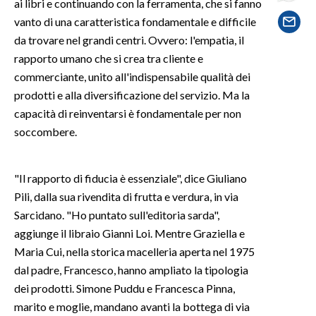
ai libri e continuando con la ferramenta, che si fanno
vanto di una caratteristica fondamentale e difficile
SPETTACOLI
da trovare nel grandi centri. Ovvero: l'empatia, il
rapporto umano che si crea tra cliente e
GOSSIP
commerciante, unito all'indispensabile qualità dei
prodotti e alla diversificazione del servizio. Ma la
SALUTE
capacità di reinventarsi è fondamentale per non
soccombere.
SARDEGNA TURISMO
SARDI NEL MONDO
"Il rapporto di fiducia è essenziale", dice Giuliano
NOTIZIE
Pili, dalla sua rivendita di frutta e verdura, in via
EVENTI
Sarcidano. "Ho puntato sull'editoria sarda",
aggiunge il libraio Gianni Loi. Mentre Graziella e
#CARAUNIONE
Maria Cui, nella storica macelleria aperta nel 1975
dal padre, Francesco, hanno ampliato la tipologia
3 MINUTI CON
dei prodotti. Simone Puddu e Francesca Pinna,
marito e moglie, mandano avanti la bottega di via
INSULARITÀ