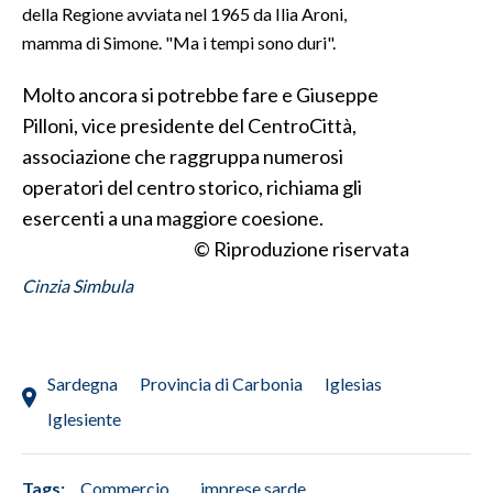
della Regione avviata nel 1965 da Ilia Aroni,
mamma di Simone. "Ma i tempi sono duri".
INFO AZIENDE
ABBONATI
Molto ancora si potrebbe fare e Giuseppe
ANNUNCI
Pilloni, vice presidente del CentroCittà,
NECROLOGI
associazione che raggruppa numerosi
PUBBLICITÀ
operatori del centro storico, richiama gli
esercenti a una maggiore coesione.
SPIAGGE
© Riproduzione riservata
STORE
Cinzia Simbula
Sardegna
Provincia di Carbonia
Iglesias
Iglesiente
Tags:
Commercio
imprese sarde