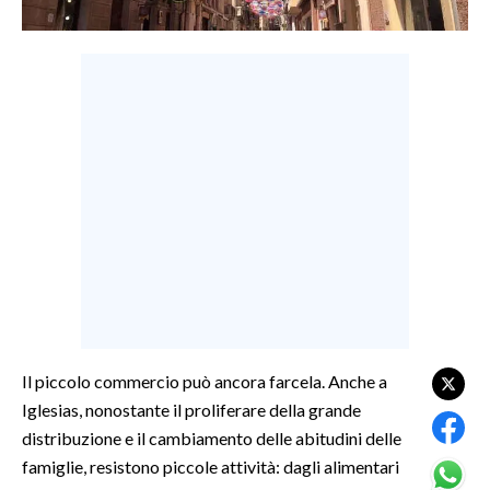
LAVORO
BANDI
SPORT IN SARDEGNA
SPORT
RISULTATI E CLASSIFICHE
CALCIO
CALCIO REGIONALE
BASKET
VOLLEY
MOTORI
Il piccolo commercio può ancora farcela. Anche a
TENNIS
Iglesias, nonostante il proliferare della grande
ALTRI SPORT
distribuzione e il cambiamento delle abitudini delle
famiglie, resistono piccole attività: dagli alimentari
CULTURA