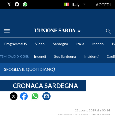
Italy
ACCEDI
METEO
ProgrammaUS
Video
Sardegna
Italia
Mondo
Po
COMUNI AL VOTO
Incendi
Sos Sardegna
Incidenti
Cagli
TEMI CALDI DI OGGI:
VIDEO
SFOGLIA IL QUOTIDIANO
FOTO
CRONACA SARDEGNA
CRONACA SARDEGNA
CAGLIARI
PROVINCIA DI CAGLIARI
SULCIS IGLESIENTE
22 agosto 2019 alle 00:14
aggiornato il 22 agosto 2019 alle 00:23