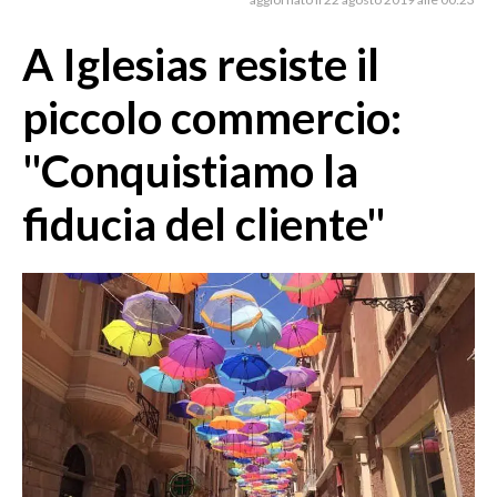
MEDIO CAMPIDANO
ORISTANO E PROVINCIA
A Iglesias resiste il
SASSARI E PROVINCIA
piccolo commercio:
GALLURA
NUORO E PROVINCIA
"Conquistiamo la
OGLIASTRA
fiducia del cliente"
AGENDA
CRONACA
ITALIA
MONDO
POLITICA
ECONOMIA
SERVIZI ALLE IMPRESE