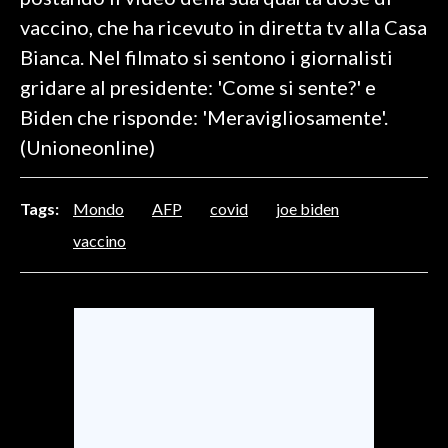
vaccino, che ha ricevuto in diretta tv alla Casa
SPETTACOLI
Bianca. Nel filmato si sentono i giornalisti
gridare al presidente: 'Come si sente?' e
GOSSIP
Biden che risponde: 'Meravigliosamente'.
SALUTE
(Unioneonline)
SARDEGNA TURISMO
Tags:
Mondo
AFP
covid
joe biden
SARDI NEL MONDO
vaccino
NOTIZIE
EVENTI
#CARAUNIONE
3 MINUTI CON
INSULARITÀ