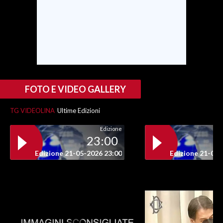
INFO AZIENDE
ABBONATI
ANNUNCI
NECROLOGI
PUBBLICITÀ
FOTO E VIDEO GALLERY
SPIAGGE
TG VIDEOLINA
Ultime Edizioni
STORE
Edizione
23:00
Edizione 21-05-2026 23:00
Edizione 21-05-