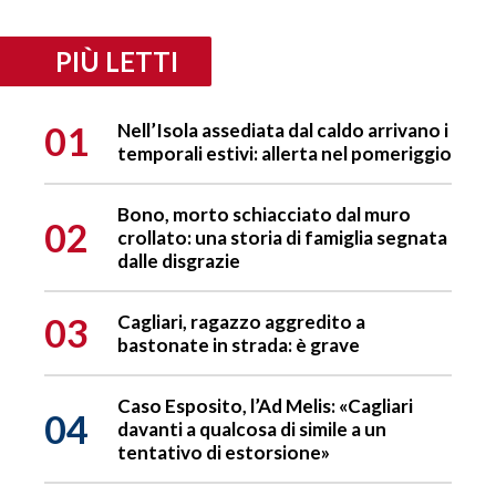
PIÙ LETTI
01
Nell’Isola assediata dal caldo arrivano i
temporali estivi: allerta nel pomeriggio
Bono, morto schiacciato dal muro
02
crollato: una storia di famiglia segnata
dalle disgrazie
03
Cagliari, ragazzo aggredito a
bastonate in strada: è grave
Caso Esposito, l’Ad Melis: «Cagliari
04
davanti a qualcosa di simile a un
tentativo di estorsione»