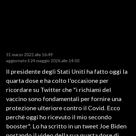
LAVORO
BANDI
SPORT IN SARDEGNA
SPORT
31 marzo 2022 alle 16:49
RISULTATI E CLASSIFICHE
aggiornato il 24 maggio 2026 alle 14:03
CALCIO
Il presidente degli Stati Uniti ha fatto oggi la
CALCIO REGIONALE
quarta dose e ha colto l'occasione per
BASKET
ricordare su Twitter che "i richiami del
VOLLEY
vaccino sono fondamentali per fornire una
MOTORI
protezione ulteriore contro il Covid. Ecco
TENNIS
perchè oggi ho ricevuto il mio secondo
ALTRI SPORT
booster". Lo ha scritto in un tweet Joe Biden
postando il video della sua quarta dose di
CULTURA