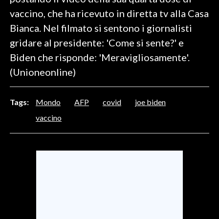
vaccino, che ha ricevuto in diretta tv alla Casa
SPETTACOLI
Bianca. Nel filmato si sentono i giornalisti
gridare al presidente: 'Come si sente?' e
GOSSIP
Biden che risponde: 'Meravigliosamente'.
SALUTE
(Unioneonline)
SARDEGNA TURISMO
Tags:
Mondo
AFP
covid
joe biden
SARDI NEL MONDO
vaccino
NOTIZIE
EVENTI
#CARAUNIONE
3 MINUTI CON
INSULARITÀ