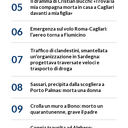
Il dramma di Cristian Bucchi: «Trovai la
05
mia compagna morta in casa a Cagliari
davanti a mia figlia»
06
Emergenza sul volo Roma-Cagliari:
l’aereo torna a Fiumicino
Traffico di clandestini, smantellata
07
un’organizzazione in Sardegna:
progettava traversate veloci e
trasporto di droga
08
Sassari, precipita dalla scogliera a
Porto Palmas: morta una donna
09
Crolla un muro a Bono: morto un
quarantunenne, grave il padre
Coppia travolta ad Alghero: