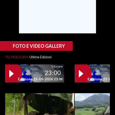
INFO AZIENDE
ABBONATI
ANNUNCI
NECROLOGI
PUBBLICITÀ
FOTO E VIDEO GALLERY
SPIAGGE
TG VIDEOLINA
Ultime Edizioni
STORE
Edizione
23:00
Edizione 21-05-2026 23:00
Edizione 21-05-