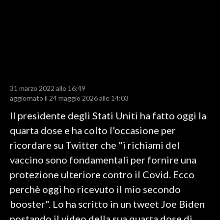
LAVORO
BANDI
SPORT IN SARDEGNA
SPORT
31 marzo 2022 alle 16:49
RISULTATI E CLASSIFICHE
aggiornato il 24 maggio 2026 alle 14:03
CALCIO
Il presidente degli Stati Uniti ha fatto oggi la
CALCIO REGIONALE
quarta dose e ha colto l'occasione per
BASKET
ricordare su Twitter che "i richiami del
VOLLEY
vaccino sono fondamentali per fornire una
MOTORI
protezione ulteriore contro il Covid. Ecco
TENNIS
perchè oggi ho ricevuto il mio secondo
ALTRI SPORT
booster". Lo ha scritto in un tweet Joe Biden
postando il video della sua quarta dose di
CULTURA