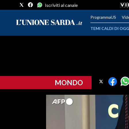
Iscriviti al canale
ProgrammaUS
Vid
TEMI CALDI DI OGG
METEO
COMUNI AL VOTO
VIDEO
MONDO
FOTO
CRONACA SARDEGNA
CAGLIARI
PROVINCIA DI CAGLIARI
SULCIS IGLESIENTE