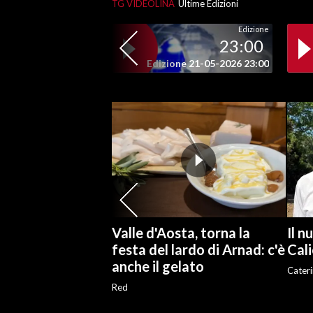
TG VIDEOLINA
Ultime Edizioni
Edizione
SPETTACOLI
23:00
Edizione 21-05-2026 23:00
GOSSIP
SALUTE
SARDEGNA TURISMO
SARDI NEL MONDO
NOTIZIE
EVENTI
Valle d'Aosta, torna la
Il n
#CARAUNIONE
festa del lardo di Arnad: c'è
Cali
anche il gelato
Cateri
3 MINUTI CON
Red
INSULARITÀ