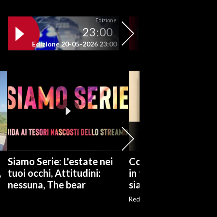
Edizione
23:00
19
Edizione 20-05-2026 23:00
Edizione 20-05-202
Siamo Serie: L'estate nei
Covid, Conte: Dpcm 
,
tuoi occhi, Attitudini:
in tutte le cancelleri
nessuna, The bear
siamo stati modello
Red