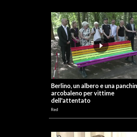
INFO AZIENDE
ABBONATI
ANNUNCI
NECROLOGI
PUBBLICITÀ
SPIAGGE
STORE
Berlino, un albero e una panchi
arcobaleno per vittime
dell'attentato
Red