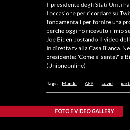
Il presidente degli Stati Uniti h
LAVORO
l'occasione per ricordare su Twi
BANDI
fondamentali per fornire una pro
perchè oggi ho ricevuto il mio s
SPORT IN SARDEGNA
Joe Biden postando il video dell
SPORT
in diretta tv alla Casa Bianca. Ne
RISULTATI E CLASSIFICHE
presidente: 'Come si sente?' e 
CALCIO
(Unioneonline)
CALCIO REGIONALE
BASKET
Tags:
Mondo
AFP
covid
joe 
VOLLEY
MOTORI
TENNIS
FOTO E VIDEO GALLERY
ALTRI SPORT
CULTURA