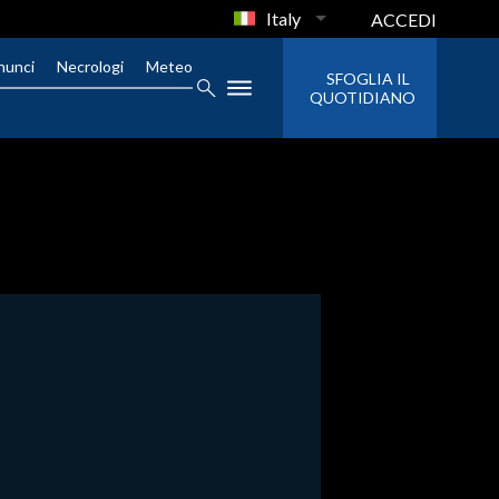
Italy
ACCEDI
nunci
Necrologi
Meteo
SFOGLIA IL
QUOTIDIANO