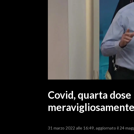
MEDIO CAMPIDANO
ORISTANO E PROVINCIA
SASSARI E PROVINCIA
GALLURA
NUORO E PROVINCIA
OGLIASTRA
AGENDA
CRONACA
ITALIA
MONDO
Covid, quarta dose
meravigliosamente
POLITICA
ECONOMIA
31 marzo 2022 alle 16:49
aggiornato il 24 mag
SERVIZI ALLE IMPRESE