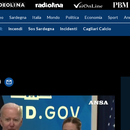
eo
Sardegna
Italia
Mondo
Politica
Economia
Sport
An
I:
Incendi
Sos Sardegna
Incidenti
Cagliari Calcio