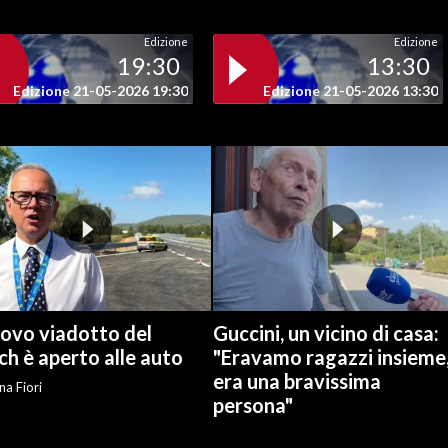
Edizione
Edizione
19:30
13:30
Edizione 21-05-2026 19:30
Edizione 21-05-2026 13:30
uovo viadotto del
Guccini, un vicino di casa:
ch è aperto alle auto
"Eravamo ragazzi insieme
era una bravissima
na Fiori
persona"