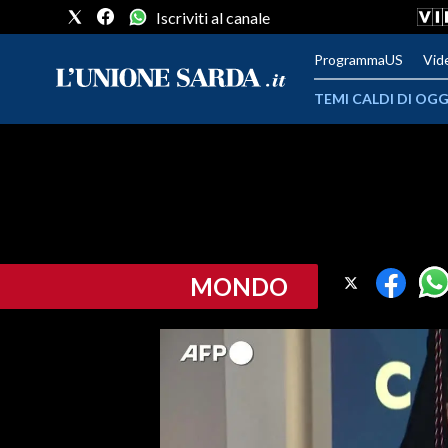
Iscriviti al canale
ProgrammaUS
Vid
TEMI CALDI DI OGG
METEO
COMUNI AL VOTO
VIDEO
MONDO
FOTO
CRONACA SARDEGNA
CAGLIARI
PROVINCIA DI CAGLIARI
SULCIS IGLESIENTE