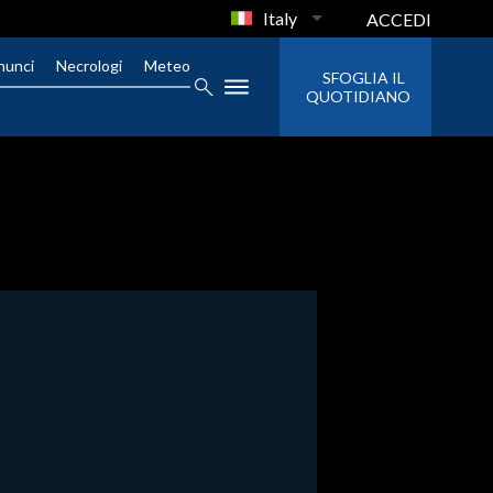
Italy
ACCEDI
nunci
Necrologi
Meteo
SFOGLIA IL
QUOTIDIANO