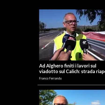
INFO AZIENDE
ABBONATI
ANNUNCI
NECROLOGI
PUBBLICITÀ
SPIAGGE
STORE
Ad Alghero finiti i lavori sul
viadotto sul Calich: strada ria
Franco Ferrandu