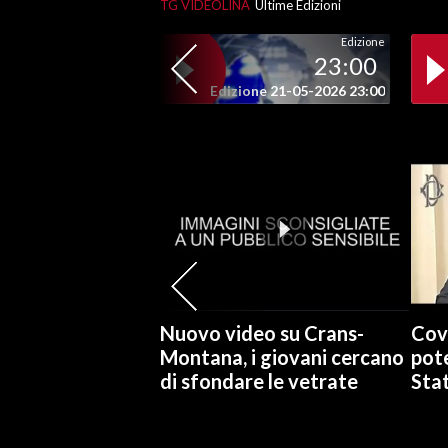
TG VIDEOLINA
Ultime Edizioni
Edizione
SPETTACOLI
23:00
Edizione 21-05-2026 23:00
GOSSIP
SALUTE
SARDEGNA TURISMO
SARDI NEL MONDO
NOTIZIE
EVENTI
Nuovo video su Crans-
Cov
#CARAUNIONE
Montana, i giovani cercano
pote
di sfondare le vetrate
Stat
3 MINUTI CON
INSULARITÀ