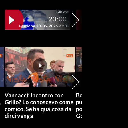
Edizione
23:00
19
Edizione 20-05-2026 23:00
Edizione 20-05-202
Vannacci: Incontro con
Boccia (Pd) su conti
,
Grillo? Lo conoscevo come
pubblici a Giorgetti
comico. Se ha qualcosa da
possiamo affidarci a
dirci venga
Governo a occhi chi