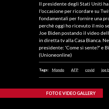
Il presidente degli Stati Uniti h
LAVORO
l'occasione per ricordare su Twi
BANDI
fondamentali per fornire una pro
perchè oggi ho ricevuto il mio s
SPORT IN SARDEGNA
Joe Biden postando il video dell
SPORT
in diretta tv alla Casa Bianca. Ne
RISULTATI E CLASSIFICHE
presidente: 'Come si sente?' e 
CALCIO
(Unioneonline)
CALCIO REGIONALE
BASKET
Tags:
Mondo
AFP
covid
joe 
VOLLEY
MOTORI
TENNIS
FOTO E VIDEO GALLERY
ALTRI SPORT
CULTURA