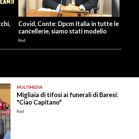
chi,
Covid, Conte: Dpcm Italia in tutte le
cancellerie, siamo stati modello
Red
MULTIMEDIA
Migliaia di tifosi ai funerali di Baresi:
"Ciao Capitano"
Red