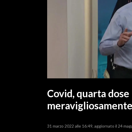
MEDIO CAMPIDANO
ORISTANO E PROVINCIA
SASSARI E PROVINCIA
GALLURA
NUORO E PROVINCIA
OGLIASTRA
AGENDA
CRONACA
ITALIA
MONDO
Covid, quarta dose
meravigliosamente
POLITICA
ECONOMIA
31 marzo 2022 alle 16:49
aggiornato il 24 mag
SERVIZI ALLE IMPRESE