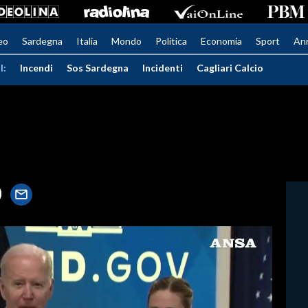
eo
Sardegna
Italia
Mondo
Politica
Economia
Sport
An
I:
Incendi
Sos Sardegna
Incidenti
Cagliari Calcio