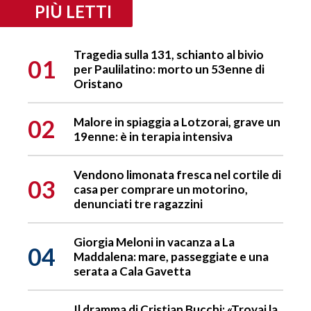
PIÙ LETTI
Tragedia sulla 131, schianto al bivio
01
per Paulilatino: morto un 53enne di
Oristano
02
Malore in spiaggia a Lotzorai, grave un
19enne: è in terapia intensiva
Vendono limonata fresca nel cortile di
03
casa per comprare un motorino,
denunciati tre ragazzini
Giorgia Meloni in vacanza a La
04
Maddalena: mare, passeggiate e una
serata a Cala Gavetta
Il dramma di Cristian Bucchi: «Trovai la