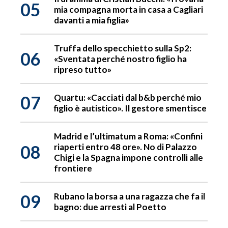
05
mia compagna morta in casa a Cagliari
davanti a mia figlia»
Truffa dello specchietto sulla Sp2:
06
«Sventata perché nostro figlio ha
ripreso tutto»
07
Quartu: «Cacciati dal b&b perché mio
figlio è autistico». Il gestore smentisce
Madrid e l’ultimatum a Roma: «Confini
08
riaperti entro 48 ore». No di Palazzo
Chigi e la Spagna impone controlli alle
frontiere
09
Rubano la borsa a una ragazza che fa il
bagno: due arresti al Poetto