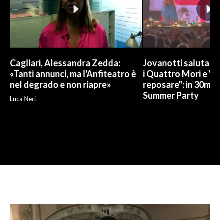
Cagliari, Alessandra Zedda:
Jovanotti saluta l
«Tanti annunci, ma l'Anfiteatro è
i Quattro Mori e "
nel degrado e non riapre»
reposare": in 30mila 
Summer Party
Luca Neri