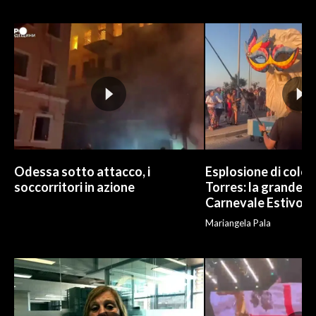
INFO AZIENDE
ABBONATI
ANNUNCI
NECROLOGI
PUBBLICITÀ
SPIAGGE
STORE
Odessa sotto attacco, i
Esplosione di color
soccorritori in azione
Torres: la grande sf
Carnevale Estivo
Mariangela Pala