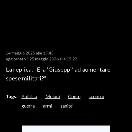
LAVORO
BANDI
SPORT IN SARDEGNA
SPORT
14 maggio 2025 alle 19:45
RISULTATI E CLASSIFICHE
aggiornato il 25 maggio 2026 alle 15:22
CALCIO
La replica: "Era 'Giuseppi' ad aumentare
CALCIO REGIONALE
spese militari?"
BASKET
VOLLEY
Tags:
Politica
Meloni
Conte
scontro
MOTORI
guerra
armi
sanita'
TENNIS
ALTRI SPORT
CULTURA