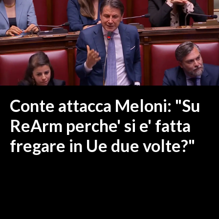
MEDIO CAMPIDANO
ORISTANO E PROVINCIA
SASSARI E PROVINCIA
GALLURA
NUORO E PROVINCIA
OGLIASTRA
AGENDA
Conte attacca Meloni: "Su
CRONACA
ReArm perche' si e' fatta
ITALIA
fregare in Ue due volte?"
MONDO
POLITICA
ECONOMIA
SERVIZI ALLE IMPRESE