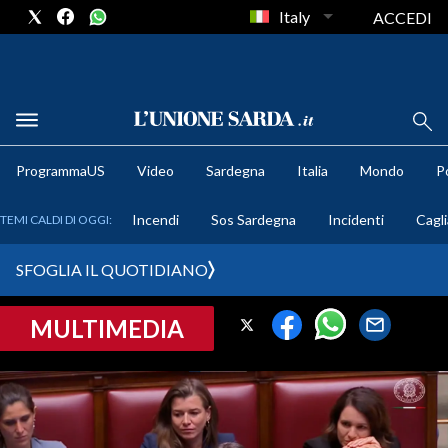
Italy
ACCEDI
METEO
ProgrammaUS
Video
Sardegna
Italia
Mondo
Po
COMUNI AL VOTO
Incendi
Sos Sardegna
Incidenti
Cagli
TEMI CALDI DI OGGI:
VIDEO
SFOGLIA IL QUOTIDIANO
FOTO
MULTIMEDIA
CRONACA SARDEGNA
CAGLIARI
PROVINCIA DI CAGLIARI
SULCIS IGLESIENTE