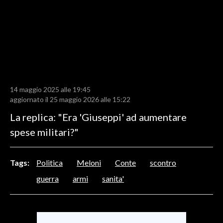
LAVORO
BANDI
SPORT IN SARDEGNA
SPORT
14 maggio 2025 alle 19:45
RISULTATI E CLASSIFICHE
aggiornato il 25 maggio 2026 alle 15:22
CALCIO
La replica: "Era 'Giuseppi' ad aumentare
CALCIO REGIONALE
spese militari?"
BASKET
VOLLEY
Tags:
Politica
Meloni
Conte
scontro
MOTORI
guerra
armi
sanita'
TENNIS
ALTRI SPORT
CULTURA