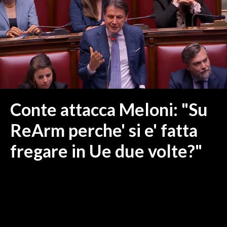
MEDIO CAMPIDANO
ORISTANO E PROVINCIA
SASSARI E PROVINCIA
GALLURA
NUORO E PROVINCIA
OGLIASTRA
AGENDA
Conte attacca Meloni: "Su
CRONACA
ReArm perche' si e' fatta
ITALIA
fregare in Ue due volte?"
MONDO
POLITICA
ECONOMIA
SERVIZI ALLE IMPRESE