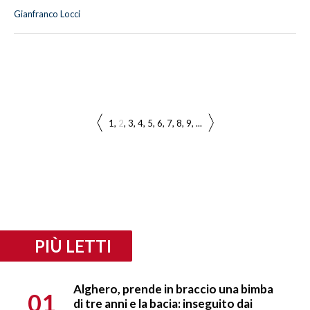
Gianfranco Locci
1
2
3
4
5
6
7
8
9
...
PIÙ LETTI
Alghero, prende in braccio una bimba
01
di tre anni e la bacia: inseguito dai