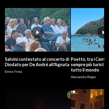
INFO AZIENDE
ABBONATI
ANNUNCI
NECROLOGI
PUBBLICITÀ
SPIAGGE
STORE
Salvini contestato al concerto di
Poetto, tra i Cento
Diodato per De André all'Agnata
sempre più turisti:
tutto il mondo
Enrico Fresu
Alessandra Ragas