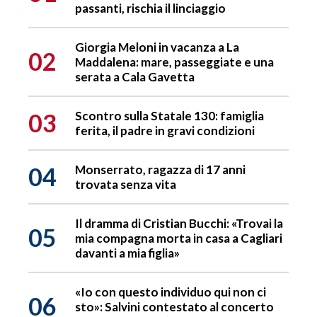
passanti, rischia il linciaggio
Giorgia Meloni in vacanza a La
02
Maddalena: mare, passeggiate e una
serata a Cala Gavetta
03
Scontro sulla Statale 130: famiglia
ferita, il padre in gravi condizioni
04
Monserrato, ragazza di 17 anni
trovata senza vita
Il dramma di Cristian Bucchi: «Trovai la
05
mia compagna morta in casa a Cagliari
davanti a mia figlia»
«Io con questo individuo qui non ci
06
sto»: Salvini contestato al concerto