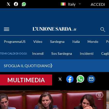
Italy
ACCEDI
METEO
ProgrammaUS
Video
Sardegna
Italia
Mondo
Po
COMUNI AL VOTO
Incendi
Sos Sardegna
Incidenti
Cagli
TEMI CALDI DI OGGI:
VIDEO
SFOGLIA IL QUOTIDIANO
FOTO
MULTIMEDIA
CRONACA SARDEGNA
CAGLIARI
PROVINCIA DI CAGLIARI
SULCIS IGLESIENTE