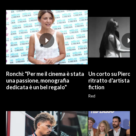
INFO AZIENDE
ABBONATI
ANNUNCI
NECROLOGI
PUBBLICITÀ
SPIAGGE
STORE
Ronchi: "Per me il cinema è stata
Un corto su Piero 
una passione, monografia
ritratto d'artista tr
dedicata è un bel regalo"
fiction
Red