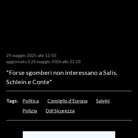
LAVORO
BANDI
SPORT IN SARDEGNA
SPORT
29 maggio 2025 alle 12:50
RISULTATI E CLASSIFICHE
aggiornato il 24 maggio 2026 alle 21:03
CALCIO
"Forse sgomberi non interessano a Salis,
CALCIO REGIONALE
Schlein e Conte"
BASKET
VOLLEY
Tags:
Politica
Consiglio d'Europa
Salvini
MOTORI
Polizia
Ddl Sicurezza
TENNIS
ALTRI SPORT
CULTURA