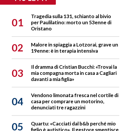
Tragedia sulla 131, schianto al bivio
01
per Paulilatino: morto un 53enne di
Oristano
02
Malore in spiaggia a Lotzorai, grave un
19enne: è in terapia intensiva
Il dramma di Cristian Bucchi: «Trovai la
03
mia compagna morta in casa a Cagliari
davanti a mia figlia»
Vendono limonata fresca nel cortile di
04
casa per comprare un motorino,
denunciati tre ragazzini
05
Quartu: «Cacciati dal b&b perché mio
figlio è autistico». Il gestore smentisce