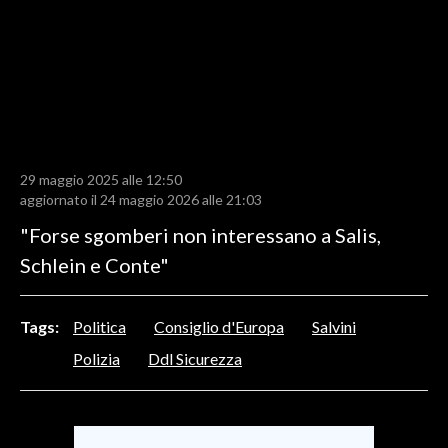
LAVORO
BANDI
SPORT IN SARDEGNA
SPORT
29 maggio 2025 alle 12:50
RISULTATI E CLASSIFICHE
aggiornato il 24 maggio 2026 alle 21:03
CALCIO
"Forse sgomberi non interessano a Salis,
CALCIO REGIONALE
Schlein e Conte"
BASKET
VOLLEY
Tags:
Politica
Consiglio d'Europa
Salvini
MOTORI
Polizia
Ddl Sicurezza
TENNIS
ALTRI SPORT
CULTURA