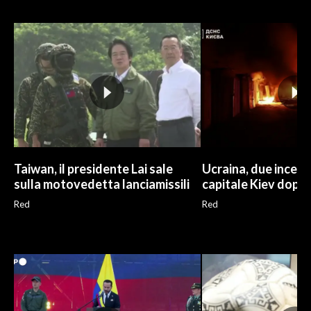
INFO AZIENDE
ABBONATI
ANNUNCI
NECROLOGI
PUBBLICITÀ
SPIAGGE
STORE
Taiwan, il presidente Lai sale
Ucraina, due incend
sulla motovedetta lanciamissili
capitale Kiev dopo
Red
Red