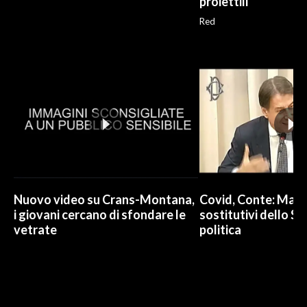
proiettili
Red
Nuovo video su Crans-Montana,
Covid, Conte: Mai u
i giovani cercano di sfondare le
sostitutivi dello St
vetrate
politica