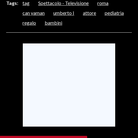
Tags:
tag
Spettacolo - Televisione
roma
can yaman
umberto I
attore
pediatria
SPETTACOLI
regalo
bambini
GOSSIP
SALUTE
SARDEGNA TURISMO
SARDI NEL MONDO
NOTIZIE
EVENTI
#CARAUNIONE
3 MINUTI CON
INSULARITÀ