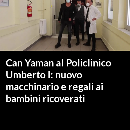
MEDIO CAMPIDANO
ORISTANO E PROVINCIA
SASSARI E PROVINCIA
GALLURA
NUORO E PROVINCIA
OGLIASTRA
AGENDA
Can Yaman al Policlinico
CRONACA
Umberto I: nuovo
ITALIA
macchinario e regali ai
MONDO
bambini ricoverati
POLITICA
ECONOMIA
SERVIZI ALLE IMPRESE