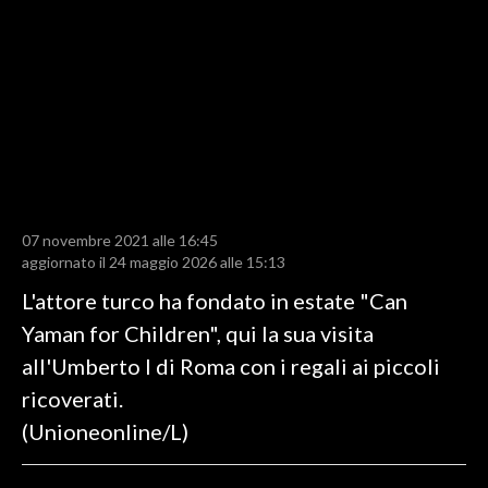
LAVORO
BANDI
SPORT IN SARDEGNA
SPORT
RISULTATI E CLASSIFICHE
CALCIO
07 novembre 2021 alle 16:45
aggiornato il 24 maggio 2026 alle 15:13
CALCIO REGIONALE
L'attore turco ha fondato in estate "Can
BASKET
Yaman for Children", qui la sua visita
VOLLEY
all'Umberto I di Roma con i regali ai piccoli
MOTORI
ricoverati.
TENNIS
(Unioneonline/L)
ALTRI SPORT
CULTURA