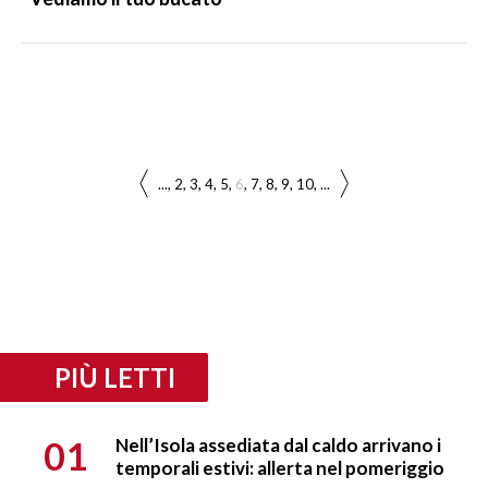
...
2
3
4
5
6
7
8
9
10
...
PIÙ LETTI
01
Nell’Isola assediata dal caldo arrivano i
temporali estivi: allerta nel pomeriggio