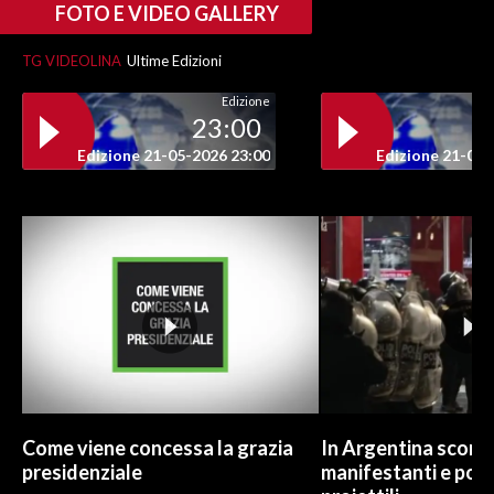
FOTO E VIDEO GALLERY
INFO AZIENDE
TG VIDEOLINA
Ultime Edizioni
ABBONATI
Edizione
ANNUNCI
23:00
NECROLOGI
Edizione 21-05-2026 23:00
Edizione 21-05-
PUBBLICITÀ
SPIAGGE
STORE
Come viene concessa la grazia
In Argentina scontr
presidenziale
manifestanti e poliz