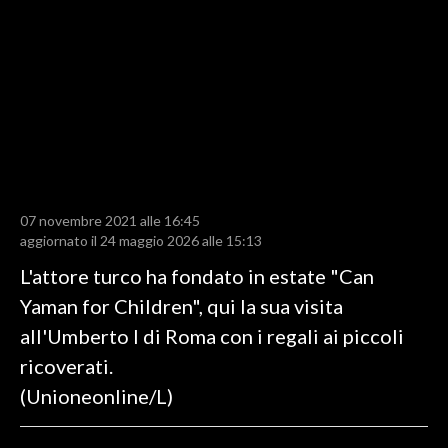
LAVORO
BANDI
SPORT IN SARDEGNA
SPORT
RISULTATI E CLASSIFICHE
CALCIO
07 novembre 2021 alle 16:45
aggiornato il 24 maggio 2026 alle 15:13
CALCIO REGIONALE
L'attore turco ha fondato in estate "Can
BASKET
Yaman for Children", qui la sua visita
VOLLEY
all'Umberto I di Roma con i regali ai piccoli
MOTORI
ricoverati.
TENNIS
(Unioneonline/L)
ALTRI SPORT
CULTURA