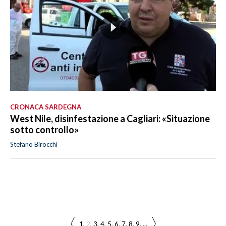
CRONACA SARDEGNA
West Nile, disinfestazione a Cagliari: «Situazione
sotto controllo»
Stefano Birocchi
1
2
3
4
5
6
7
8
9
...