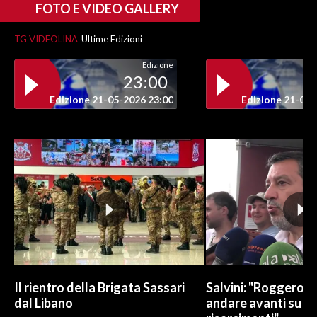
FOTO E VIDEO GALLERY
INFO AZIENDE
TG VIDEOLINA
Ultime Edizioni
ABBONATI
Edizione
ANNUNCI
23:00
NECROLOGI
Edizione 21-05-2026 23:00
Edizione 21-05-
PUBBLICITÀ
SPIAGGE
STORE
Il rientro della Brigata Sassari
Salvini: "Roggero c
dal Libano
andare avanti su n