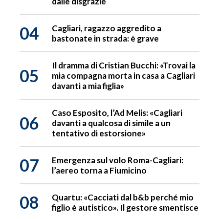
dalle disgrazie
04
Cagliari, ragazzo aggredito a
bastonate in strada: è grave
Il dramma di Cristian Bucchi: «Trovai la
05
mia compagna morta in casa a Cagliari
davanti a mia figlia»
Caso Esposito, l’Ad Melis: «Cagliari
06
davanti a qualcosa di simile a un
tentativo di estorsione»
07
Emergenza sul volo Roma-Cagliari:
l’aereo torna a Fiumicino
08
Quartu: «Cacciati dal b&b perché mio
figlio è autistico». Il gestore smentisce