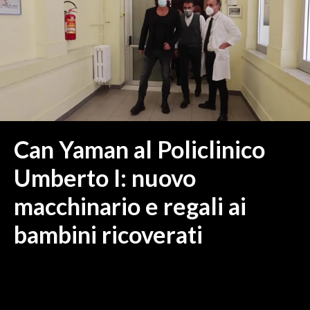
MEDIO CAMPIDANO
ORISTANO E PROVINCIA
SASSARI E PROVINCIA
GALLURA
NUORO E PROVINCIA
OGLIASTRA
AGENDA
Can Yaman al Policlinico
CRONACA
Umberto I: nuovo
ITALIA
macchinario e regali ai
MONDO
bambini ricoverati
POLITICA
ECONOMIA
SERVIZI ALLE IMPRESE