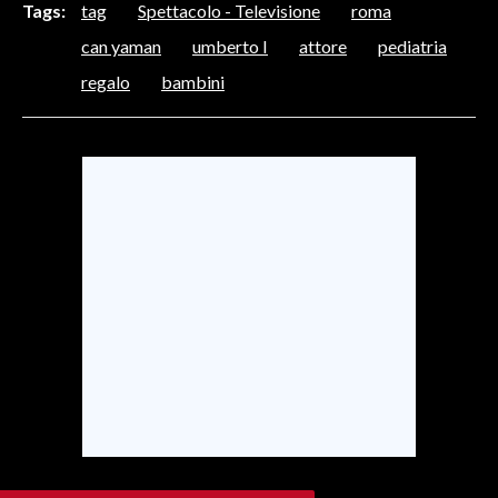
Tags:
tag
Spettacolo - Televisione
roma
can yaman
umberto I
attore
pediatria
SPETTACOLI
regalo
bambini
GOSSIP
SALUTE
SARDEGNA TURISMO
SARDI NEL MONDO
NOTIZIE
EVENTI
#CARAUNIONE
3 MINUTI CON
INSULARITÀ