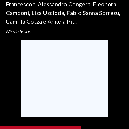
Francescon, Alessandro Congera, Eleonora
Camboni, Lisa Uscidda, Fabio Sanna Sorresu,
INFO AZIENDE
Camilla Cotza e Angela Piu.
ABBONATI
ANNUNCI
Nicola Scano
NECROLOGI
PUBBLICITÀ
SPIAGGE
STORE