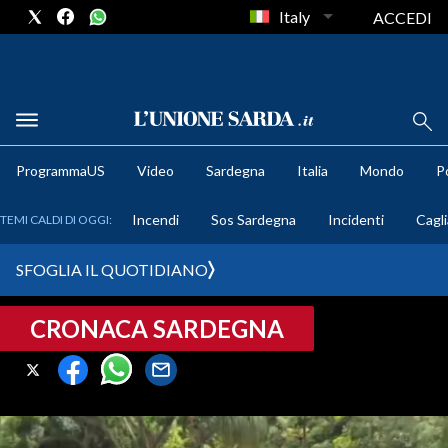
Italy
ACCEDI
METEO
ProgrammaUS
Video
Sardegna
Italia
Mondo
Po
COMUNI AL VOTO
Incendi
Sos Sardegna
Incidenti
Cagli
TEMI CALDI DI OGGI:
VIDEO
SFOGLIA IL QUOTIDIANO
FOTO
CRONACA SARDEGNA
CRONACA SARDEGNA
CAGLIARI
PROVINCIA DI CAGLIARI
SULCIS IGLESIENTE