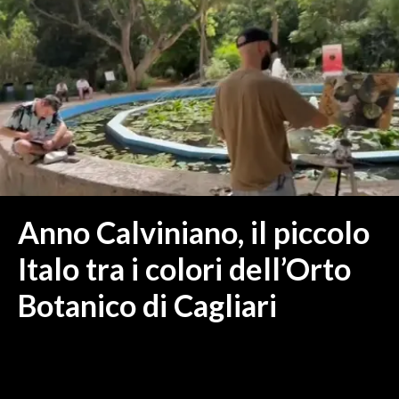
MEDIO CAMPIDANO
ORISTANO E PROVINCIA
SASSARI E PROVINCIA
GALLURA
NUORO E PROVINCIA
OGLIASTRA
AGENDA
CRONACA
Anno Calviniano, il piccolo
ITALIA
Italo tra i colori dell’Orto
MONDO
Botanico di Cagliari
POLITICA
ECONOMIA
SERVIZI ALLE IMPRESE