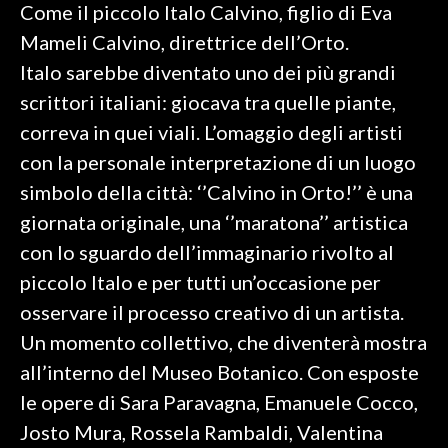
Come il piccolo Italo Calvino, figlio di Eva
Mameli Calvino, direttrice dell’Orto.
SPETTACOLI
Italo sarebbe diventato uno dei più grandi
GOSSIP
scrittori italiani: giocava tra quelle piante,
correva in quei viali. L’omaggio degli artisti
SALUTE
con la personale interpretazione di un luogo
SARDEGNA TURISMO
simbolo della città: ‘’Calvino in Orto!’’ è una
giornata originale, una ‘’maratona’’ artistica
SARDI NEL MONDO
con lo sguardo dell’immaginario rivolto al
NOTIZIE
piccolo Italo e per tutti un’occasione per
EVENTI
osservare il processo creativo di un artista.
Un momento collettivo, che diventerà mostra
#CARAUNIONE
all’interno del Museo Botanico. Con esposte
3 MINUTI CON
le opere di Sara Paravagna, Emanuele Cocco,
Josto Mura, Rossela Rambaldi, Valentina
INSULARITÀ