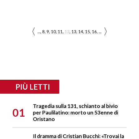
...
8
9
10
11
12
13
14
15
16
...
PIÙ LETTI
Tragedia sulla 131, schianto al bivio
01
per Paulilatino: morto un 53enne di
Oristano
Il dramma di Cristian Bucchi: «Trovai la