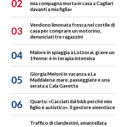
02
mia compagna morta in casa a Cagliari
davanti a mia figlia»
Vendono limonata fresca nel cortile di
03
casa per comprare un motorino,
denunciati tre ragazzini
04
Malore in spiaggia a Lotzorai, grave un
19enne: è in terapia intensiva
Giorgia Meloni in vacanza a La
05
Maddalena: mare, passeggiate e una
serata a Cala Gavetta
06
Quartu: «Cacciati dal b&b perché mio
figlio è autistico». Il gestore smentisce
Traffico di clandestini, smantellata