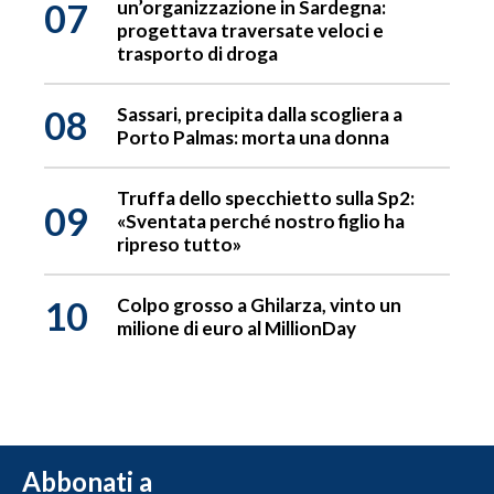
07
un’organizzazione in Sardegna:
progettava traversate veloci e
trasporto di droga
08
Sassari, precipita dalla scogliera a
Porto Palmas: morta una donna
Truffa dello specchietto sulla Sp2:
09
«Sventata perché nostro figlio ha
ripreso tutto»
10
Colpo grosso a Ghilarza, vinto un
milione di euro al MillionDay
Abbonati a