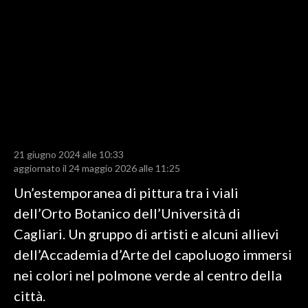
LAVORO
BANDI
SPORT IN SARDEGNA
SPORT
RISULTATI E CLASSIFICHE
CALCIO
21 giugno 2024 alle 10:33
aggiornato il 24 maggio 2026 alle 11:25
CALCIO REGIONALE
BASKET
Un’estemporanea di pittura tra i viali
VOLLEY
dell’Orto Botanico dell’Università di
MOTORI
Cagliari. Un gruppo di artisti e alcuni allievi
TENNIS
dell’Accademia d’Arte del capoluogo immersi
ALTRI SPORT
nei colori nel polmone verde al centro della
città.
CULTURA