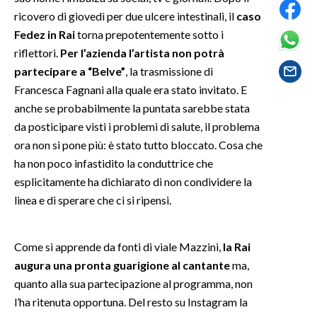
ricovero di giovedì per due ulcere intestinali, il
caso
SPETTACOLI
Fedez in Rai
torna prepotentemente sotto i
riflettori.
Per l’azienda l’artista non potrà
GOSSIP
partecipare a “Belve”
, la trasmissione di
Francesca Fagnani alla quale era stato invitato. E
SALUTE
anche se probabilmente la puntata sarebbe stata
da posticipare visti i problemi di salute, il problema
SARDEGNA TURISMO
ora non si pone più: è stato tutto bloccato. Cosa che
ha non poco infastidito la conduttrice che
SARDI NEL MONDO
esplicitamente ha dichiarato di non condividere la
NOTIZIE
linea e di sperare che ci si ripensi.
EVENTI
#CARAUNIONE
Come si apprende da fonti di viale Mazzini,
la Rai
augura una pronta guarigione al cantante
ma,
3 MINUTI CON
quanto alla sua partecipazione al programma, non
l’ha ritenuta opportuna. Del resto su Instagram la
INSULARITÀ