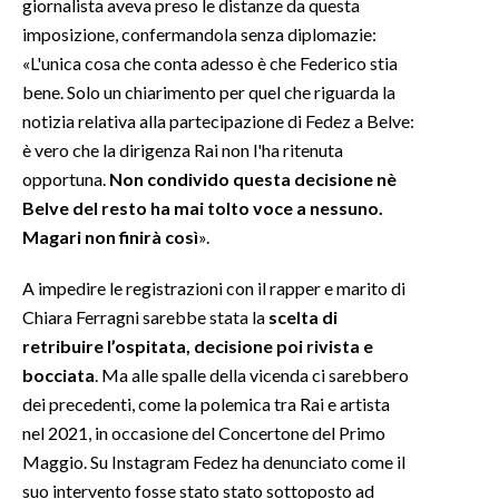
giornalista aveva preso le distanze da questa
imposizione, confermandola senza diplomazie:
INFO AZIENDE
«L'unica cosa che conta adesso è che Federico stia
ABBONATI
bene. Solo un chiarimento per quel che riguarda la
ANNUNCI
notizia relativa alla partecipazione di Fedez a Belve:
è vero che la dirigenza Rai non l'ha ritenuta
NECROLOGI
opportuna.
Non condivido questa decisione nè
PUBBLICITÀ
Belve del resto ha mai tolto voce a nessuno.
SPIAGGE
Magari non finirà così
».
STORE
A impedire le registrazioni con il rapper e marito di
Chiara Ferragni sarebbe stata la
scelta di
retribuire l’ospitata, decisione poi rivista e
bocciata
. Ma alle spalle della vicenda ci sarebbero
dei precedenti, come la polemica tra Rai e artista
nel 2021, in occasione del Concertone del Primo
Maggio. Su Instagram Fedez ha denunciato come il
suo intervento fosse stato stato sottoposto ad