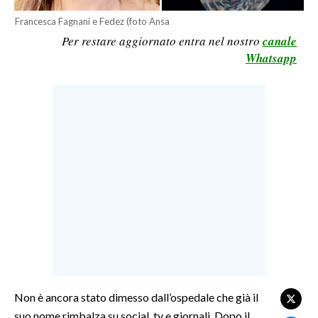
LAVORO
Francesca Fagnani e Fedez (foto Ansa
Per restare aggiornato entra nel nostro
canale
BANDI
Whatsapp
SPORT IN SARDEGNA
SPORT
RISULTATI E CLASSIFICHE
CALCIO
CALCIO REGIONALE
BASKET
VOLLEY
MOTORI
TENNIS
ALTRI SPORT
Non è ancora stato dimesso dall’ospedale che già il
suo nome rimbalza su social, tv e giornali. Dopo il
CULTURA