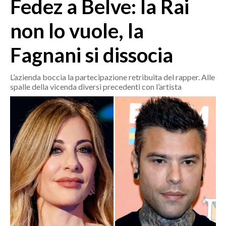
Fedez a Belve: la Rai
MEDIO CAMPIDANO
ORISTANO E PROVINCIA
non lo vuole, la
SASSARI E PROVINCIA
Fagnani si dissocia
GALLURA
NUORO E PROVINCIA
L’azienda boccia la partecipazione retribuita del rapper. Alle
OGLIASTRA
spalle della vicenda diversi precedenti con l’artista
AGENDA
CRONACA
ITALIA
MONDO
POLITICA
ECONOMIA
SERVIZI ALLE IMPRESE