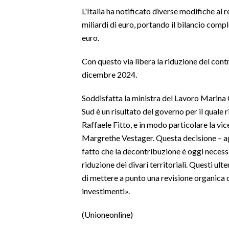
L'Italia ha notificato diverse modifiche al 
SPETTACOLI
miliardi di euro, portando il bilancio compl
euro.
GOSSIP
Con questo via libera la riduzione del cont
SALUTE
dicembre 2024.
SARDEGNA TURISMO
Soddisfatta la ministra del Lavoro Marina
Sud è un risultato del governo per il quale r
SARDI NEL MONDO
Raffaele Fitto, e in modo particolare la v
NOTIZIE
Margrethe Vestager. Questa decisione – ag
fatto che la decontribuzione è oggi necess
EVENTI
riduzione dei divari territoriali. Questi ul
#CARAUNIONE
di mettere a punto una revisione organica 
investimenti».
3 MINUTI CON
(Unioneonline)
INSULARITÀ