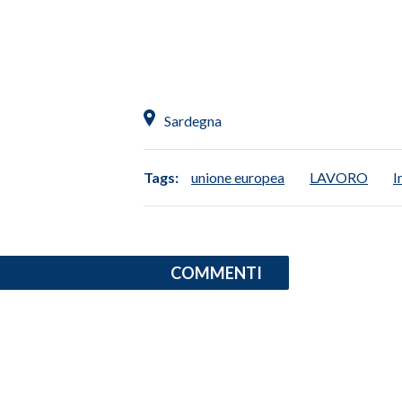
INFO AZIENDE
ABBONATI
ANNUNCI
Sardegna
NECROLOGI
PUBBLICITÀ
SPIAGGE
Tags:
unione europea
LAVORO
I
STORE
COMMENTI