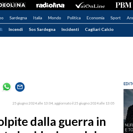
eo
Sardegna
Italia
Mondo
Politica
Economia
Sport
An
I:
Incendi
Sos Sardegna
Incidenti
Cagliari Calcio
EDIT
25 giugno 2024 alle 13:04
aggiornato il 25 giugno 2024 alle 13:05
lpite dalla guerra in