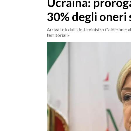
Ucraina: proroga
MEDIO CAMPIDANO
ORISTANO E PROVINCIA
30% degli oneri 
SASSARI E PROVINCIA
GALLURA
Arriva l’ok dall’Ue. Il ministro Calderone: 
territoriali»
NUORO E PROVINCIA
OGLIASTRA
AGENDA
CRONACA
ITALIA
MONDO
POLITICA
ECONOMIA
SERVIZI ALLE IMPRESE