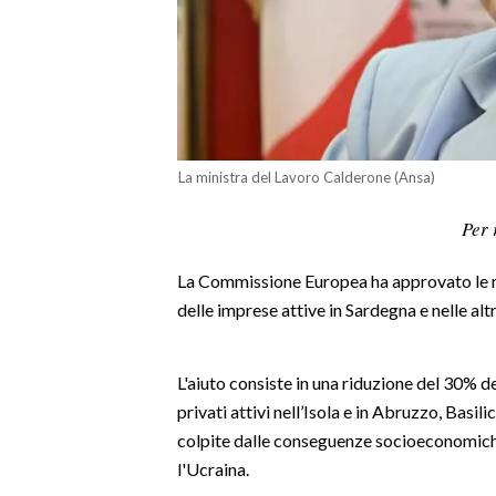
LAVORO
BANDI
SPORT IN SARDEGNA
SPORT
La ministra del Lavoro Calderone (Ansa)
RISULTATI E CLASSIFICHE
Per 
CALCIO
CALCIO REGIONALE
La Commissione Europea ha approvato le mo
BASKET
delle imprese attive in Sardegna e nelle al
VOLLEY
MOTORI
L'aiuto consiste in una riduzione del 30% de
TENNIS
privati attivi nell’Isola e in Abruzzo, Basil
ALTRI SPORT
colpite dalle conseguenze socioeconomiche
l'Ucraina.
CULTURA