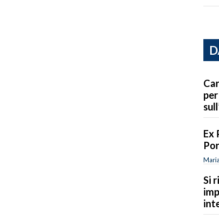
D
Car
per
sull
Ex 
Por
Maria
Si 
imp
int