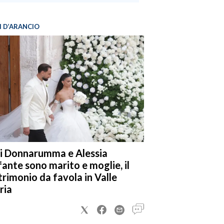
I D’ARANCIO
i Donnarumma e Alessia
fante sono marito e moglie, il
rimonio da favola in Valle
ria