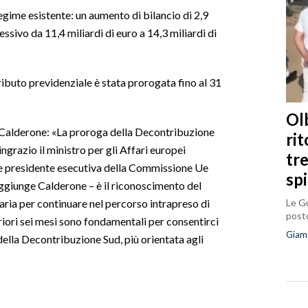
regime esistente: un aumento di bilancio di 2,9
essivo da 11,4 miliardi di euro a 14,3 miliardi di
ributo previdenziale è stata prorogata fino al 31
Olb
 Calderone: «La proroga della Decontribuzione
ri
ingrazio il ministro per gli Affari europei
tr
ice presidente esecutiva della Commissione Ue
sp
giunge Calderone – è il riconoscimento del
Le Gu
aria per continuare nel percorso intrapreso di
posto
teriori sei mesi sono fondamentali per consentirci
Giam
della Decontribuzione Sud, più orientata agli