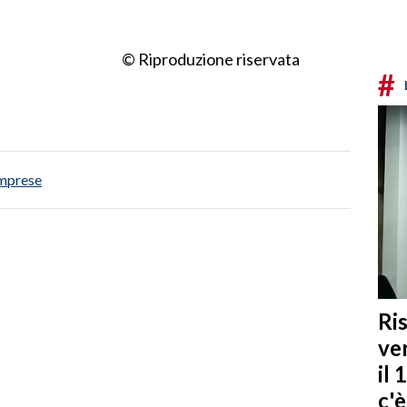
© Riproduzione riservata
#
mprese
Ris
ven
il 
c'