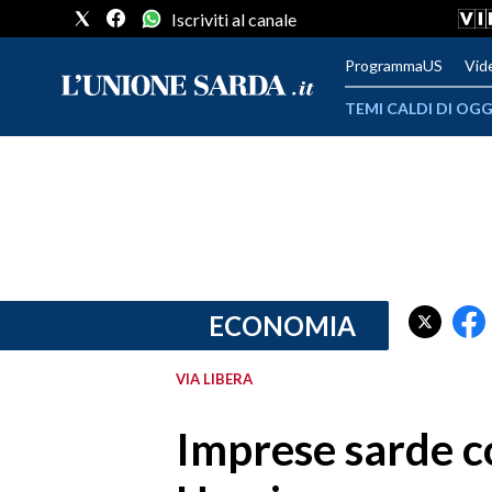
Iscriviti al canale
ProgrammaUS
Vid
TEMI CALDI DI OGG
METEO
COMUNI AL VOTO
VIDEO
FOTO
ECONOMIA
CRONACA SARDEGNA
VIA LIBERA
CAGLIARI
Imprese sarde co
PROVINCIA DI CAGLIARI
SULCIS IGLESIENTE