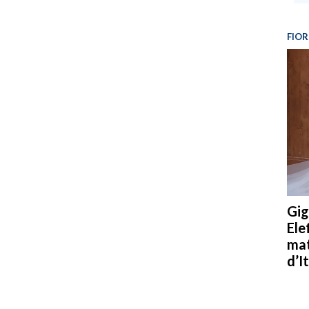
FIOR
Gig
Ele
mat
d’It