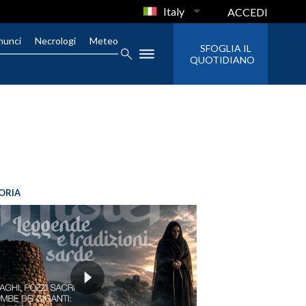
Italy
ACCEDI
nunci
Necrologi
Meteo
SFOGLIA IL
QUOTIDIANO
ORIA