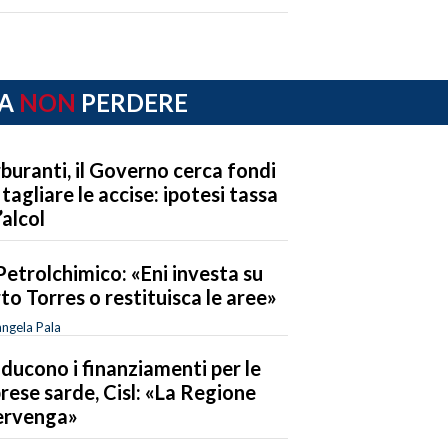
A
NON
PERDERE
buranti, il Governo cerca fondi
 tagliare le accise: ipotesi tassa
’alcol
Petrolchimico: «Eni investa su
to Torres o restituisca le aree»
ngela Pala
riducono i finanziamenti per le
rese sarde, Cisl: «La Regione
ervenga»