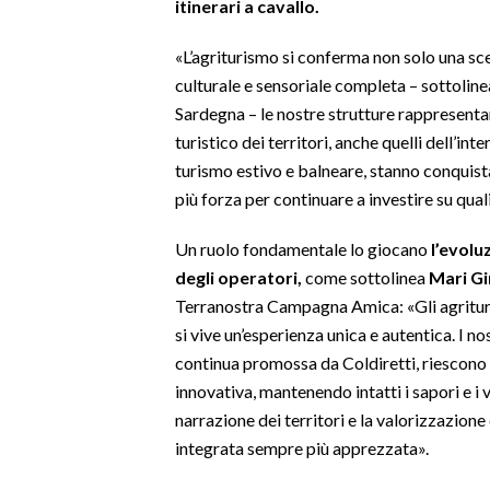
itinerari a cavallo.
SPETTACOLI
«L’agriturismo si conferma non solo una sce
culturale e sensoriale completa – sottolin
GOSSIP
Sardegna – le nostre strutture rappresenta
turistico dei territori, anche quelli dell’in
SALUTE
turismo estivo e balneare, stanno conquist
più forza per continuare a investire su quali
SARDEGNA TURISMO
Un ruolo fondamentale lo giocano
l’evolu
SARDI NEL MONDO
degli operatori,
come sottolinea
Mari G
NOTIZIE
Terranostra Campagna Amica: «Gli agritur
EVENTI
si vive un’esperienza unica e autentica. I n
continua promossa da Coldiretti, riescono a
#CARAUNIONE
innovativa, mantenendo intatti i sapori e i v
narrazione dei territori e la valorizzazion
3 MINUTI CON
integrata sempre più apprezzata».
INSULARITÀ