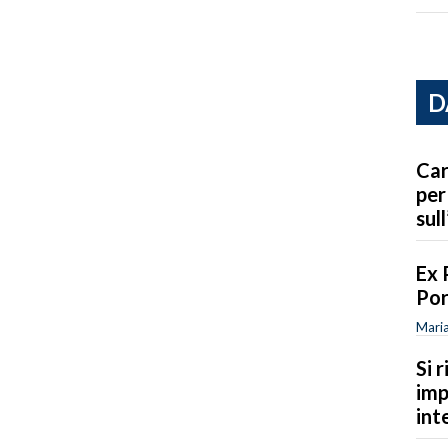
D
Car
per
sull
Ex 
Por
Maria
Si 
imp
int