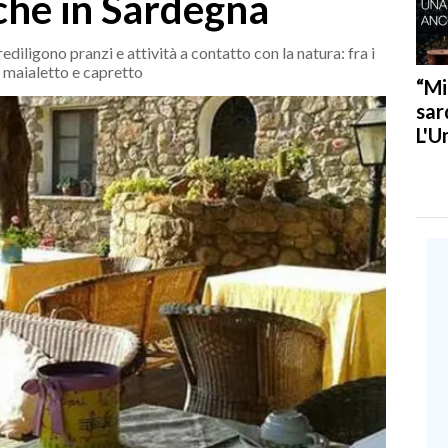
che in Sardegna
diligono pranzi e attività a contatto con la natura: fra i
, maialetto e capretto
“Mi
sar
L'U