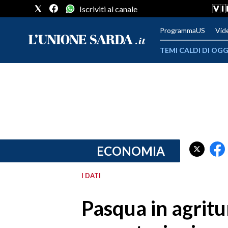
Iscriviti al canale
ProgrammaUS
Vid
TEMI CALDI DI OGG
METEO
COMUNI AL VOTO
VIDEO
FOTO
ECONOMIA
CRONACA SARDEGNA
I DATI
CAGLIARI
Pasqua in agrit
PROVINCIA DI CAGLIARI
SULCIS IGLESIENTE