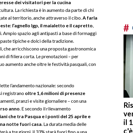
eresse dei visitatori per la cucina
cultura. La richiesta è in aumento da parte di chi
te al territorio, anche attraverso il cibo.
A farla
#
ste: l’agnello Igp, il maialetto e il capretto
,
li. Ampio spazio agli antipasti a base di formaggi
 paste tipiche e dolci della tradizione.
anali, che arricchiscono una proposta gastronomica
i di filiera corta. Le prenotazioni – per
uo aumento anche oltre le festività pasquali, con
iflette l’andamento nazionale: secondo
i registrano
oltre 1,6 milioni di presenze
amenti, pranzi e visite giornaliere – con una
Ris
orso anno
. E secondo il rilevamento
ven
liani che tra Pasqua e i ponti del 25 aprile e
il 
na notte fuori casa
. La durata media delle
c'
erà a tre giorni, il 33% starà fuori fino a una