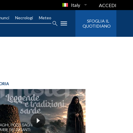
Italy
ACCEDI
nunci
Necrologi
Meteo
SFOGLIA IL
QUOTIDIANO
ORIA