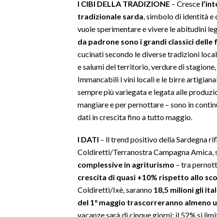
I CIBI DELLA TRADIZIONE
– Cresce
l’int
tradizionale sarda
, simbolo di identità e 
INFO AZIENDE
vuole sperimentare e vivere le abitudini lega
ABBONATI
da padrone sono i grandi classici delle fe
ANNUNCI
cucinati secondo le diverse tradizioni loca
NECROLOGI
e salumi del territorio, verdure di stagione,
Immancabili i vini locali e le birre artigi
PUBBLICITÀ
sempre più variegata e legata alle produzion
SPIAGGE
mangiare e per pernottare – sono in contin
STORE
dati in crescita fino a tutto maggio.
I DATI
– ll trend positivo della Sardegna r
Coldiretti/Terranostra Campagna Amica, s
complessive in agriturismo
– tra pernott
crescita di quasi +10% rispetto allo sc
Coldiretti/Ixè, saranno
18,5 milioni gli ita
del 1° maggio trascorreranno almeno u
vacanze sarà di cinque giorni: il 52% si limit