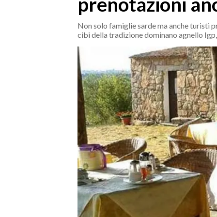
prenotazioni an
MEDIO CAMPIDANO
ORISTANO E PROVINCIA
Non solo famiglie sarde ma anche turisti pre
SASSARI E PROVINCIA
cibi della tradizione dominano agnello Igp
GALLURA
NUORO E PROVINCIA
OGLIASTRA
AGENDA
CRONACA
ITALIA
MONDO
POLITICA
ECONOMIA
SERVIZI ALLE IMPRESE