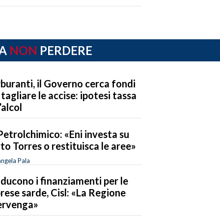
A
NON
PERDERE
buranti, il Governo cerca fondi
 tagliare le accise: ipotesi tassa
’alcol
Petrolchimico: «Eni investa su
to Torres o restituisca le aree»
ngela Pala
riducono i finanziamenti per le
rese sarde, Cisl: «La Regione
ervenga»