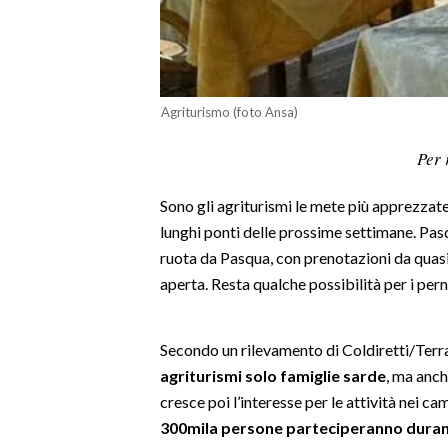
LAVORO
BANDI
SPORT IN SARDEGNA
Agriturismo (foto Ansa)
SPORT
Per 
RISULTATI E CLASSIFICHE
Sono gli agriturismi le mete più apprezzate, 
CALCIO
lunghi ponti delle prossime settimane. Pasq
CALCIO REGIONALE
ruota da Pasqua, con prenotazioni da quasi t
BASKET
aperta. Resta qualche possibilità per i pern
VOLLEY
MOTORI
Secondo un rilevamento di Coldiretti/Te
TENNIS
agriturismi solo famiglie sarde
, ma anc
ALTRI SPORT
cresce poi l’interesse per le attività nei cam
300mila persone parteciperanno durante
CULTURA