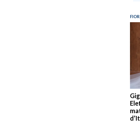
FIOR
Gig
Ele
mat
d’It