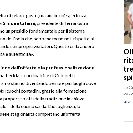
lta di relax e gusto, ma anche un’esperienza
ea
Simone Ciferni
, presidente di Terranostra
no un presidio fondamentale per il sistema
terno dell’isola che, sebbene meno noti rispetto al
ando sempre più visitatori. Questo ci dà ancora
Olb
tà e autenticità».
ri
tr
zione dell’offerta e la professionalizzazione
ina Ledda
, coordinatrice di Coldiretti
sp
ismo stanno diventando sempre più luoghi dove
Le Gu
ostri cuochi contadini, grazie alla formazione
posto
 proporre piatti della tradizione in chiave
Giam
alori della cucina sarda. L’accoglienza, la
e delle stagionalità completano un’offerta