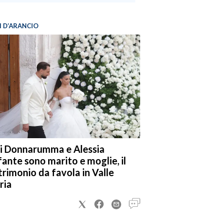
I D’ARANCIO
i Donnarumma e Alessia
fante sono marito e moglie, il
rimonio da favola in Valle
ria