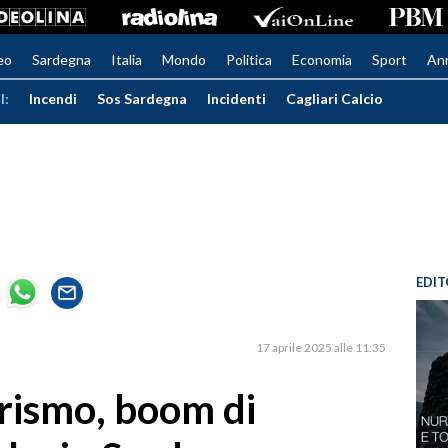
eo
Sardegna
Italia
Mondo
Politica
Economia
Sport
An
I:
Incendi
Sos Sardegna
Incidenti
Cagliari Calcio
EDIT
17 aprile 2025 alle 11:35
urismo, boom di