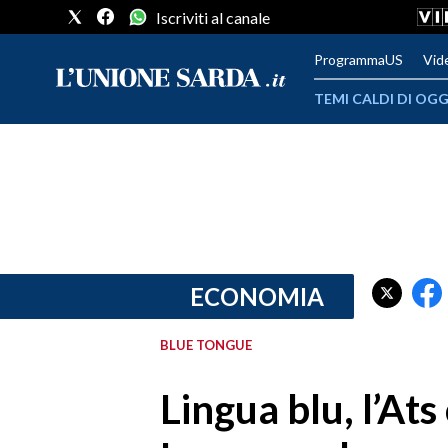
Iscriviti al canale
ProgrammaUS
Vid
TEMI CALDI DI OGG
METEO
COMUNI AL VOTO
VIDEO
FOTO
ECONOMIA
CRONACA SARDEGNA
BLUE TONGUE
CAGLIARI
Lingua blu, l’Ats
PROVINCIA DI CAGLIARI
SULCIS IGLESIENTE