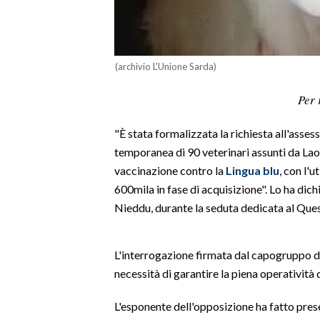
LAVORO
BANDI
(archivio L'Unione Sarda)
SPORT IN SARDEGNA
Per 
SPORT
"È stata formalizzata la richiesta all'asse
RISULTATI E CLASSIFICHE
temporanea di 90 veterinari assunti da Lao
CALCIO
vaccinazione contro la
Lingua blu
, con l'u
CALCIO REGIONALE
600mila in fase di acquisizione". Lo ha dich
BASKET
Nieddu, durante la seduta dedicata al Ques
VOLLEY
MOTORI
L'interrogazione firmata dal capogruppo d
TENNIS
necessità di garantire la piena operatività 
ALTRI SPORT
L'esponente dell'opposizione ha fatto presen
CULTURA