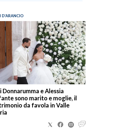
I D’ARANCIO
i Donnarumma e Alessia
fante sono marito e moglie, il
rimonio da favola in Valle
ria