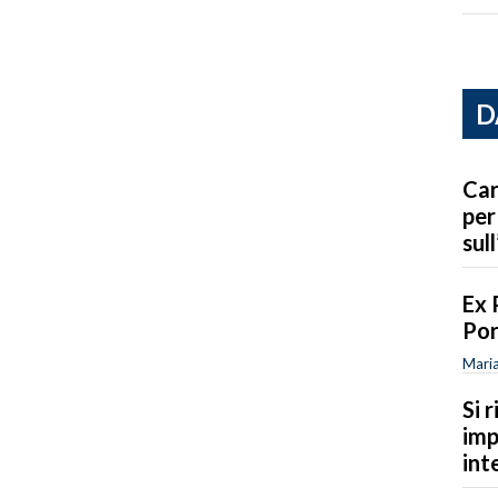
D
Car
per
sull
Ex 
Por
Maria
Si 
imp
int