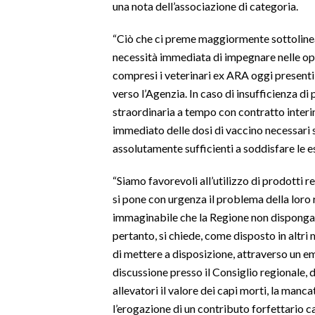
una nota dell’associazione di categoria.
INFO AZIENDE
“Ciò che ci preme maggiormente sottolin
ABBONATI
necessità immediata di impegnare nelle oper
compresi i veterinari ex ARA oggi presenti 
ANNUNCI
verso l’Agenzia. In caso di insufficienza di
NECROLOGI
straordinaria a tempo con contratto inter
PUBBLICITÀ
immediato delle dosi di vaccino necessari 
SPIAGGE
assolutamente sufficienti a soddisfare le e
STORE
“Siamo favorevoli all’utilizzo di prodotti r
si pone con urgenza il problema della loro r
immaginabile che la Regione non disponga m
pertanto, si chiede, come disposto in altri
di mettere a disposizione, attraverso un 
discussione presso il Consiglio regionale, 
allevatori il valore dei capi morti, la manc
l’erogazione di un contributo forfettario ca