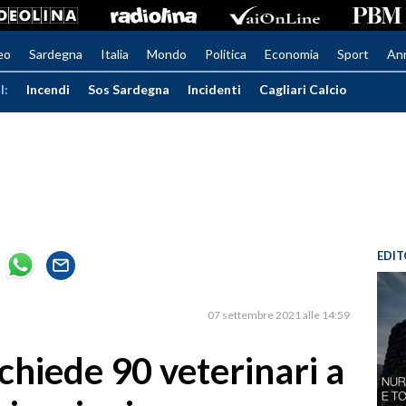
eo
Sardegna
Italia
Mondo
Politica
Economia
Sport
An
I:
Incendi
Sos Sardegna
Incidenti
Cagliari Calcio
EDIT
07 settembre 2021 alle 14:59
 chiede 90 veterinari a