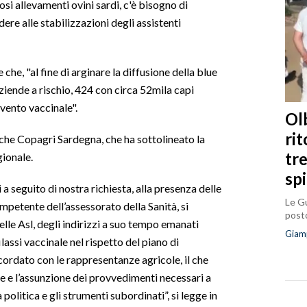
si allevamenti ovini sardi, c'è bisogno di
dere alle stabilizzazioni degli assistenti
che, "al fine di arginare la diffusione della blue
ziende a rischio, 424 con circa 52mila capi
ervento vaccinale".
Olb
ri
nche Copagri Sardegna, che ha sottolineato la
tr
gionale.
sp
 a seguito di nostra richiesta, alla presenza delle
Le Gu
ompetente dell’assessorato della Sanità, si
posto
lle Asl, degli indirizzi a suo tempo emanati
Giam
lassi vaccinale nel rispetto del piano di
rdato con le rappresentanze agricole, il che
one e l’assunzione dei provvedimenti necessari a
à politica e gli strumenti subordinati”, si legge in