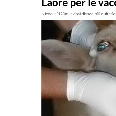
Laore per le vac
MEDIO CAMPIDANO
ORISTANO E PROVINCIA
Nieddu: “120mila dosi disponibili e ulterio
SASSARI E PROVINCIA
GALLURA
NUORO E PROVINCIA
OGLIASTRA
AGENDA
CRONACA
ITALIA
MONDO
POLITICA
ECONOMIA
SERVIZI ALLE IMPRESE