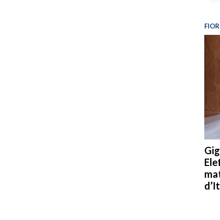
FIOR
Gig
Ele
mat
d’It