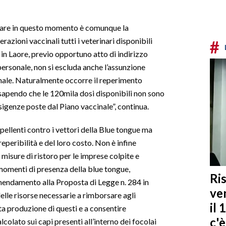
eare in questo momento è comunque la
azioni vaccinali tutti i veterinari disponibili
#
in Laore, previo opportuno atto di indirizzo
 personale, non si escluda anche l’assunzione
inale. Naturalmente occorre il reperimento
sapendo che le 120mila dosi disponibili non sono
sigenze poste dal Piano vaccinale”, continua.
epellenti contro i vettori della Blue tongue ma
eperibilità e del loro costo. Non è infine
isure di ristoro per le imprese colpite e
 momenti di presenza della blue tongue,
Ris
emendamento alla Proposta di Legge n. 284 in
ven
delle risorse necessarie a rimborsare agli
il 
ata produzione di questi e a consentire
c'
lcolato sui capi presenti all’interno dei focolai