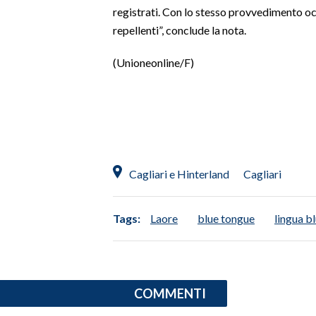
registrati. Con lo stesso provvedimento oc
repellenti”, conclude la nota.
(Unioneonline/F)
Cagliari e Hinterland
Cagliari
Tags:
Laore
blue tongue
lingua b
COMMENTI