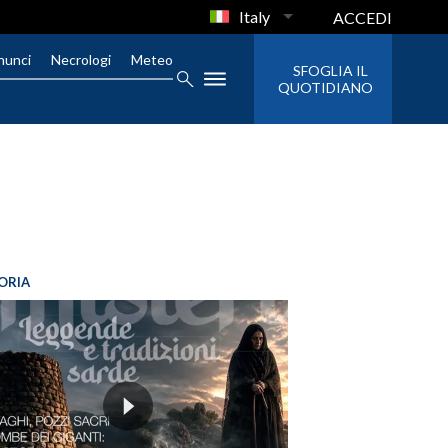
Italy
ACCEDI
nunci
Necrologi
Meteo
SFOGLIA IL
QUOTIDIANO
ORIA