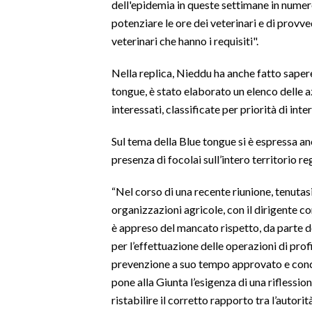
dell'epidemia in queste settimane in numero
potenziare le ore dei veterinari e di provve
SPETTACOLI
veterinari che hanno i requisiti".
GOSSIP
Nella replica, Nieddu ha anche fatto sapere 
tongue, è stato elaborato un elenco delle a
SALUTE
interessati, classificate per priorità di int
SARDEGNA TURISMO
Sul tema della Blue tongue si è espressa a
presenza di focolai sull’intero territorio re
SARDI NEL MONDO
NOTIZIE
“Nel corso di una recente riunione, tenutasi
EVENTI
organizzazioni agricole, con il dirigente c
è appreso del mancato rispetto, da parte de
#CARAUNIONE
per l’effettuazione delle operazioni di profi
prevenzione a suo tempo approvato e conco
3 MINUTI CON
pone alla Giunta l’esigenza di una riflessi
ristabilire il corretto rapporto tra l’autorit
INSULARITÀ