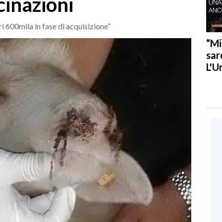
cinazioni
ri 600mila in fase di acquisizione”
“Mi
sar
L'U