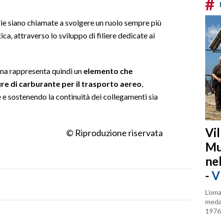
#
rie siano chiamate a svolgere un ruolo sempre più
a, attraverso lo sviluppo di filiere dedicate ai
egna rappresenta quindi un
elemento che
ure di carburante per il trasporto aereo
,
e sostenendo la continuità dei collegamenti sia
Vi
© Riproduzione riservata
Mu
ne
-
V
L’oma
medag
1976