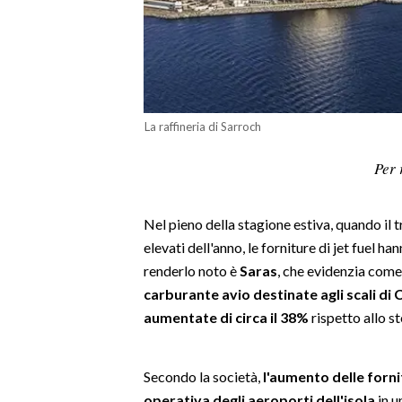
LAVORO
BANDI
SPORT IN SARDEGNA
La raffineria di Sarroch
SPORT
Per 
RISULTATI E CLASSIFICHE
CALCIO
CALCIO REGIONALE
Nel pieno della stagione estiva, quando il tr
elevati dell'anno, le forniture di jet fuel h
BASKET
renderlo noto è
Saras
, che evidenzia com
VOLLEY
carburante avio destinate agli scali di 
MOTORI
aumentate di circa il 38%
rispetto allo s
TENNIS
ALTRI SPORT
Secondo la società,
l'aumento delle forni
CULTURA
operativa degli aeroporti dell'isola
in u