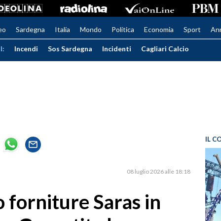
eo
Sardegna
Italia
Mondo
Politica
Economia
Sport
An
I:
Incendi
Sos Sardegna
Incidenti
Cagliari Calcio
IL C
08 luglio 2026 alle 18:18
o forniture Saras in