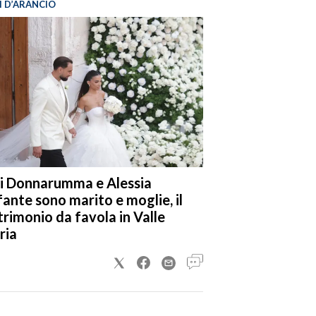
I D’ARANCIO
i Donnarumma e Alessia
fante sono marito e moglie, il
rimonio da favola in Valle
ria