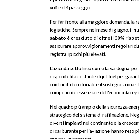
voli e dei passeggeri.
SPETTACOLI
Per far fronte alla maggiore domanda, la raf
GOSSIP
logistiche. Sempre nel mese di giugno,
il n
sabato è cresciuto di oltre il 30% risp
SALUTE
assicurare approvvigionamenti regolari dur
registra i picchi più elevati.
SARDEGNA TURISMO
L'azienda sottolinea come la Sardegna, per l
SARDI NEL MONDO
disponibilità costante di jet fuel per garant
NOTIZIE
continuità territoriale e il sostegno a una 
componente essenziale dell'economia regi
EVENTI
Nel quadro più ampio della sicurezza energ
#CARAUNIONE
strategico del sistema di raffinazione. Negli
3 MINUTI CON
diversi impianti nel continente e la cresce
di carburante per l'aviazione, hanno reso pi
INSULARITÀ
approvvigionamenti.