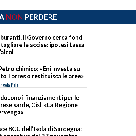
A
NON
PERDERE
buranti, il Governo cerca fondi
 tagliare le accise: ipotesi tassa
’alcol
Petrolchimico: «Eni investa su
to Torres o restituisca le aree»
ngela Pala
riducono i finanziamenti per le
rese sarde, Cisl: «La Regione
ervenga»
ce BCC dell’Isola di Sardegna:
à operativa dal 23 novembre