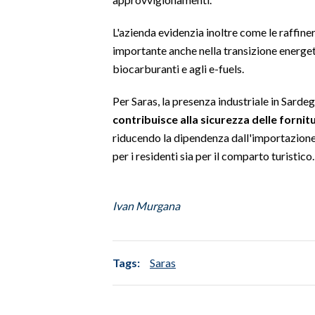
INFO AZIENDE
L'azienda evidenzia inoltre come le raffine
importante anche nella transizione energetic
ABBONATI
biocarburanti e agli e-fuels.
ANNUNCI
NECROLOGI
Per Saras, la presenza industriale in Sard
PUBBLICITÀ
contribuisce alla sicurezza delle fornit
riducendo la dipendenza dall'importazione 
SPIAGGE
per i residenti sia per il comparto turistico.
STORE
Ivan Murgana
Tags:
Saras