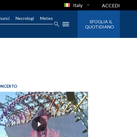
Italy
ACCEDI
nunci
Necrologi
Meteo
SFOGLIA IL
QUOTIDIANO
ONCERTO