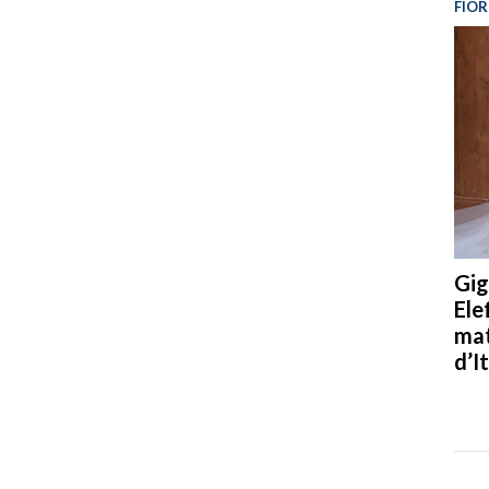
FIOR
Gig
Ele
mat
d’It