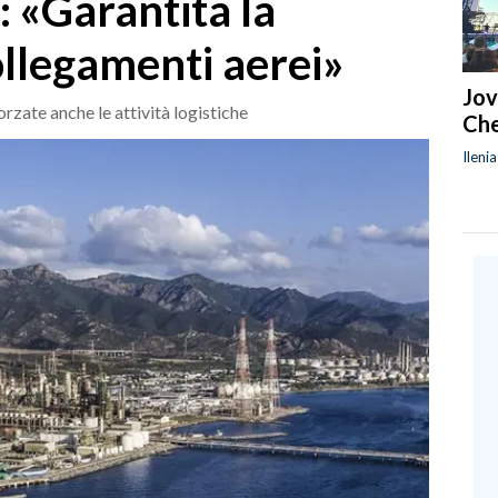
: «Garantita la
ollegamenti aerei»
Jov
rzate anche le attività logistiche
Che
Ileni