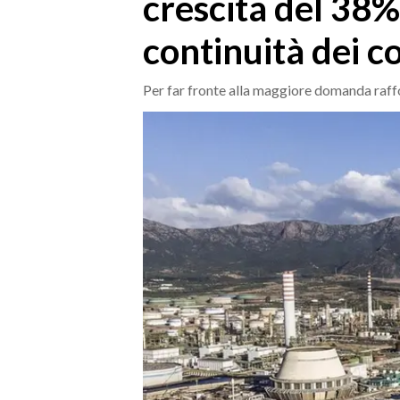
crescita del 38%
MEDIO CAMPIDANO
ORISTANO E PROVINCIA
continuità dei c
SASSARI E PROVINCIA
GALLURA
Per far fronte alla maggiore domanda raffo
NUORO E PROVINCIA
OGLIASTRA
AGENDA
CRONACA
ITALIA
MONDO
POLITICA
ECONOMIA
SERVIZI ALLE IMPRESE