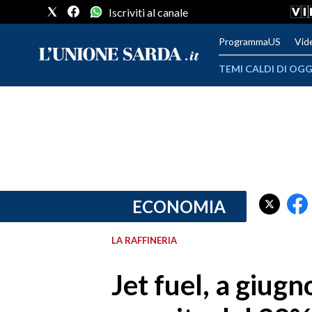
Iscriviti al canale
ProgrammaUS
Vid
TEMI CALDI DI OGG
METEO
COMUNI AL VOTO
VIDEO
FOTO
ECONOMIA
CRONACA SARDEGNA
LA RAFFINERIA
CAGLIARI
Jet fuel, a giugn
PROVINCIA DI CAGLIARI
SULCIS IGLESIENTE