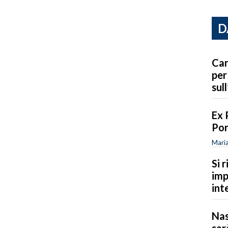
D
Car
per
sull
Ex 
Por
Maria
Si 
imp
int
Nas
sar