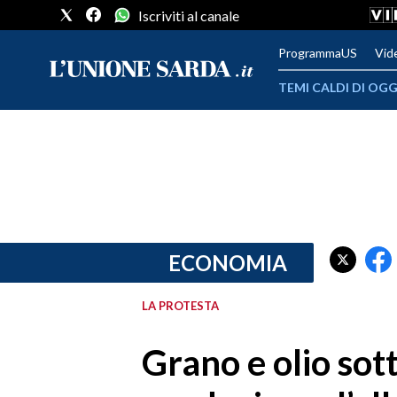
Iscriviti al canale
ProgrammaUS
Vid
TEMI CALDI DI OGG
METEO
COMUNI AL VOTO
VIDEO
FOTO
ECONOMIA
CRONACA SARDEGNA
LA PROTESTA
CAGLIARI
Grano e olio sotto
PROVINCIA DI CAGLIARI
SULCIS IGLESIENTE