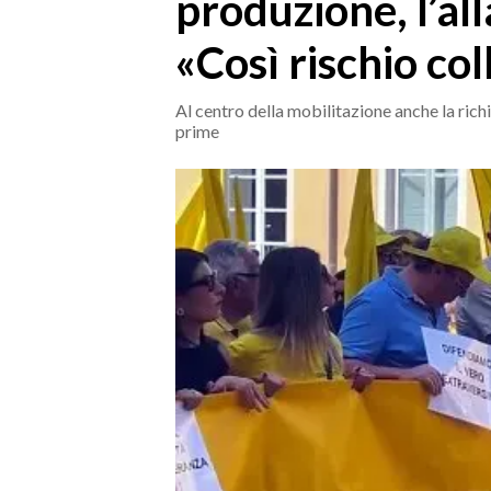
produzione, l’all
MEDIO CAMPIDANO
ORISTANO E PROVINCIA
«Così rischio col
SASSARI E PROVINCIA
GALLURA
Al centro della mobilitazione anche la rich
prime
NUORO E PROVINCIA
OGLIASTRA
AGENDA
CRONACA
ITALIA
MONDO
POLITICA
ECONOMIA
SERVIZI ALLE IMPRESE