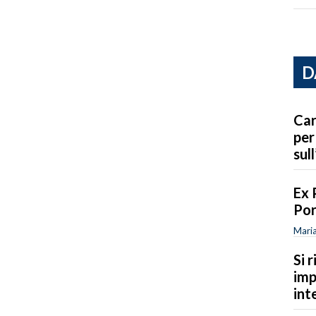
D
Car
per
sull
Ex 
Por
Maria
Si 
imp
int