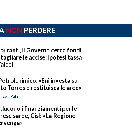
A
NON
PERDERE
buranti, il Governo cerca fondi
 tagliare le accise: ipotesi tassa
’alcol
Petrolchimico: «Eni investa su
to Torres o restituisca le aree»
ngela Pala
riducono i finanziamenti per le
rese sarde, Cisl: «La Regione
ervenga»