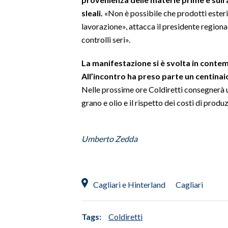
sleali.
«Non è possibile che prodotti esteri
SPETTACOLI
lavorazione», attacca il presidente region
controlli seri».
GOSSIP
La manifestazione si è svolta in contem
SALUTE
All’incontro ha preso parte un centina
Nelle prossime ore Coldiretti consegnerà un
SARDEGNA TURISMO
grano e olio e il rispetto dei costi di produ
SARDI NEL MONDO
NOTIZIE
Umberto Zedda
EVENTI
#CARAUNIONE
Cagliari e Hinterland
Cagliari
3 MINUTI CON
Tags:
Coldiretti
INSULARITÀ