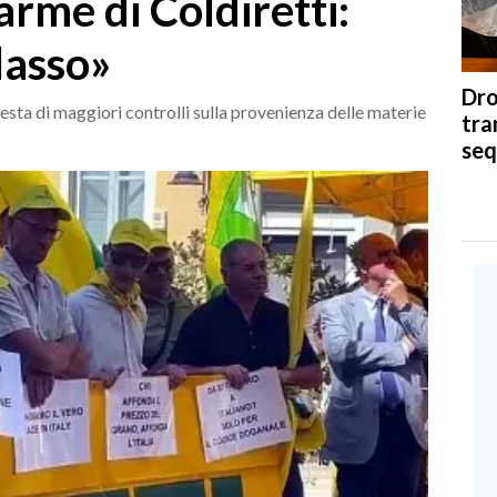
arme di Coldiretti:
lasso»
Dro
iesta di maggiori controlli sulla provenienza delle materie
tra
seq