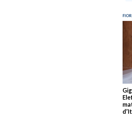
FIOR
Gig
Ele
mat
d’It