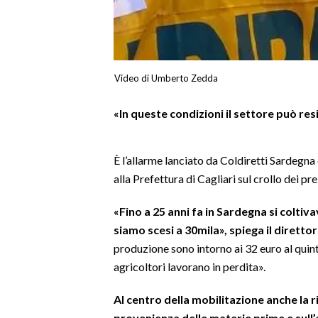
LAVORO
BANDI
SPORT IN SARDEGNA
Video di Umberto Zedda
SPORT
«In queste condizioni il settore può re
RISULTATI E CLASSIFICHE
CALCIO
È l’allarme lanciato da Coldiretti Sardegna
CALCIO REGIONALE
alla Prefettura di Cagliari sul crollo dei pre
BASKET
«Fino a 25 anni fa in Sardegna si coltiv
VOLLEY
siamo scesi a 30mila», spiega il diretto
MOTORI
produzione sono intorno ai 32 euro al quin
TENNIS
agricoltori lavorano in perdita».
ALTRI SPORT
Al centro della mobilitazione anche la ri
CULTURA
provenienza delle materie prime e sull’