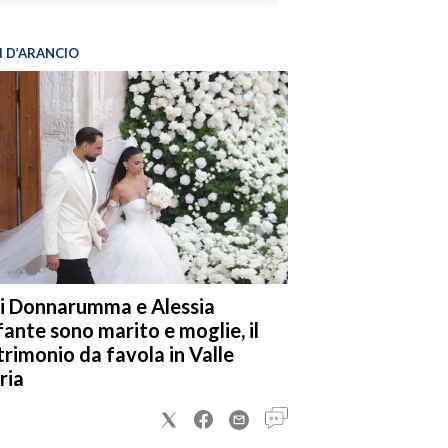
I D’ARANCIO
i Donnarumma e Alessia
fante sono marito e moglie, il
rimonio da favola in Valle
ria