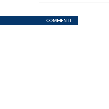
INFO AZIENDE
ABBONATI
COMMENTI
ANNUNCI
NECROLOGI
PUBBLICITÀ
SPIAGGE
STORE