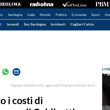
eo
Sardegna
Italia
Mondo
Politica
Economia
Sport
An
I:
Incendi
Sos Sardegna
Incidenti
Cagliari Calcio
L’OP
10 giugno 2026 alle 15:02
aggiornato il 10 giugno 2026 alle 18:20
 i costi di