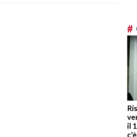
#
Ris
ven
il 
c'