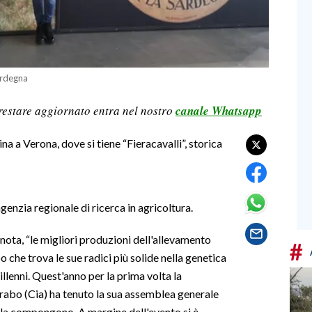
ardegna
restare aggiornato entra nel nostro
canale Whatsapp
na a Verona, dove si tiene “Fieracavalli”, storica
agenzia regionale di ricerca in agricoltura.
nota, “le migliori produzioni dell'allevamento
#
o che trova le sue radici più solide nella genetica
llenni. Quest'anno per la prima volta la
rabo (Cia) ha tenuto la sua assemblea generale
e la compongono. A margine dell'evento si è