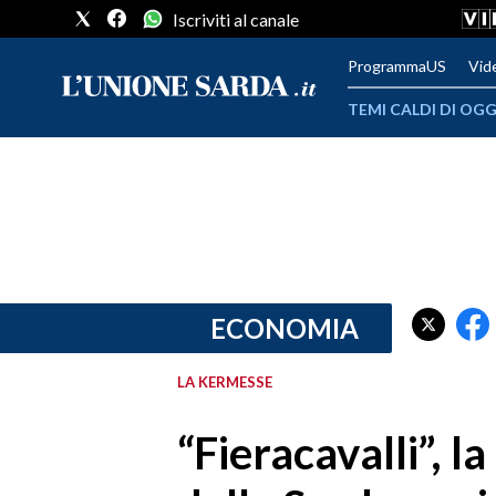
Iscriviti al canale
ProgrammaUS
Vid
TEMI CALDI DI OGG
METEO
COMUNI AL VOTO
VIDEO
FOTO
ECONOMIA
CRONACA SARDEGNA
LA KERMESSE
CAGLIARI
“Fieracavalli”, l
PROVINCIA DI CAGLIARI
SULCIS IGLESIENTE