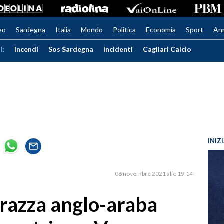
eo
Sardegna
Italia
Mondo
Politica
Economia
Sport
An
I:
Incendi
Sos Sardegna
Incidenti
Cagliari Calcio
INIZ
06 novembre 2021 alle 19:14
a razza anglo-araba