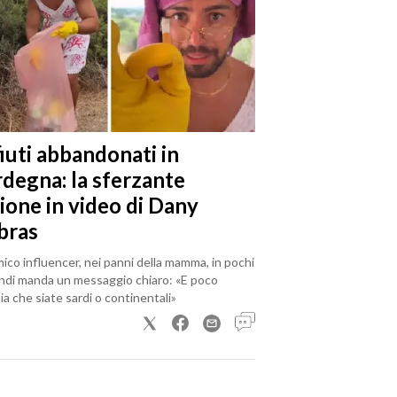
iuti abbandonati in
rdegna: la sferzante
ione in video di Dany
bras
mico influencer, nei panni della mamma, in pochi
ndi manda un messaggio chiaro: «E poco
a che siate sardi o continentali»