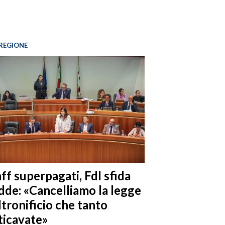
REGIONE
ff superpagati, FdI sfida
dde: «Cancelliamo la legge
ltronificio che tanto
ticavate»