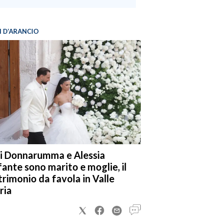
I D’ARANCIO
i Donnarumma e Alessia
fante sono marito e moglie, il
rimonio da favola in Valle
ria