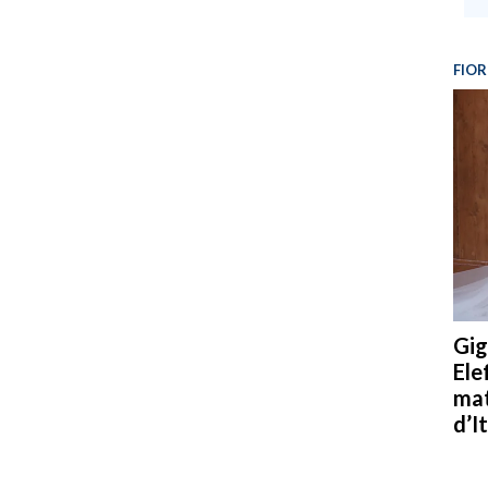
FIOR
Gig
Ele
mat
d’It