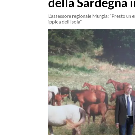
della Sardegna i
MEDIO CAMPIDANO
ORISTANO E PROVINCIA
L'assessore regionale Murgia: “Presto un en
SASSARI E PROVINCIA
ippica dell’Isola”
GALLURA
NUORO E PROVINCIA
OGLIASTRA
AGENDA
CRONACA
ITALIA
MONDO
POLITICA
ECONOMIA
SERVIZI ALLE IMPRESE