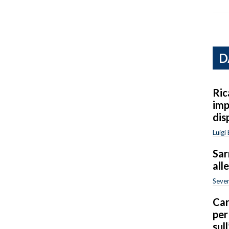
D
Ric
imp
dis
Luigi
Sar
all
Sever
Car
per
sull