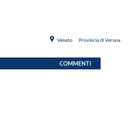
INFO AZIENDE
ABBONATI
ANNUNCI
Veneto
Provincia di Verona
NECROLOGI
PUBBLICITÀ
SPIAGGE
COMMENTI
STORE