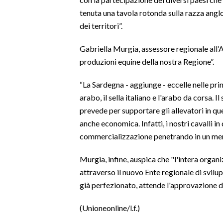
tenuta una tavola rotonda sulla razza anglo
SPETTACOLI
dei territori”.
GOSSIP
Gabriella Murgia, assessore regionale all’A
produzioni equine della nostra Regione”.
SALUTE
“La Sardegna - aggiunge - eccelle nelle pri
SARDEGNA TURISMO
arabo, il sella italiano e l'arabo da corsa. 
prevede per supportare gli allevatori in qu
SARDI NEL MONDO
anche economica. Infatti, i nostri cavalli 
NOTIZIE
commercializzazione penetrando in un merc
EVENTI
Murgia, infine, auspica che "l'intera organizz
attraverso il nuovo Ente regionale di svilupp
#CARAUNIONE
già perfezionato, attende l'approvazione d
3 MINUTI CON
(Unioneonline/l.f.)
INSULARITÀ