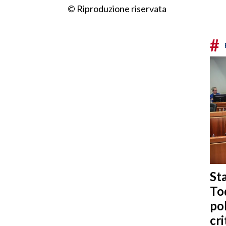
© Riproduzione riservata
#
Sta
To
po
cri