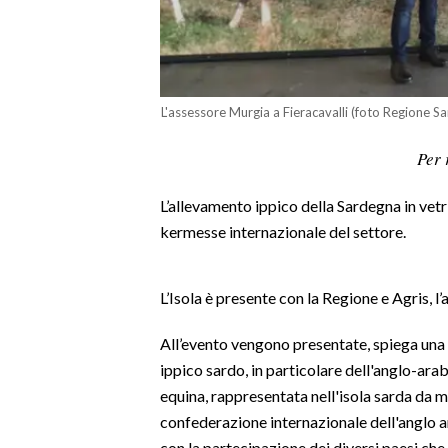
LAVORO
BANDI
SPORT IN SARDEGNA
L'assessore Murgia a Fieracavalli (foto Regione S
SPORT
Per 
RISULTATI E CLASSIFICHE
L’allevamento ippico della Sardegna in vetri
CALCIO
kermesse internazionale del settore.
CALCIO REGIONALE
BASKET
L’Isola è presente con la Regione e Agris, l’
VOLLEY
MOTORI
All’evento vengono presentate, spiega una 
TENNIS
ippico sardo, in particolare dell'anglo-arab
equina, rappresentata nell'isola sarda da mi
ALTRI SPORT
confederazione internazionale dell'anglo a
CULTURA
con la partecipazione dei diversi paesi ch