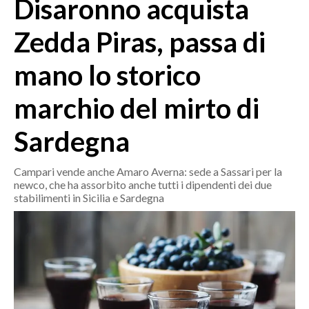
Disaronno acquista
MEDIO CAMPIDANO
ORISTANO E PROVINCIA
Zedda Piras, passa di
SASSARI E PROVINCIA
mano lo storico
GALLURA
NUORO E PROVINCIA
marchio del mirto di
OGLIASTRA
AGENDA
Sardegna
CRONACA
Campari vende anche Amaro Averna: sede a Sassari per la
newco, che ha assorbito anche tutti i dipendenti dei due
ITALIA
stabilimenti in Sicilia e Sardegna
MONDO
POLITICA
ECONOMIA
SERVIZI ALLE IMPRESE