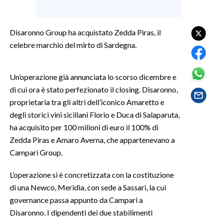
SPETTACOLI
Disaronno Group ha acquistato Zedda Piras, il
celebre marchio del mirto di Sardegna.
GOSSIP
SALUTE
Un’operazione già annunciata lo scorso dicembre e
di cui ora è stato perfezionato il closing. Disaronno,
SARDEGNA TURISMO
proprietaria tra gli altri dell’iconico Amaretto e
degli storici vini siciliani Florio e Duca di Salaparuta,
SARDI NEL MONDO
ha acquisito per 100 milioni di euro il 100% di
NOTIZIE
Zedda Piras e Amaro Averna, che appartenevano a
EVENTI
Campari Group.
#CARAUNIONE
L’operazione si è concretizzata con la costituzione
di una Newco, Meridia, con sede a Sassari, la cui
3 MINUTI CON
governance passa appunto da Campari a
Disaronno. I dipendenti dei due stabilimenti
INSULARITÀ