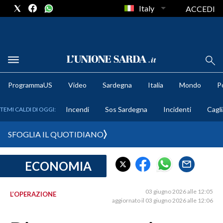
Italy
ACCEDI
METEO
ProgrammaUS
Video
Sardegna
Italia
Mondo
Po
COMUNI AL VOTO
Incendi
Sos Sardegna
Incidenti
Cagli
TEMI CALDI DI OGGI:
VIDEO
SFOGLIA IL QUOTIDIANO
FOTO
ECONOMIA
CRONACA SARDEGNA
CAGLIARI
03 giugno 2026 alle 12:05
L’OPERAZIONE
PROVINCIA DI CAGLIARI
aggiornato il 03 giugno 2026 alle 12:06
SULCIS IGLESIENTE