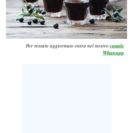
LAVORO
BANDI
SPORT IN SARDEGNA
Per restare aggiornato entra nel nostro
canale
SPORT
Whatsapp
RISULTATI E CLASSIFICHE
CALCIO
CALCIO REGIONALE
BASKET
VOLLEY
MOTORI
TENNIS
ALTRI SPORT
CULTURA