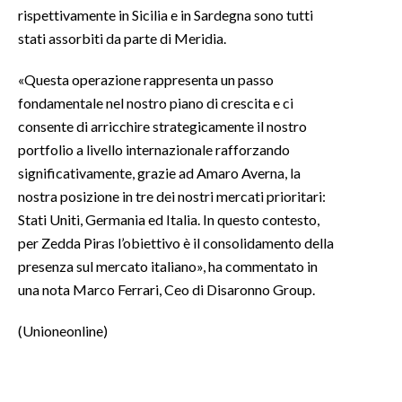
rispettivamente in Sicilia e in Sardegna sono tutti
stati assorbiti da parte di Meridia.
INFO AZIENDE
ABBONATI
«Questa operazione rappresenta un passo
ANNUNCI
fondamentale nel nostro piano di crescita e ci
NECROLOGI
consente di arricchire strategicamente il nostro
portfolio a livello internazionale rafforzando
PUBBLICITÀ
significativamente, grazie ad Amaro Averna, la
SPIAGGE
nostra posizione in tre dei nostri mercati prioritari:
STORE
Stati Uniti, Germania ed Italia. In questo contesto,
per Zedda Piras l’obiettivo è il consolidamento della
presenza sul mercato italiano», ha commentato in
una nota Marco Ferrari, Ceo di Disaronno Group.
(Unioneonline)