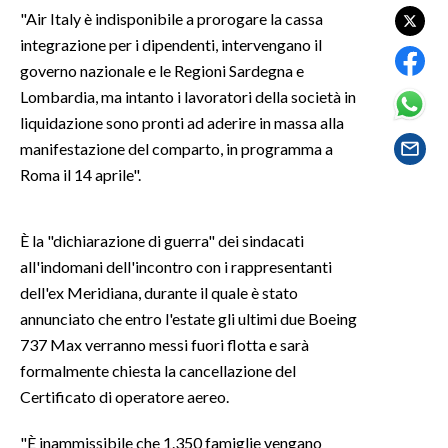
"Air Italy è indisponibile a prorogare la cassa
integrazione per i dipendenti, intervengano il
SPETTACOLI
governo nazionale e le Regioni Sardegna e
GOSSIP
Lombardia, ma intanto i lavoratori della società in
liquidazione sono pronti ad aderire in massa alla
SALUTE
manifestazione del comparto, in programma a
Roma il 14 aprile".
SARDEGNA TURISMO
SARDI NEL MONDO
È la "dichiarazione di guerra" dei sindacati
all'indomani dell'incontro con i rappresentanti
NOTIZIE
dell'ex Meridiana, durante il quale è stato
EVENTI
annunciato che entro l'estate gli ultimi due Boeing
737 Max verranno messi fuori flotta e sarà
#CARAUNIONE
formalmente chiesta la cancellazione del
3 MINUTI CON
Certificato di operatore aereo.
"È inammissibile che 1.350 famiglie vengano
INSULARITÀ