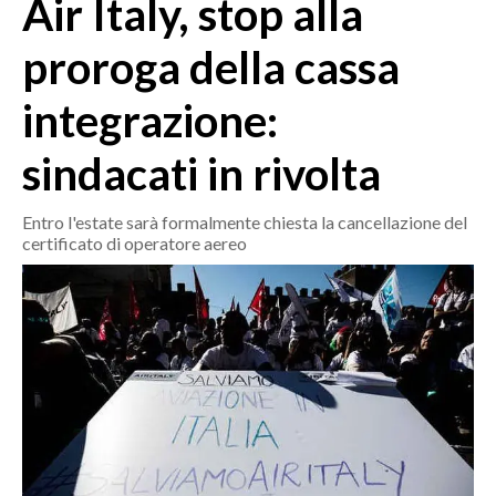
Air Italy, stop alla
MEDIO CAMPIDANO
ORISTANO E PROVINCIA
proroga della cassa
SASSARI E PROVINCIA
integrazione:
GALLURA
NUORO E PROVINCIA
sindacati in rivolta
OGLIASTRA
AGENDA
Entro l'estate sarà formalmente chiesta la cancellazione del
certificato di operatore aereo
CRONACA
ITALIA
MONDO
POLITICA
ECONOMIA
SERVIZI ALLE IMPRESE