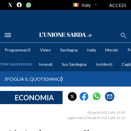
Italy
ACCEDI
METEO
ProgrammaUS
Video
Sardegna
Italia
Mondo
Po
COMUNI AL VOTO
Incendi
Sos Sardegna
Incidenti
Cagli
TEMI CALDI DI OGGI:
VIDEO
SFOGLIA IL QUOTIDIANO
FOTO
ECONOMIA
CRONACA SARDEGNA
CAGLIARI
08 aprile 2021 alle 15:05
PROVINCIA DI CAGLIARI
aggiornato il 08 aprile 2021 alle 15:10
SULCIS IGLESIENTE