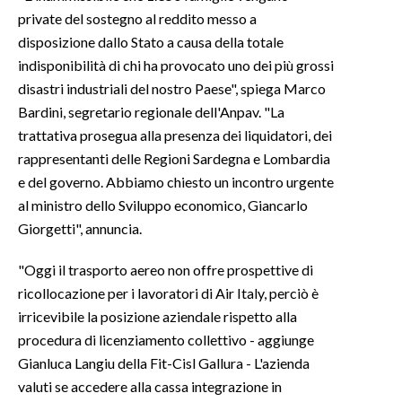
private del sostegno al reddito messo a
INFO AZIENDE
disposizione dallo Stato a causa della totale
indisponibilità di chi ha provocato uno dei più grossi
ABBONATI
disastri industriali del nostro Paese", spiega Marco
ANNUNCI
Bardini, segretario regionale dell'Anpav. "La
NECROLOGI
trattativa prosegua alla presenza dei liquidatori, dei
PUBBLICITÀ
rappresentanti delle Regioni Sardegna e Lombardia
SPIAGGE
e del governo. Abbiamo chiesto un incontro urgente
STORE
al ministro dello Sviluppo economico, Giancarlo
Giorgetti", annuncia.
"Oggi il trasporto aereo non offre prospettive di
ricollocazione per i lavoratori di Air Italy, perciò è
irricevibile la posizione aziendale rispetto alla
procedura di licenziamento collettivo - aggiunge
Gianluca Langiu della Fit-Cisl Gallura - L'azienda
valuti se accedere alla cassa integrazione in