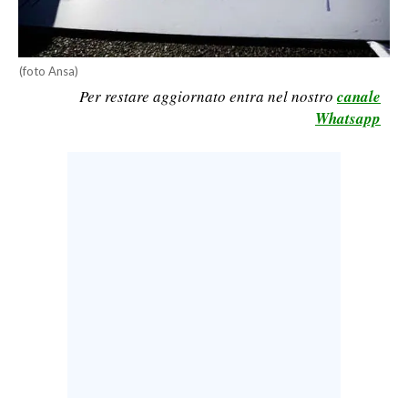
LAVORO
BANDI
(foto Ansa)
Per restare aggiornato entra nel nostro
canale
SPORT IN SARDEGNA
Whatsapp
SPORT
RISULTATI E CLASSIFICHE
CALCIO
CALCIO REGIONALE
BASKET
VOLLEY
MOTORI
TENNIS
ALTRI SPORT
CULTURA