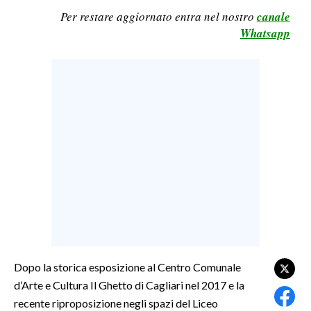
Per restare aggiornato entra nel nostro
canale
LAVORO
Whatsapp
BANDI
SPORT IN SARDEGNA
SPORT
RISULTATI E CLASSIFICHE
CALCIO
CALCIO REGIONALE
BASKET
VOLLEY
MOTORI
TENNIS
Dopo la storica esposizione al Centro Comunale
ALTRI SPORT
d’Arte e Cultura Il Ghetto di Cagliari nel 2017 e la
recente riproposizione negli spazi del Liceo
CULTURA