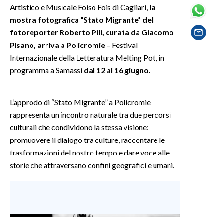
Artistico e Musicale Foiso Fois di Cagliari,
la
mostra fotografica “Stato Migrante” del
SPETTACOLI
fotoreporter Roberto Pili, curata da Giacomo
Pisano, arriva a Policromie
– Festival
GOSSIP
Internazionale della Letteratura Melting Pot, in
SALUTE
programma a Samassi
dal 12 al 16 giugno.
SARDEGNA TURISMO
L’approdo di “Stato Migrante” a Policromie
rappresenta un incontro naturale tra due percorsi
SARDI NEL MONDO
culturali che condividono la stessa visione:
NOTIZIE
promuovere il dialogo tra culture, raccontare le
EVENTI
trasformazioni del nostro tempo e dare voce alle
storie che attraversano confini geografici e umani.
#CARAUNIONE
3 MINUTI CON
INSULARITÀ