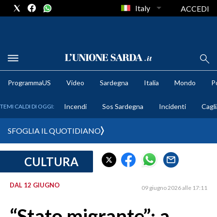
Italy
ACCEDI
METEO
ProgrammaUS
Video
Sardegna
Italia
Mondo
Po
COMUNI AL VOTO
Incendi
Sos Sardegna
Incidenti
Cagli
TEMI CALDI DI OGGI:
VIDEO
SFOGLIA IL QUOTIDIANO
FOTO
CULTURA
CRONACA SARDEGNA
CAGLIARI
DAL 12 GIUGNO
09 giugno 2026 alle 17:11
PROVINCIA DI CAGLIARI
SULCIS IGLESIENTE
“Stato migrante”: a