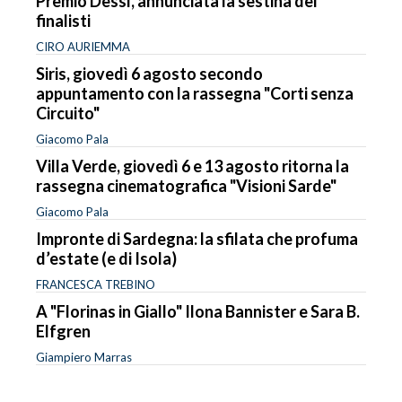
Premio Dessì, annunciata la sestina dei
finalisti
CIRO AURIEMMA
Siris, giovedì 6 agosto secondo
appuntamento con la rassegna "Corti senza
Circuito"
Giacomo Pala
Villa Verde, giovedì 6 e 13 agosto ritorna la
rassegna cinematografica "Visioni Sarde"
Giacomo Pala
Impronte di Sardegna: la sfilata che profuma
d’estate (e di Isola)
FRANCESCA TREBINO
A "Florinas in Giallo" Ilona Bannister e Sara B.
Elfgren
Giampiero Marras