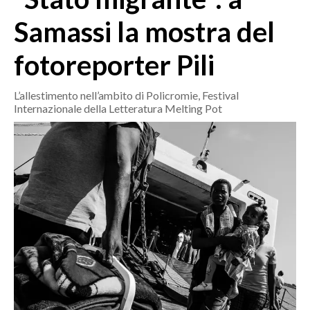
MEDIO CAMPIDANO
Samassi la mostra del
ORISTANO E PROVINCIA
SASSARI E PROVINCIA
fotoreporter Pili
GALLURA
NUORO E PROVINCIA
L’allestimento nell’ambito di Policromie, Festival
Internazionale della Letteratura Melting Pot
OGLIASTRA
AGENDA
CRONACA
ITALIA
MONDO
POLITICA
ECONOMIA
SERVIZI ALLE IMPRESE