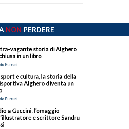
A
NON
PERDERE
xtra-vagante storia di Alghero
chiusa in un libro
io Burruni
 sport e cultura, la storia della
isportiva Alghero diventa un
ro
io Burruni
io a Guccini, l’omaggio
l’illustratore e scrittore Sandru
sì