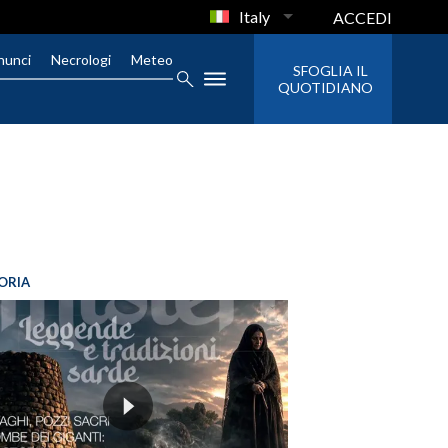
Italy
ACCEDI
nunci
Necrologi
Meteo
SFOGLIA IL
QUOTIDIANO
ORIA