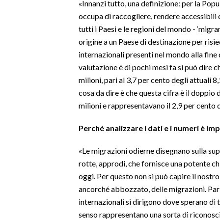
«Innanzi tutto, una definizione: per la Popu
occupa di raccogliere, rendere accessibili e
SPETTACOLI
tutti i Paesi e le regioni del mondo - ‘migr
origine a un Paese di destinazione per risi
GOSSIP
internazionali presenti nel mondo alla fine
valutazione è di pochi mesi fa si può dire c
SALUTE
milioni, pari al 3,7 per cento degli attuali 8
cosa da dire è che questa cifra è il doppio
SARDEGNA TURISMO
milioni e rappresentavano il 2,9 per cento d
SARDI NEL MONDO
Perché analizzare i dati e i numeri è 
NOTIZIE
EVENTI
«Le migrazioni odierne disegnano sulla supe
rotte, approdi, che fornisce una potente c
#CARAUNIONE
oggi. Per questo non si può capire il nost
ancorché abbozzato, delle migrazioni. Parl
3 MINUTI CON
internazionali si dirigono dove sperano di t
senso rappresentano una sorta di riconoscim
INSULARITÀ