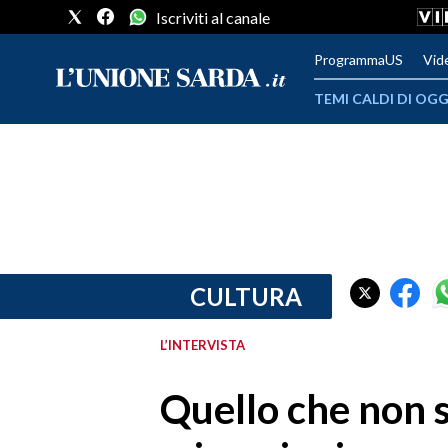
Iscriviti al canale
ProgrammaUS
Vid
TEMI CALDI DI OGG
METEO
COMUNI AL VOTO
VIDEO
FOTO
CULTURA
CRONACA SARDEGNA
L’INTERVISTA
CAGLIARI
Quello che non 
PROVINCIA DI CAGLIARI
SULCIS IGLESIENTE