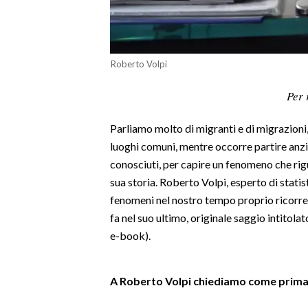
LAVORO
BANDI
Roberto Volpi
SPORT IN SARDEGNA
Per 
SPORT
Parliamo molto di migranti e di migrazioni,
RISULTATI E CLASSIFICHE
luoghi comuni, mentre occorre partire anzi
CALCIO
conosciuti, per capire un fenomeno che rigua
CALCIO REGIONALE
sua storia. Roberto Volpi, esperto di stati
BASKET
fenomeni nel nostro tempo proprio ricorren
VOLLEY
fa nel suo ultimo, originale saggio intitol
MOTORI
e-book).
TENNIS
ALTRI SPORT
A Roberto Volpi chiediamo come prima 
CULTURA