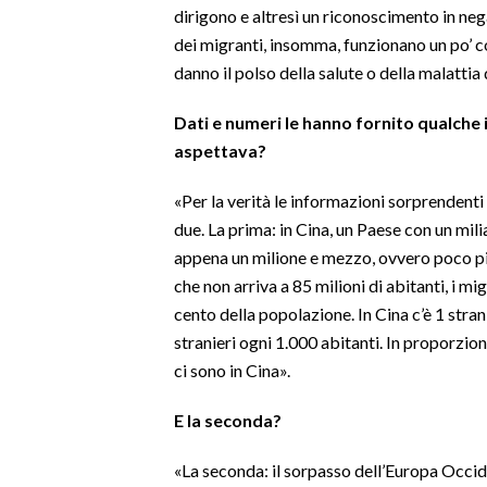
dirigono e altresì un riconoscimento in neg
dei migranti, insomma, funzionano un po’ co
INFO AZIENDE
danno il polso della salute o della malattia
ABBONATI
ANNUNCI
Dati e numeri le hanno fornito qualche
NECROLOGI
aspettava?
PUBBLICITÀ
«Per la verità le informazioni sorprendenti
SPIAGGE
due. La prima: in Cina, un Paese con un mili
STORE
appena un milione e mezzo, ovvero poco più
che non arriva a 85 milioni di abitanti, i m
cento della popolazione. In Cina c’è 1 stra
stranieri ogni 1.000 abitanti. In proporzion
ci sono in Cina».
E la seconda?
«La seconda: il sorpasso dell’Europa Occid