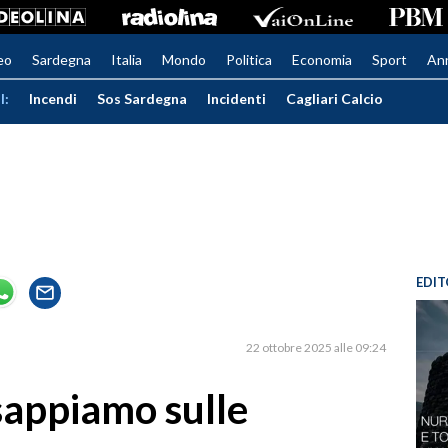
eo
Sardegna
Italia
Mondo
Politica
Economia
Sport
An
I:
Incendi
Sos Sardegna
Incidenti
Cagliari Calcio
EDIT
22 ottobre 2025 alle 09:24
sappiamo sulle