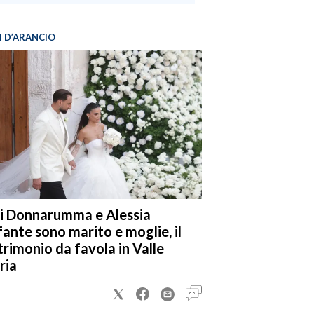
I D’ARANCIO
i Donnarumma e Alessia
fante sono marito e moglie, il
rimonio da favola in Valle
ria