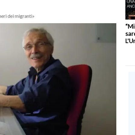
meri dei migranti»
“Mi
sar
L'U