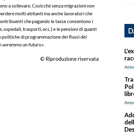
cono a sollevare. Cosicché senza migrazioni non
perdere molti abitanti ma anche lavoratori che
contribuenti che pagando le tasse consentono i
e, ospedali, trasporti, ecc.) e le pensioni di quanti
D
 politiche di programmazione dei flussi dei
non avremmo un futuro».
L'e
rac
© Riproduzione riservata
Anton
Tra
Pol
lib
Anton
Add
del
Des