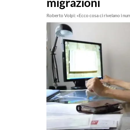
migrazioni
MEDIO CAMPIDANO
ORISTANO E PROVINCIA
Roberto Volpi: «Ecco cosa ci rivelano i nu
SASSARI E PROVINCIA
GALLURA
NUORO E PROVINCIA
OGLIASTRA
AGENDA
CRONACA
ITALIA
MONDO
POLITICA
ECONOMIA
SERVIZI ALLE IMPRESE