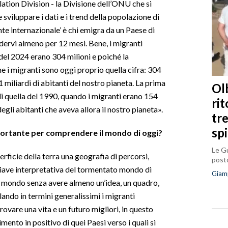
lation Division - la Divisione dell’ONU che si
 sviluppare i dati e i trend della popolazione di
ante internazionale’ è chi emigra da un Paese di
edervi almeno per 12 mesi. Bene, i migranti
 del 2024 erano 304 milioni e poiché la
he i migranti sono oggi proprio quella cifra: 304
,1 miliardi di abitanti del nostro pianeta. La prima
Olb
 di quella del 1990, quando i migranti erano 154
ri
egli abitanti che aveva allora il nostro pianeta».
tr
sp
importante per comprendere il mondo di oggi?
Le Gu
rficie della terra una geografia di percorsi,
posto
hiave interpretativa del tormentato mondo di
Giam
ro mondo senza avere almeno un’idea, un quadro,
ando in termini generalissimi i migranti
rovare una vita e un futuro migliori, in questo
ento in positivo di quei Paesi verso i quali si