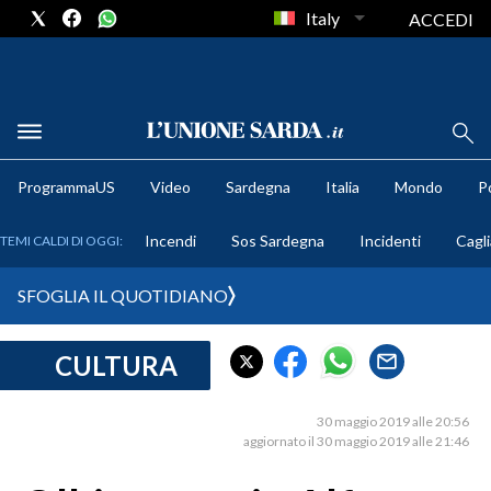
Italy
ACCEDI
METEO
ProgrammaUS
Video
Sardegna
Italia
Mondo
Po
COMUNI AL VOTO
Incendi
Sos Sardegna
Incidenti
Cagli
TEMI CALDI DI OGGI:
VIDEO
SFOGLIA IL QUOTIDIANO
FOTO
CULTURA
CRONACA SARDEGNA
CAGLIARI
30 maggio 2019 alle 20:56
PROVINCIA DI CAGLIARI
aggiornato il 30 maggio 2019 alle 21:46
SULCIS IGLESIENTE