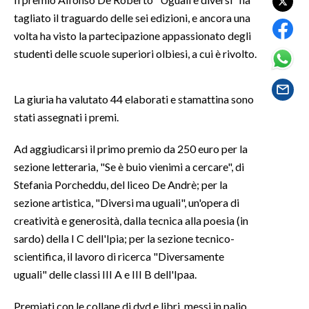
tagliato il traguardo delle sei edizioni, e ancora una
SPETTACOLI
volta ha visto la partecipazione appassionato degli
studenti delle scuole superiori olbiesi, a cui è rivolto.
GOSSIP
SALUTE
La giuria ha valutato 44 elaborati e stamattina sono
stati assegnati i premi.
SARDEGNA TURISMO
Ad aggiudicarsi il primo premio da 250 euro per la
SARDI NEL MONDO
sezione letteraria, "Se è buio vienimi a cercare", di
Stefania Porcheddu, del liceo De Andrè; per la
NOTIZIE
sezione artistica, "Diversi ma uguali", un'opera di
EVENTI
creatività e generosità, dalla tecnica alla poesia (in
sardo) della I C dell'Ipia; per la sezione tecnico-
#CARAUNIONE
scientifica, il lavoro di ricerca "Diversamente
3 MINUTI CON
uguali" delle classi III A e III B dell'Ipaa.
INSULARITÀ
Premiati con le collane di dvd e libri, messi in palio