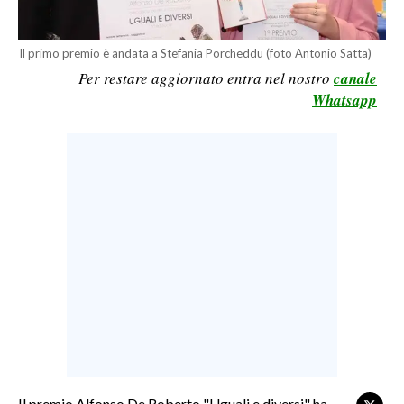
LAVORO
BANDI
Il primo premio è andata a Stefania Porcheddu (foto Antonio Satta)
Per restare aggiornato entra nel nostro
canale
SPORT IN SARDEGNA
Whatsapp
SPORT
RISULTATI E CLASSIFICHE
CALCIO
CALCIO REGIONALE
BASKET
VOLLEY
MOTORI
TENNIS
ALTRI SPORT
CULTURA
Il premio Alfonso De Roberto "Uguali e diversi" ha