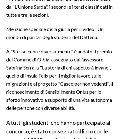
da "L'Unione Sarda", i secondi e i terzi classificati in
INFO AZIENDE
tutte e tre le sezioni.
ABBONATI
Menzione speciale della giuria per il video "Un
ANNUNCI
mondo di parità" degli studenti del Deffenu.
NECROLOGI
A "Stesso cuore diversa-mente" è andato il premio
PUBBLICITÀ
del Comune di Olbia, assegnato dall'assessore
SPIAGGE
Sabrina Serra, a "La storia di chi aspetterà invano",
STORE
quello di Insula Felix per il miglior lavoro sulle
migrazioni e al progetto "Casco per non vedenti", il
riconoscimento di Sensibilmente Onlus per lo
sforzo innovativo a supporto di una vita autonoma
delle persone con diverse abilità.
A tutti gli studenti che hanno partecipato al
concorso, è stato consegnato il libro con le