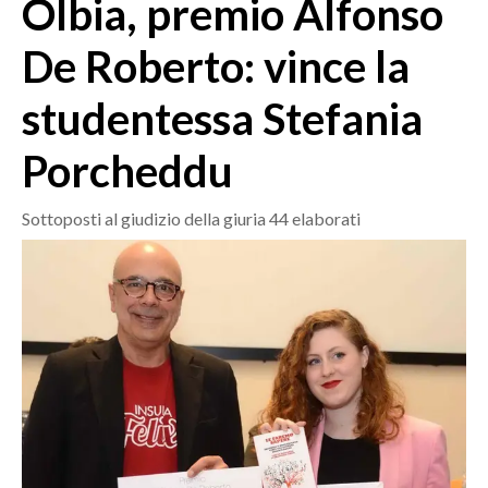
Olbia, premio Alfonso
MEDIO CAMPIDANO
ORISTANO E PROVINCIA
De Roberto: vince la
SASSARI E PROVINCIA
studentessa Stefania
GALLURA
NUORO E PROVINCIA
Porcheddu
OGLIASTRA
AGENDA
Sottoposti al giudizio della giuria 44 elaborati
CRONACA
ITALIA
MONDO
POLITICA
ECONOMIA
SERVIZI ALLE IMPRESE