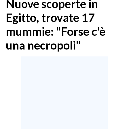
Nuove scoperte in
MEDIO CAMPIDANO
ORISTANO E PROVINCIA
Egitto, trovate 17
SASSARI E PROVINCIA
mummie: "Forse c'è
GALLURA
NUORO E PROVINCIA
una necropoli"
OGLIASTRA
AGENDA
CRONACA
ITALIA
MONDO
POLITICA
ECONOMIA
SERVIZI ALLE IMPRESE