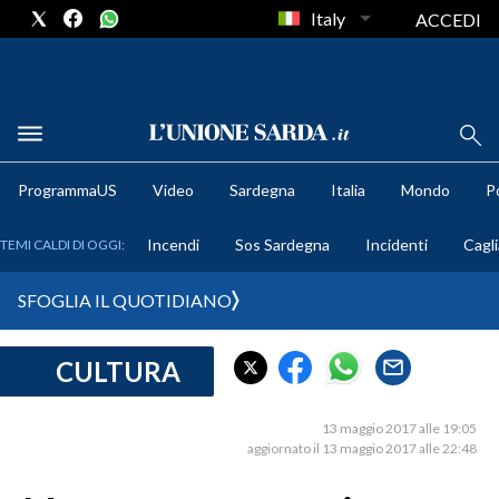
Italy
ACCEDI
METEO
ProgrammaUS
Video
Sardegna
Italia
Mondo
Po
COMUNI AL VOTO
Incendi
Sos Sardegna
Incidenti
Cagli
TEMI CALDI DI OGGI:
VIDEO
SFOGLIA IL QUOTIDIANO
FOTO
CULTURA
CRONACA SARDEGNA
CAGLIARI
13 maggio 2017 alle 19:05
PROVINCIA DI CAGLIARI
aggiornato il 13 maggio 2017 alle 22:48
SULCIS IGLESIENTE