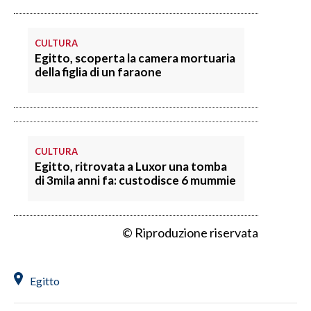
SPETTACOLI
CULTURA
Egitto, scoperta la camera mortuaria
GOSSIP
della figlia di un faraone
SALUTE
SARDEGNA TURISMO
CULTURA
SARDI NEL MONDO
Egitto, ritrovata a Luxor una tomba
di 3mila anni fa: custodisce 6 mummie
NOTIZIE
EVENTI
© Riproduzione riservata
#CARAUNIONE
3 MINUTI CON
Egitto
INSULARITÀ