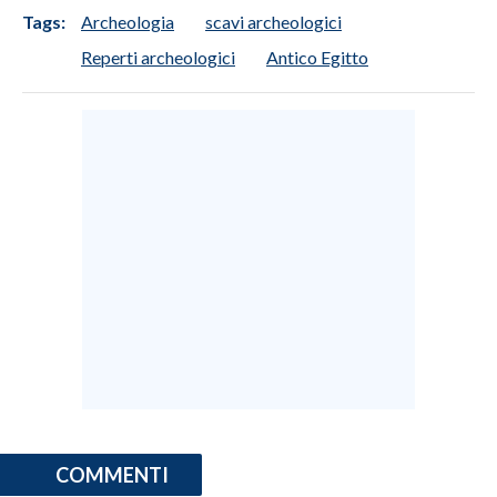
Tags:
Archeologia
scavi archeologici
INFO AZIENDE
Reperti archeologici
Antico Egitto
ABBONATI
ANNUNCI
NECROLOGI
PUBBLICITÀ
SPIAGGE
STORE
COMMENTI