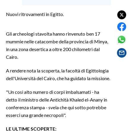
LAVORO
Nuovi ritrovamenti in Egitto.
BANDI
SPORT IN SARDEGNA
Gli archeologi stavolta hanno rinvenuto ben 17
mummie nelle catacombe della provincia di Minya,
SPORT
in una zona desertica a oltre 200 chilometri dal
RISULTATI E CLASSIFICHE
Cairo.
CALCIO
A rendere nota la scoperta, la facoltà di Egittologia
CALCIO REGIONALE
dell'Università del Cairo, che ha guidato la missione.
BASKET
VOLLEY
"Un così alto numero di corpi imbalsamati - ha
detto il ministro delle Antichità Khaled el-Anany in
MOTORI
conferenza stampa - svela che qui sotto potrebbe
TENNIS
esserci una grande necropoli".
ALTRI SPORT
LE ULTIME SCOPERTE:
CULTURA