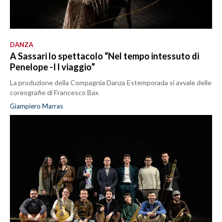
DANZA
A Sassari lo spettacolo “Nel tempo intessuto di
Penelope -I l viaggio”
La produzione della Compagnia Danza Estemporada si avvale delle
coreografie di Francesco Bax
Giampiero Marras