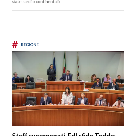
siate sardi o continentali»
#
REGIONE
Staff superpagati, FdI sfida Todde: