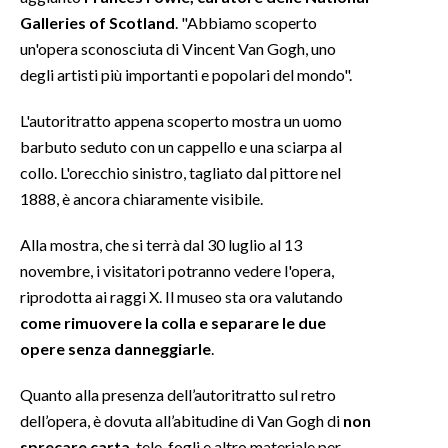
Galleries of Scotland
. "Abbiamo scoperto
INFO AZIENDE
un'opera sconosciuta di Vincent Van Gogh, uno
degli artisti più importanti e popolari del mondo".
ABBONATI
ANNUNCI
L'autoritratto appena scoperto mostra un uomo
NECROLOGI
barbuto seduto con un cappello e una sciarpa al
PUBBLICITÀ
collo. L'orecchio sinistro, tagliato dal pittore nel
SPIAGGE
1888, è ancora chiaramente visibile.
STORE
Alla mostra, che si terrà dal 30 luglio al 13
novembre, i visitatori potranno vedere l'opera,
riprodotta ai raggi X. Il museo sta ora valutando
come rimuovere la colla e separare le due
opere senza danneggiarle
.
Quanto alla presenza dell’autoritratto sul retro
dell’opera, è dovuta all’abitudine di Van Gogh di
non
sprecare carta
, tele, fogli e altro materiale per