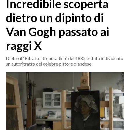
Incredibile scoperta
MEDIO CAMPIDANO
ORISTANO E PROVINCIA
dietro un dipinto di
SASSARI E PROVINCIA
Van Gogh passato ai
GALLURA
NUORO E PROVINCIA
raggi X
OGLIASTRA
AGENDA
Dietro il “Ritratto di contadina” del 1885 è stato individuato
un autoritratto del celebre pittore olandese
CRONACA
ITALIA
MONDO
POLITICA
ECONOMIA
SERVIZI ALLE IMPRESE