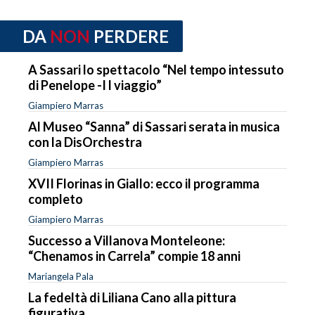
DA
NON
PERDERE
A Sassari lo spettacolo “Nel tempo intessuto
di Penelope -I l viaggio”
Giampiero Marras
Al Museo “Sanna” di Sassari serata in musica
con la DisOrchestra
Giampiero Marras
XVII Florinas in Giallo: ecco il programma
completo
Giampiero Marras
Successo a Villanova Monteleone:
“Chenamos in Carrela” compie 18 anni
Mariangela Pala
La fedeltà di Liliana Cano alla pittura
figurativa