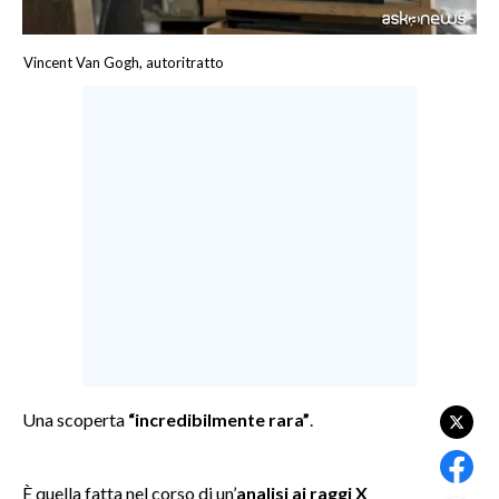
LAVORO
Vincent Van Gogh, autoritratto
BANDI
SPORT IN SARDEGNA
SPORT
RISULTATI E CLASSIFICHE
CALCIO
CALCIO REGIONALE
BASKET
VOLLEY
MOTORI
TENNIS
Una scoperta
“incredibilmente rara”
.
ALTRI SPORT
È quella fatta nel corso di un’
analisi ai raggi X
CULTURA