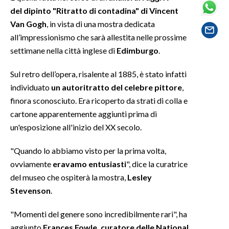
del dipinto "Ritratto di contadina" di Vincent
SPETTACOLI
Van Gogh
, in vista di una mostra dedicata
all’impressionismo che sarà allestita nelle prossime
GOSSIP
settimane nella città inglese di
Edimburgo
.
SALUTE
Sul retro dell’opera, risalente al 1885, è stato infatti
individuato
un autoritratto del celebre pittore
,
SARDEGNA TURISMO
finora sconosciuto. Era ricoperto da strati di colla e
cartone apparentemente aggiunti prima di
SARDI NEL MONDO
un'esposizione all'inizio del XX secolo.
NOTIZIE
"Quando lo abbiamo visto per la prima volta,
EVENTI
ovviamente
eravamo entusiasti
", dice la curatrice
del museo che ospiterà la mostra,
Lesley
#CARAUNIONE
Stevenson
.
3 MINUTI CON
"Momenti del genere sono incredibilmente rari", ha
INSULARITÀ
aggiunto
Frances Fowle, curatore delle National