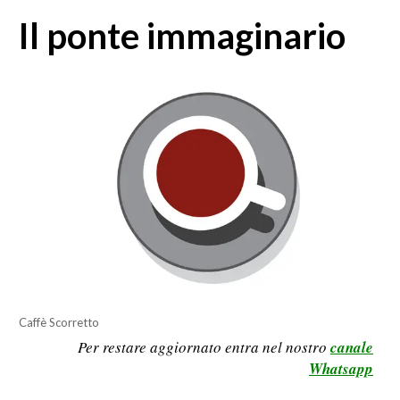
MEDIO CAMPIDANO
Il ponte immaginario
ORISTANO E PROVINCIA
SASSARI E PROVINCIA
GALLURA
NUORO E PROVINCIA
OGLIASTRA
AGENDA
CRONACA
ITALIA
MONDO
POLITICA
Caffè Scorretto
Per restare aggiornato entra nel nostro
canale
ECONOMIA
Whatsapp
SERVIZI ALLE IMPRESE