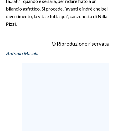
fa..rà!!” , quando e se sarà, per ridare fiato a un
bilancio asfittico. Si procede, “avanti e indrè che bel
INFO AZIENDE
divertimento, la vita è tutta qui”, canzonetta di Nilla
ABBONATI
Pizzi.
ANNUNCI
NECROLOGI
© Riproduzione riservata
PUBBLICITÀ
Antonio Masala
SPIAGGE
STORE