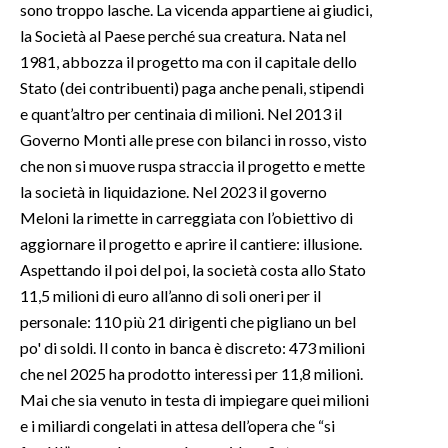
sono troppo lasche. La vicenda appartiene ai giudici,
la Società al Paese perché sua creatura. Nata nel
SPETTACOLI
1981, abbozza il progetto ma con il capitale dello
Stato (dei contribuenti) paga anche penali, stipendi
GOSSIP
e quant’altro per centinaia di milioni. Nel 2013 il
Governo Monti alle prese con bilanci in rosso, visto
SALUTE
che non si muove ruspa straccia il progetto e mette
SARDEGNA TURISMO
la società in liquidazione. Nel 2023 il governo
Meloni la rimette in carreggiata con l’obiettivo di
SARDI NEL MONDO
aggiornare il progetto e aprire il cantiere: illusione.
NOTIZIE
Aspettando il poi del poi, la società costa allo Stato
11,5 milioni di euro all’anno di soli oneri per il
EVENTI
personale: 110 più 21 dirigenti che pigliano un bel
#CARAUNIONE
po' di soldi. Il conto in banca è discreto: 473 milioni
che nel 2025 ha prodotto interessi per 11,8 milioni.
3 MINUTI CON
Mai che sia venuto in testa di impiegare quei milioni
e i miliardi congelati in attesa dell’opera che “si
INSULARITÀ