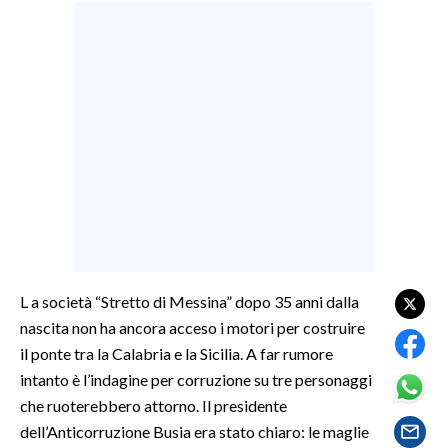
LAVORO
BANDI
SPORT IN SARDEGNA
SPORT
RISULTATI E CLASSIFICHE
CALCIO
CALCIO REGIONALE
BASKET
L a società “Stretto di Messina” dopo 35 anni dalla
VOLLEY
nascita non ha ancora acceso i motori per costruire
MOTORI
il ponte tra la Calabria e la Sicilia. A far rumore
TENNIS
intanto è l’indagine per corruzione su tre personaggi
ALTRI SPORT
che ruoterebbero attorno. Il presidente
dell’Anticorruzione Busia era stato chiaro: le maglie
CULTURA