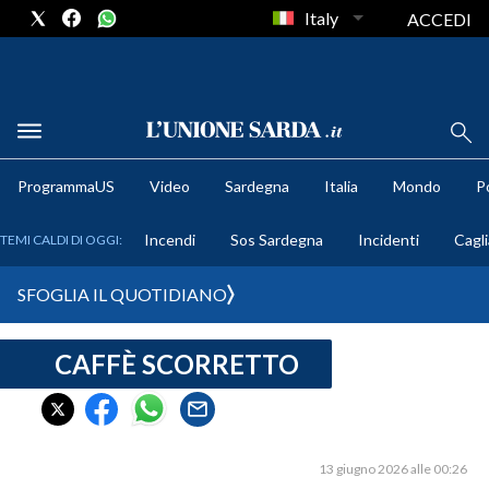
Italy
ACCEDI
METEO
ProgrammaUS
Video
Sardegna
Italia
Mondo
Po
COMUNI AL VOTO
Incendi
Sos Sardegna
Incidenti
Cagli
TEMI CALDI DI OGGI:
VIDEO
SFOGLIA IL QUOTIDIANO
FOTO
CAFFÈ SCORRETTO
CRONACA SARDEGNA
CAGLIARI
PROVINCIA DI CAGLIARI
SULCIS IGLESIENTE
13 giugno 2026 alle 00:26