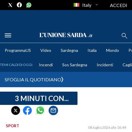
Italy
ACCEDI
METEO
ProgrammaUS
Video
Sardegna
Italia
Mondo
Po
COMUNI AL VOTO
Incendi
Sos Sardegna
Incidenti
Cagli
TEMI CALDI DI OGGI:
VIDEO
SFOGLIA IL QUOTIDIANO
FOTO
3 MINUTI CON...
CRONACA SARDEGNA
CAGLIARI
PROVINCIA DI CAGLIARI
SULCIS IGLESIENTE
SPORT
08 luglio 2026 alle 18:49