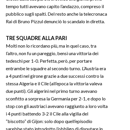
tempo tutti avevano capito l’andazzo, compreso il
pubblico sugli spalti. Del resto anche la telecronaca
Rai di Bruno Pizzul denunciò lo scandalo in diretta.
TRE SQUADRE ALLA PARI
Molti non lo ricordano più, ma in quel caso, tra
l’altro, non fu un pareggio, bensì una vittoria dei
tedeschi per 1-0. Perfetta, però, per portare
entrambe le squadre al secondo turno. L’Austria era
a 4 punti nel girone grazie a due successi contro la
stessa Algeria e il Cile (all’epoca la vittoria valeva
due punti). Gli algerini nel primo turno avevano
sconfitto a sorpresa la Germania per 2-1, e dopo lo
stop con gli austriaci avevano raggiunto a loro volta
i 4 punti battendo 3-2 il Cile alla vigilia del
“biscotto” di Gijon: solo dopo quell’episodio
sarebbe stato introdotto l’obbligo di disputare in