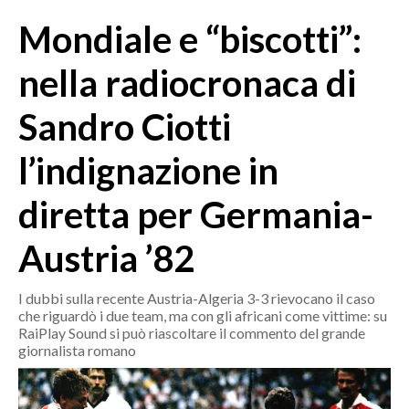
MEDIO CAMPIDANO
Mondiale e “biscotti”:
ORISTANO E PROVINCIA
SASSARI E PROVINCIA
nella radiocronaca di
GALLURA
Sandro Ciotti
NUORO E PROVINCIA
OGLIASTRA
l’indignazione in
AGENDA
diretta per Germania-
CRONACA
Austria ’82
ITALIA
MONDO
I dubbi sulla recente Austria-Algeria 3-3 rievocano il caso
che riguardò i due team, ma con gli africani come vittime: su
POLITICA
RaiPlay Sound si può riascoltare il commento del grande
giornalista romano
ECONOMIA
SERVIZI ALLE IMPRESE