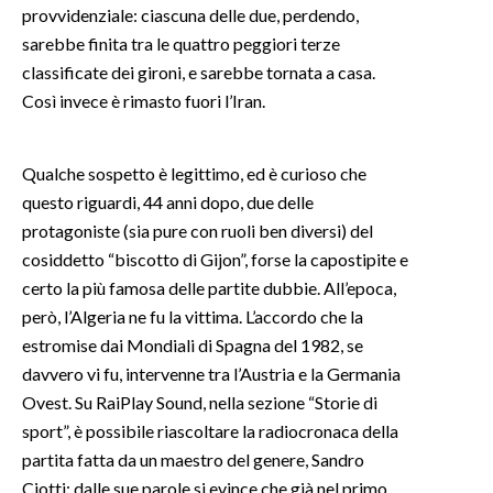
provvidenziale: ciascuna delle due, perdendo,
sarebbe finita tra le quattro peggiori terze
INFO AZIENDE
classificate dei gironi, e sarebbe tornata a casa.
ABBONATI
Così invece è rimasto fuori l’Iran.
ANNUNCI
NECROLOGI
Qualche sospetto è legittimo, ed è curioso che
PUBBLICITÀ
questo riguardi, 44 anni dopo, due delle
SPIAGGE
protagoniste (sia pure con ruoli ben diversi) del
STORE
cosiddetto “biscotto di Gijon”, forse la capostipite e
certo la più famosa delle partite dubbie. All’epoca,
però, l’Algeria ne fu la vittima. L’accordo che la
estromise dai Mondiali di Spagna del 1982, se
davvero vi fu, intervenne tra l’Austria e la Germania
Ovest. Su RaiPlay Sound, nella sezione “Storie di
sport”, è possibile riascoltare la radiocronaca della
partita fatta da un maestro del genere, Sandro
Ciotti: dalle sue parole si evince che già nel primo