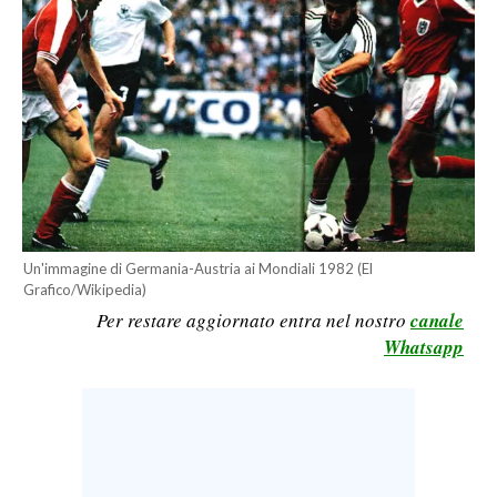
LAVORO
BANDI
SPORT IN SARDEGNA
SPORT
RISULTATI E CLASSIFICHE
CALCIO
Un'immagine di Germania-Austria ai Mondiali 1982 (El
CALCIO REGIONALE
Grafico/Wikipedia)
BASKET
Per restare aggiornato entra nel nostro
canale
VOLLEY
Whatsapp
MOTORI
TENNIS
ALTRI SPORT
CULTURA