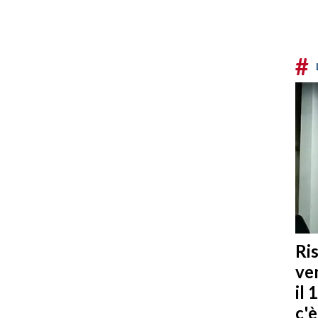
#
Ris
ven
il 
c'