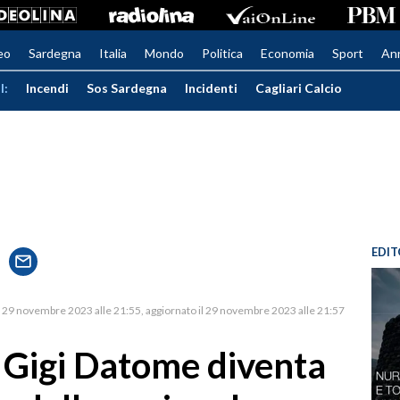
eo
Sardegna
Italia
Mondo
Politica
Economia
Sport
An
I:
Incendi
Sos Sardegna
Incidenti
Cagliari Calcio
EDIT
29 novembre 2023 alle 21:55
aggiornato il 29 novembre 2023 alle 21:57
e Gigi Datome diventa