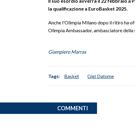
Il suo esordio avverrà il 22 febbraio a 
la qualificazione a EuroBasket 2025.
SPETTACOLI
Anche l'Olimpia Milano dopo il ritiro ha o
GOSSIP
Olimpia Ambassador, ambasciatore della soc
SALUTE
Giampiero Marras
SARDEGNA TURISMO
SARDI NEL MONDO
Tags:
Basket
Gigi Datome
NOTIZIE
EVENTI
#CARAUNIONE
COMMENTI
3 MINUTI CON
INSULARITÀ