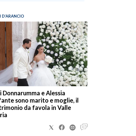
I D’ARANCIO
i Donnarumma e Alessia
fante sono marito e moglie, il
rimonio da favola in Valle
ria