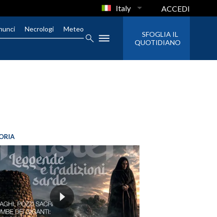
Italy
ACCEDI
nunci
Necrologi
Meteo
SFOGLIA IL
QUOTIDIANO
ORIA