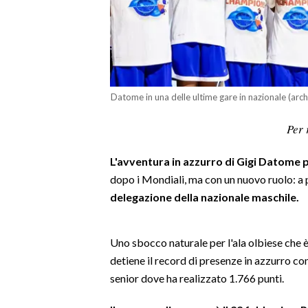
LAVORO
BANDI
SPORT IN SARDEGNA
Datome in una delle ultime gare in nazionale (arch
SPORT
Per 
RISULTATI E CLASSIFICHE
CALCIO
L'avventura in azzurro di Gigi Datome
CALCIO REGIONALE
dopo i Mondiali, ma con un nuovo ruolo: a 
BASKET
delegazione della nazionale maschile.
VOLLEY
MOTORI
Uno sbocco naturale per l'ala olbiese che è
TENNIS
detiene il record di presenze in azzurro co
ALTRI SPORT
senior dove ha realizzato 1.766 punti.
CULTURA