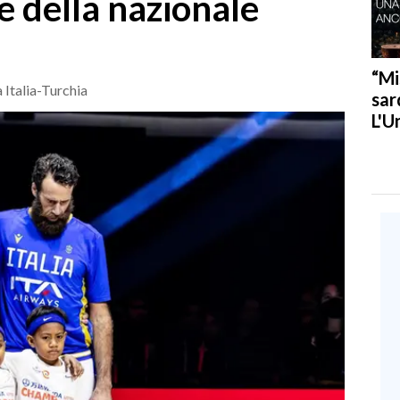
e della nazionale
“Mi
a Italia-Turchia
sar
L'U