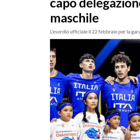
capo delegazion
MEDIO CAMPIDANO
ORISTANO E PROVINCIA
maschile
SASSARI E PROVINCIA
GALLURA
L'esordio ufficiale il 22 febbraio per la gar
NUORO E PROVINCIA
OGLIASTRA
AGENDA
CRONACA
ITALIA
MONDO
POLITICA
ECONOMIA
SERVIZI ALLE IMPRESE