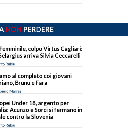
A
NON
PERDERE
Femminile, colpo Virtus Cagliari:
Selargius arriva Silvia Ceccarelli
rto Rubiu
amo al completo coi giovani
riano, Brunu e Fara
piero Marras
opei Under 18, argento per
talia: Acunzo e Sorci si fermano in
ale contro la Slovenia
rto Rubiu