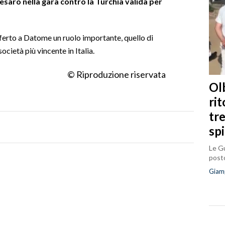
Pesaro nella gara contro la Turchia valida per
fferto a Datome un ruolo importante, quello di
ietà più vincente in Italia.
© Riproduzione riservata
Olb
ri
tr
sp
Le Gu
posto
Giam