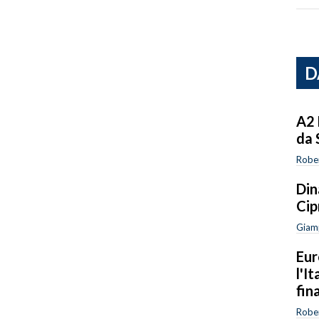
D
A2 
da 
Robe
Din
Cip
Giam
Eur
l'I
fin
Robe