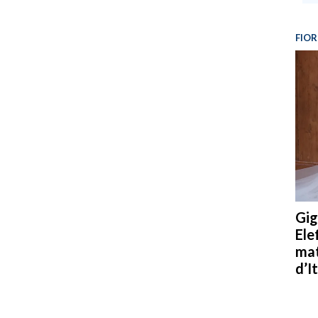
FIOR
Gig
Ele
mat
d’It