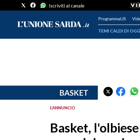
Iscriviti al canale
ProgrammaUS
Vid
TEMI CALDI DI OGG
METEO
COMUNI AL VOTO
VIDEO
FOTO
BASKET
CRONACA SARDEGNA
L’ANNUNCIO
CAGLIARI
Basket, l'olbies
PROVINCIA DI CAGLIARI
SULCIS IGLESIENTE