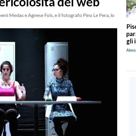
pericolosità del web
oemi Medas e Agnese Fois, e il fotografo Pino Le Pera, lo
Pis
par
gli
Ales