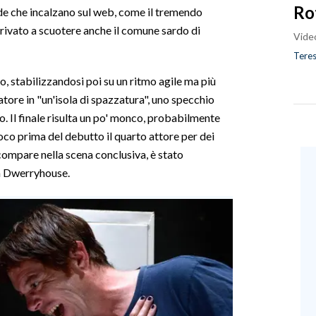
Ro
de che incalzano sul web, come il tremendo
rivato a scuotere anche il comune sardo di
Vide
Teres
, stabilizzandosi poi su un ritmo agile ma più
atore in "un'isola di spazzatura", uno specchio
 Il finale risulta un po' monco, probabilmente
oco prima del debutto il quarto attore per dei
 compare nella scena conclusiva, è stato
da Dwerryhouse.