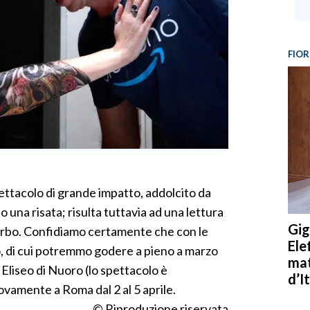
FIOR
ttacolo di grande impatto, addolcito da
una risata; risulta tuttavia ad una lettura
Gig
rbo. Confidiamo certamente che con le
Ele
ro, di cui potremmo godere a pieno a marzo
mat
 Eliseo di Nuoro (lo spettacolo è
d’It
vamente a Roma dal 2 al 5 aprile.
© Riproduzione riservata