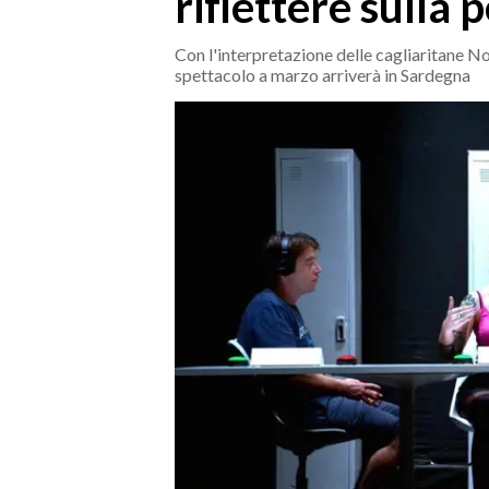
riflettere sulla 
MEDIO CAMPIDANO
ORISTANO E PROVINCIA
Con l'interpretazione delle cagliaritane N
spettacolo a marzo arriverà in Sardegna
SASSARI E PROVINCIA
GALLURA
NUORO E PROVINCIA
OGLIASTRA
AGENDA
CRONACA
ITALIA
MONDO
POLITICA
ECONOMIA
SERVIZI ALLE IMPRESE