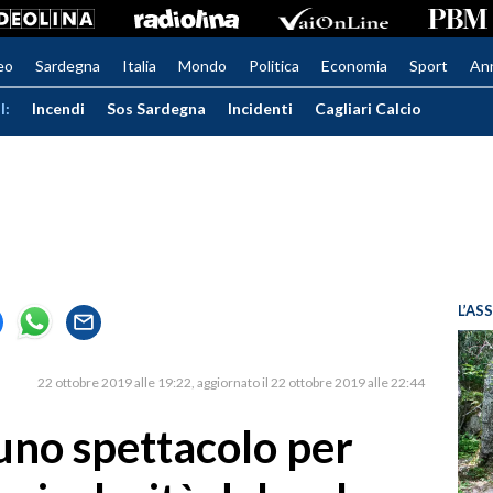
eo
Sardegna
Italia
Mondo
Politica
Economia
Sport
An
I:
Incendi
Sos Sardegna
Incidenti
Cagliari Calcio
L’AS
22 ottobre 2019 alle 19:22
aggiornato il 22 ottobre 2019 alle 22:44
uno spettacolo per