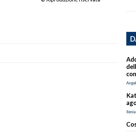
D
Add
del
con
Angel
Kat
ago
Ileni
Cos