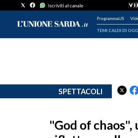
Iscriviti al canale
ProgrammaUS
Vid
TEMI CALDI DI OGG
METEO
COMUNI AL VOTO
VIDEO
FOTO
SPETTACOLI
CRONACA SARDEGNA
CAGLIARI
"God of chaos", 
PROVINCIA DI CAGLIARI
SULCIS IGLESIENTE