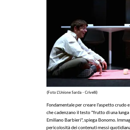
INFO AZIENDE
ABBONATI
ANNUNCI
NECROLOGI
PUBBLICITÀ
SPIAGGE
STORE
(Foto L'Unione Sarda - Crivelli)
Fondamentale per creare l'aspetto crudo e 
che cadenzano il testo "frutto di una lunga
Emiliano Barbieri", spiega Bonomo. Immagin
pericolosità dei contenuti messi quotidiana