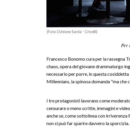
LAVORO
BANDI
SPORT IN SARDEGNA
(Foto L'Unione Sarda - Crivelli)
Per 
SPORT
RISULTATI E CLASSIFICHE
Francesco Bonomo cura per la rassegna Tren
CALCIO
chaos, opera del giovane drammaturgo ingle
CALCIO REGIONALE
necessario per porre, in questa cosiddetta 
BASKET
Millennians, la spinosa domanda "ma che co
VOLLEY
MOTORI
I tre protagonisti lavorano come moderato
TENNIS
censurare o meno scritte, immagini e video
ALTRI SPORT
anche se, come sottolinea con irriverenza
non si può far sparire davvero la sporcizia.
CULTURA