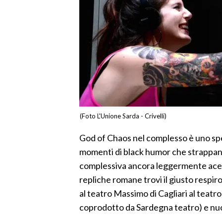
(Foto L'Unione Sarda - Crivelli)
God of Chaos nel complesso è uno spe
momenti di black humor che strappano 
complessiva ancora leggermente ace
repliche romane trovi il giusto respi
al teatro Massimo di Cagliari al teatro
coprodotto da Sardegna teatro) e nuo