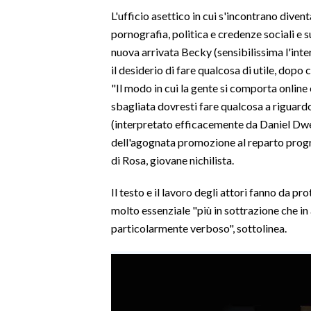
L'ufficio asettico in cui s'incontrano diven
SPETTACOLI
pornografia, politica e credenze sociali e 
nuova arrivata Becky (sensibilissima l'int
GOSSIP
il desiderio di fare qualcosa di utile, dopo c
"Il modo in cui la gente si comporta onlin
SALUTE
sbagliata dovresti fare qualcosa a riguardo
(interpretato efficacemente da Daniel Dwe
SARDEGNA TURISMO
dell'agognata promozione al reparto progr
di Rosa, giovane nichilista.
SARDI NEL MONDO
NOTIZIE
Il testo e il lavoro degli attori fanno da 
EVENTI
molto essenziale "più in sottrazione che in
particolarmente verboso", sottolinea.
#CARAUNIONE
3 MINUTI CON
INSULARITÀ