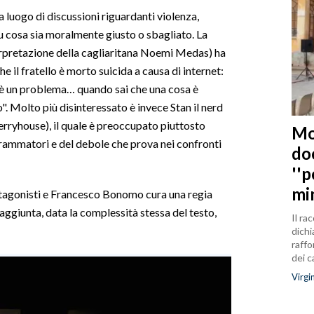
ta luogo di discussioni riguardanti violenza,
su cosa sia moralmente giusto o sbagliato. La
erpretazione della cagliaritana Noemi Medas) ha
he il fratello è morto suicida a causa di internet:
e è un problema… quando sai che una cosa è
". Molto più disinteressato è invece Stan il nerd
rryhouse), il quale è preoccupato piuttosto
Mo
ammatori e del debole che prova nei confronti
do
''
mi
protagonisti e Francesco Bonomo cura una regia
 aggiunta, data la complessità stessa del testo,
Il ra
dichi
raffo
dei 
Virgi