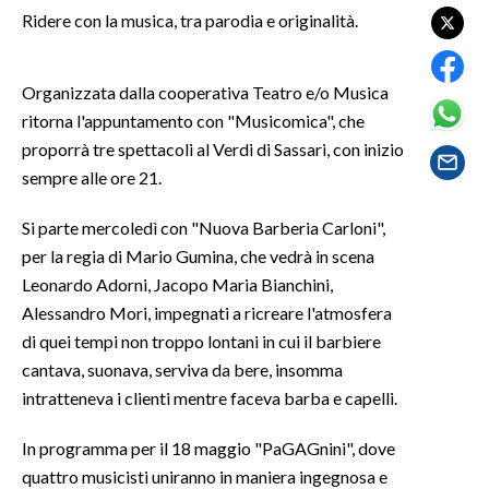
Ridere con la musica, tra parodia e originalità.
SPETTACOLI
Organizzata dalla cooperativa Teatro e/o Musica
GOSSIP
ritorna l'appuntamento con "Musicomica", che
proporrà tre spettacoli al Verdi di Sassari, con inizio
SALUTE
sempre alle ore 21.
SARDEGNA TURISMO
Si parte mercoledì con "Nuova Barberia Carloni",
per la regia di Mario Gumina, che vedrà in scena
SARDI NEL MONDO
Leonardo Adorni, Jacopo Maria Bianchini,
NOTIZIE
Alessandro Mori, impegnati a ricreare l'atmosfera
EVENTI
di quei tempi non troppo lontani in cui il barbiere
cantava, suonava, serviva da bere, insomma
#CARAUNIONE
intratteneva i clienti mentre faceva barba e capelli.
3 MINUTI CON
In programma per il 18 maggio "PaGAGnini", dove
quattro musicisti uniranno in maniera ingegnosa e
INSULARITÀ