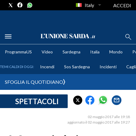
Italy
ACCEDI
METEO
ProgrammaUS
Video
Sardegna
Italia
Mondo
Po
COMUNI AL VOTO
Incendi
Sos Sardegna
Incidenti
Cagli
TEMI CALDI DI OGGI:
VIDEO
SFOGLIA IL QUOTIDIANO
FOTO
SPETTACOLI
CRONACA SARDEGNA
CAGLIARI
02 maggio 2017 alle 19:18
PROVINCIA DI CAGLIARI
aggiornato il 02 maggio 2017 alle 19:27
SULCIS IGLESIENTE