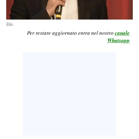
LAVORO
BANDI
Elio
Per restare aggiornato entra nel nostro
canale
SPORT IN SARDEGNA
Whatsapp
SPORT
RISULTATI E CLASSIFICHE
CALCIO
CALCIO REGIONALE
BASKET
VOLLEY
MOTORI
TENNIS
ALTRI SPORT
CULTURA