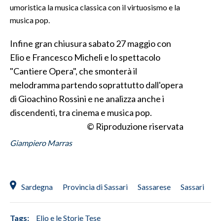
umoristica la musica classica con il virtuosismo e la
musica pop.
INFO AZIENDE
ABBONATI
Infine gran chiusura sabato 27 maggio con
ANNUNCI
Elio e Francesco Micheli e lo spettacolo
NECROLOGI
"Cantiere Opera", che smonterà il
PUBBLICITÀ
melodramma partendo soprattutto dall'opera
SPIAGGE
di Gioachino Rossini e ne analizza anche i
discendenti, tra cinema e musica pop.
STORE
© Riproduzione riservata
Giampiero Marras
Sardegna
Provincia di Sassari
Sassarese
Sassari
Tags:
Elio e le Storie Tese