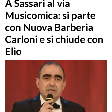
A Sassari al via
MEDIO CAMPIDANO
ORISTANO E PROVINCIA
Musicomica: si parte
SASSARI E PROVINCIA
con Nuova Barberia
GALLURA
NUORO E PROVINCIA
Carloni e si chiude con
OGLIASTRA
AGENDA
Elio
CRONACA
ITALIA
MONDO
POLITICA
ECONOMIA
SERVIZI ALLE IMPRESE