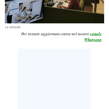
LAVORO
BANDI
SPORT IN SARDEGNA
La centrale
Per restare aggiornato entra nel nostro
canale
SPORT
Whatsapp
RISULTATI E CLASSIFICHE
CALCIO
CALCIO REGIONALE
BASKET
VOLLEY
MOTORI
TENNIS
ALTRI SPORT
CULTURA