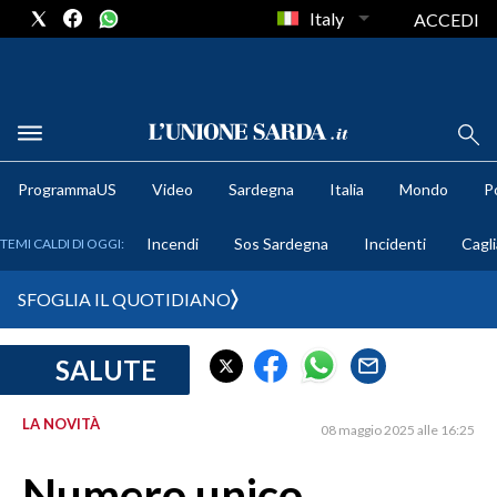
Italy
ACCEDI
METEO
ProgrammaUS
Video
Sardegna
Italia
Mondo
Po
COMUNI AL VOTO
Incendi
Sos Sardegna
Incidenti
Cagli
TEMI CALDI DI OGGI:
VIDEO
SFOGLIA IL QUOTIDIANO
FOTO
SALUTE
CRONACA SARDEGNA
CAGLIARI
LA NOVITÀ
08 maggio 2025 alle 16:25
PROVINCIA DI CAGLIARI
SULCIS IGLESIENTE
Numero unico