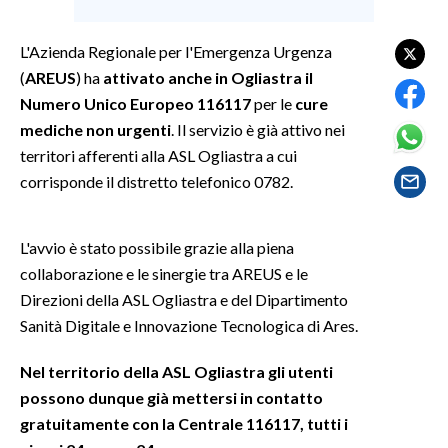
SPETTACOLI
L'Azienda Regionale per l'Emergenza Urgenza
(
AREUS
) ha
attivato anche in Ogliastra il
GOSSIP
Numero Unico Europeo 116117
per le
cure
mediche non urgenti
. Il servizio è già attivo nei
SALUTE
territori afferenti alla ASL Ogliastra a cui
corrisponde il distretto telefonico 0782.
SARDEGNA TURISMO
SARDI NEL MONDO
L'avvio è stato possibile grazie alla piena
NOTIZIE
collaborazione e le sinergie tra AREUS e le
EVENTI
Direzioni della ASL Ogliastra e del Dipartimento
Sanità Digitale e Innovazione Tecnologica di Ares.
#CARAUNIONE
Nel territorio della ASL Ogliastra gli utenti
3 MINUTI CON
possono dunque già mettersi in contatto
gratuitamente con la Centrale 116117, tutti i
INSULARITÀ