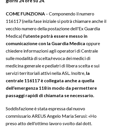
giorni 24 ore su 24
.
INFO AZIENDE
COME FUNZIONA
– Componendo il numero
116117 (nella fase iniziale si potrà chiamare anche il
ABBONATI
vecchio numero della postazione dell'Ex Guardia
ANNUNCI
Medica)
l'utente potrà essere messo in
NECROLOGI
comunicazione con la Guardia Medica
oppure
PUBBLICITÀ
chiedere informazioni agli operatori di Centrale
SPIAGGE
sulle modalità di scelta/revoca dei medici di
STORE
medicina generale e pediatri di libera scelta e sui
servizi territoriali attivi nella ASL. Inoltre,
la
centrale 116117 è collegata anche a quella
dell'emergenza 118 in modo da permettere
passaggi rapidi di chiamata se necessario.
Soddisfazione è stata espressa dal nuovo
commissario AREUS Angelo Maria Serusi: «Ho
preso atto dell'ottimo lavoro svolto dal dott.