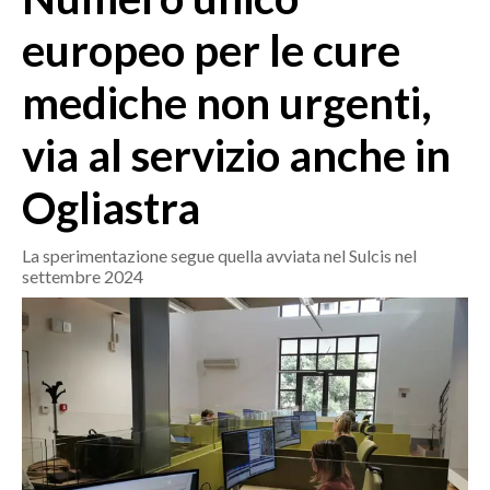
MEDIO CAMPIDANO
europeo per le cure
ORISTANO E PROVINCIA
SASSARI E PROVINCIA
mediche non urgenti,
GALLURA
via al servizio anche in
NUORO E PROVINCIA
OGLIASTRA
Ogliastra
AGENDA
La sperimentazione segue quella avviata nel Sulcis nel
CRONACA
settembre 2024
ITALIA
MONDO
POLITICA
ECONOMIA
SERVIZI ALLE IMPRESE