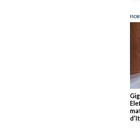
FIOR
Gig
Ele
mat
d’It