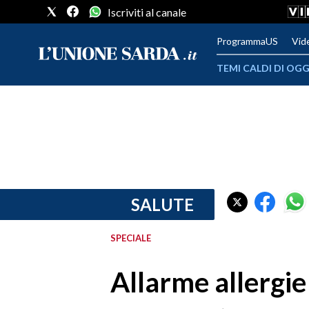
Iscriviti al canale
ProgrammaUS
Vid
TEMI CALDI DI OGG
METEO
COMUNI AL VOTO
VIDEO
FOTO
SALUTE
CRONACA SARDEGNA
SPECIALE
CAGLIARI
Allarme allergie
PROVINCIA DI CAGLIARI
SULCIS IGLESIENTE