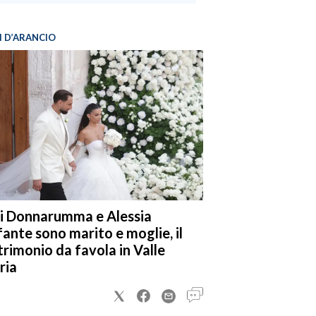
I D’ARANCIO
i Donnarumma e Alessia
fante sono marito e moglie, il
rimonio da favola in Valle
ria