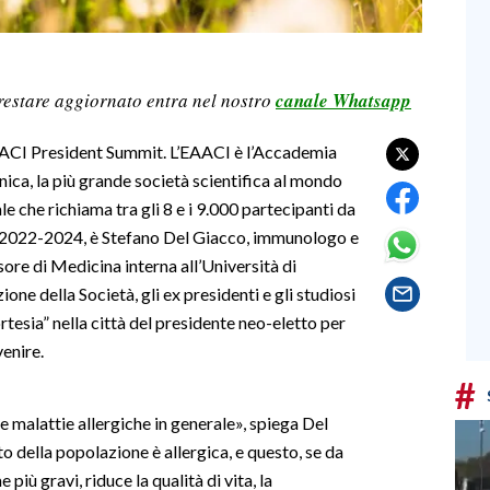
restare aggiornato entra nel nostro
canale Whatsapp
EAACI President Summit. L’EAACI è l’Accademia
ica, la più grande società scientifica al mondo
e che richiama tra gli 8 e i 9.000 partecipanti da
nio 2022-2024, è Stefano Del Giacco, immunologo e
ore di Medicina interna all’Università di
one della Società, gli ex presidenti e gli studiosi
ortesia” nella città del presidente neo-eletto per
venire.
#
e malattie allergiche in generale», spiega Del
o della popolazione è allergica, e questo, se da
più gravi, riduce la qualità di vita, la