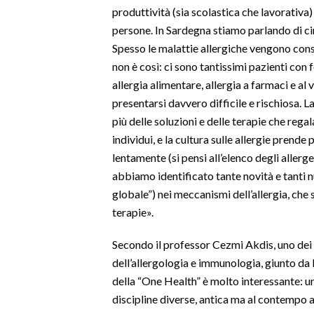
produttività (sia scolastica che lavorativa) 
persone. In Sardegna stiamo parlando di circ
SPETTACOLI
Spesso le malattie allergiche vengono cons
GOSSIP
non è così: ci sono tantissimi pazienti con 
allergia alimentare, allergia a farmaci e al v
SALUTE
presentarsi davvero difficile e rischiosa. 
più delle soluzioni e delle terapie che reg
SARDEGNA TURISMO
individui, e la cultura sulle allergie prend
lentamente (si pensi all’elenco degli allerge
SARDI NEL MONDO
abbiamo identificato tante novità e tanti 
NOTIZIE
globale”) nei meccanismi dell’allergia, che 
EVENTI
terapie».
#CARAUNIONE
Secondo il professor Cezmi Akdis, uno dei 
dell’allergologia e immunologia, giunto da 
3 MINUTI CON
della “One Health” è molto interessante: un
discipline diverse, antica ma al contempo at
INSULARITÀ