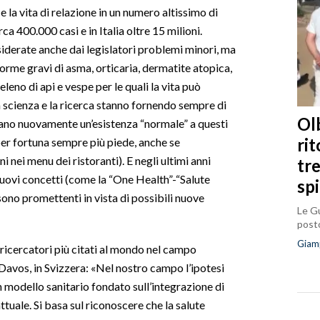
e la vita di relazione in un numero altissimo di
a 400.000 casi e in Italia oltre 15 milioni.
iderate anche dai legislatori problemi minori, ma
forme gravi di asma, orticaria, dermatite atopica,
eleno di api e vespe per le quali la vita può
La scienza e la ricerca stanno fornendo sempre di
Olb
alano nuovamente un’esistenza “normale” a questi
ri
e per fortuna sempre più piede, anche se
ni nei menu dei ristoranti). E negli ultimi anni
tr
nuovi concetti (come la “One Health”-“Salute
sp
sono promettenti in vista di possibili nuove
Le Gu
posto
Giam
ricercatori più citati al mondo nel campo
Davos, in Svizzera: «Nel nostro campo l’ipotesi
 modello sanitario fondato sull’integrazione di
tuale. Si basa sul riconoscere che la salute