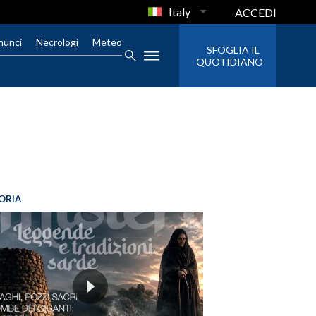
Italy
ACCEDI
nunci
Necrologi
Meteo
SFOGLIA IL
QUOTIDIANO
ORIA