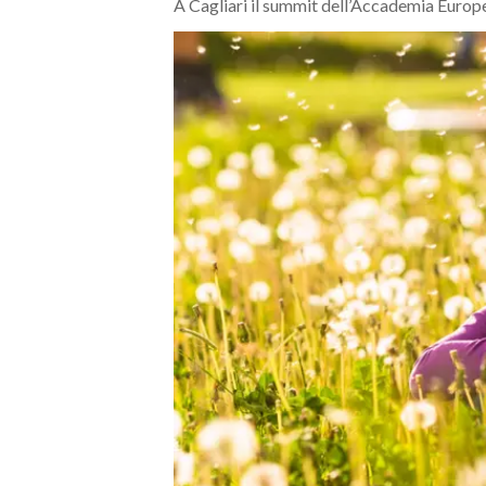
A Cagliari il summit dell’Accademia Europ
MEDIO CAMPIDANO
ORISTANO E PROVINCIA
SASSARI E PROVINCIA
GALLURA
NUORO E PROVINCIA
OGLIASTRA
AGENDA
CRONACA
ITALIA
MONDO
POLITICA
ECONOMIA
SERVIZI ALLE IMPRESE