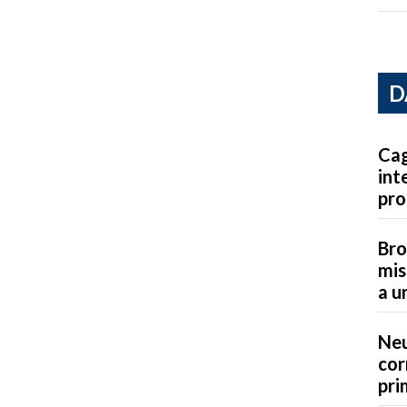
D
Cag
int
pro
Bro
mis
a u
Neu
cor
pri