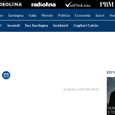
eo
Sardegna
Italia
Mondo
Politica
Economia
Sport
An
I:
Incendi
Sos Sardegna
Incidenti
Cagliari Calcio
EDIT
16 ottobre 2022 alle 08:00