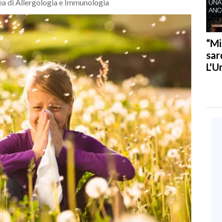
ea di Allergologia e Immunologia
“Mi
sar
L'U