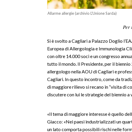
LAVORO
Allarme allergie (archivio L'Unione Sarda)
BANDI
Per 
SPORT IN SARDEGNA
Si è svolto a Cagliari a Palazzo Doglio l’
SPORT
Europea di Allergologia e Immunologia Clin
RISULTATI E CLASSIFICHE
con oltre 14.000 soci e un congresso annual
tutto il mondo. Il Presidente, per il bien
CALCIO
allergologo nella AOU di Cagliari e profess
CALCIO REGIONALE
Cagliari. In questo incontro, come da tradizi
BASKET
di maggiore rilievo si recano in “visita di c
VOLLEY
discutere con lui le strategie del biennio a 
MOTORI
TENNIS
«Il tema di maggiore interesse è quello dell
ALTRI SPORT
Giacco: «Nei paesi industrializzati un quart
un lato comporta possibili rischi nelle forme 
CULTURA