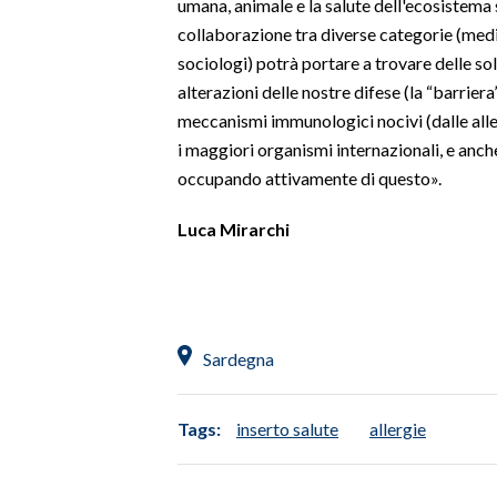
umana, animale e la salute dell'ecosistema 
collaborazione tra diverse categorie (medic
INFO AZIENDE
sociologi) potrà portare a trovare delle so
ABBONATI
alterazioni delle nostre difese (la “barrie
ANNUNCI
meccanismi immunologici nocivi (dalle allerg
i maggiori organismi internazionali, e anche 
NECROLOGI
occupando attivamente di questo».
PUBBLICITÀ
SPIAGGE
Luca Mirarchi
STORE
Sardegna
Tags:
inserto salute
allergie