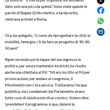
dato solo una piccola spinta". Sono state queste le
LAVORO
parole di Beppe Grillo mentre, a tarda notte,
BANDI
rientrava in hotel a Roma.
SPORT IN SARDEGNA
Ora, ha spiegato, "ci sono da riprogettare la città, la
SPORT
mobilità, l'energia, c'è da fare un progetto di 30, 40,
RISULTATI E CLASSIFICHE
50 anni".
CALCIO
Ripercorrendo poi le tappe del suo ingresso in
CALCIO REGIONALE
politica, pur senza mantenere incarichi, ha rivolto
BASKET
anche una stilettata al Pd: "Mi ero iscritto al Pd per
VOLLEY
provocazione, per andare al congresso, il
MOTORI
Movimento non c'era ancora. Trattavamo l'acqua
TENNIS
pubblica, via i condannati dal Parlamento, erano
ALTRI SPORT
tutte cose di sinistra non di un comico. Volevo dire:
'prendetevi il programma, è qua, datemi la
CULTURA