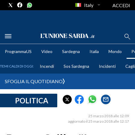
Italy
ACCEDI
METEO
ProgrammaUS
Video
Sardegna
Italia
Mondo
Po
COMUNI AL VOTO
Incendi
Sos Sardegna
Incidenti
Cagli
TEMI CALDI DI OGGI:
VIDEO
SFOGLIA IL QUOTIDIANO
FOTO
POLITICA
CRONACA SARDEGNA
CAGLIARI
25 marzo 2018 alle 12:09
PROVINCIA DI CAGLIARI
aggiornato il 25 marzo 2018 alle 12:17
SULCIS IGLESIENTE