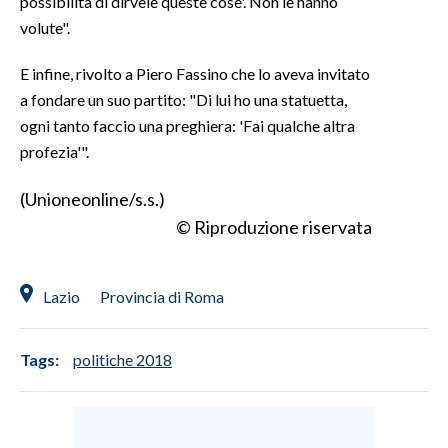
possibilità di dirvele queste cose'. Non le hanno
volute".
SPETTACOLI
E infine, rivolto a Piero Fassino che lo aveva invitato
GOSSIP
a fondare un suo partito: "Di lui ho una statuetta,
ogni tanto faccio una preghiera: 'Fai qualche altra
SALUTE
profezia'".
SARDEGNA TURISMO
(Unioneonline/s.s.)
© Riproduzione riservata
SARDI NEL MONDO
NOTIZIE
Lazio
Provincia di Roma
EVENTI
#CARAUNIONE
Tags:
politiche 2018
3 MINUTI CON
INSULARITÀ