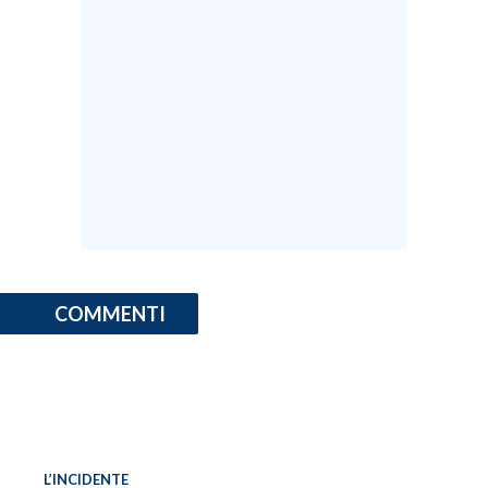
INFO AZIENDE
ABBONATI
ANNUNCI
NECROLOGI
PUBBLICITÀ
SPIAGGE
STORE
COMMENTI
L’INCIDENTE