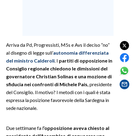
SPETTACOLI
GOSSIP
SALUTE
Arriva da Pd, Progressisti, M5s e Avs il deciso “no”
al disegno di legge sull’
autonomia differenziata
SARDEGNA TURISMO
del ministro Calderoli
. I
partiti di opposizione in
Consiglio regionale chiedono le dimissioni del
SARDI NEL MONDO
governatore Christian Solinas e una mozione di
NOTIZIE
sfiducia nei confronti di Michele Pais,
presidente
EVENTI
del Consiglio. Il motivo? I metodi con i quali è stata
espressa la posizione favorevole della Sardegna in
#CARAUNIONE
sede nazionale.
3 MINUTI CON
Due settimane fa l
’opposizione aveva chiesto al
INSULARITÀ
presidente dell'Assemblea di convocare una