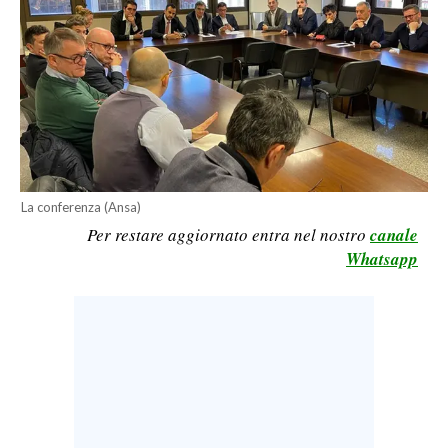
LAVORO
BANDI
SPORT IN SARDEGNA
SPORT
RISULTATI E CLASSIFICHE
La conferenza (Ansa)
CALCIO
Per restare aggiornato entra nel nostro
canale
CALCIO REGIONALE
Whatsapp
BASKET
VOLLEY
MOTORI
TENNIS
ALTRI SPORT
CULTURA