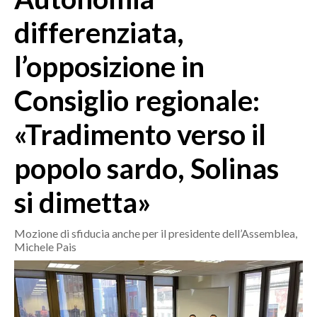
MEDIO CAMPIDANO
differenziata,
ORISTANO E PROVINCIA
SASSARI E PROVINCIA
l’opposizione in
GALLURA
Consiglio regionale:
NUORO E PROVINCIA
OGLIASTRA
«Tradimento verso il
AGENDA
popolo sardo, Solinas
CRONACA
ITALIA
si dimetta»
MONDO
Mozione di sfiducia anche per il presidente dell’Assemblea,
POLITICA
Michele Pais
ECONOMIA
SERVIZI ALLE IMPRESE