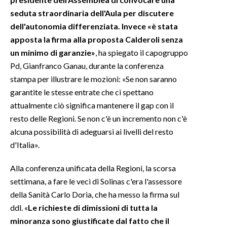
seduta straordinaria dell'Aula per discutere
INFO AZIENDE
dell'autonomia differenziata. Invece «è stata
ABBONATI
apposta la firma alla proposta Calderoli senza
un minimo di garanzie»
, ha spiegato il capogruppo
ANNUNCI
Pd, Gianfranco Ganau, durante la conferenza
NECROLOGI
stampa per illustrare le mozioni: «Se non saranno
PUBBLICITÀ
garantite le stesse entrate che ci spettano
SPIAGGE
attualmente ciò significa mantenere il gap con il
STORE
resto delle Regioni. Se non c'è un incremento non c'è
alcuna possibilità di adeguarsi ai livelli del resto
d'Italia».
Alla conferenza unificata della Regioni, la scorsa
settimana, a fare le veci di Solinas c'era l'assessore
della Sanità Carlo Doria, che ha messo la firma sul
ddl. «
Le richieste di dimissioni di tutta la
minoranza sono giustificate dal fatto che il