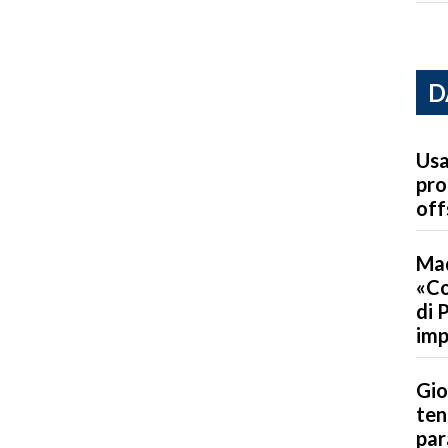
D
Usa
pro
off
Mad
«Co
di 
imp
Gio
ten
par