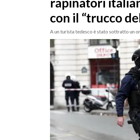
rapinatori itali
MEDIO CAMPIDANO
ORISTANO E PROVINCIA
con il “trucco de
SASSARI E PROVINCIA
GALLURA
A un turista tedesco è stato sottratto un 
NUORO E PROVINCIA
OGLIASTRA
AGENDA
CRONACA
ITALIA
MONDO
POLITICA
ECONOMIA
SERVIZI ALLE IMPRESE