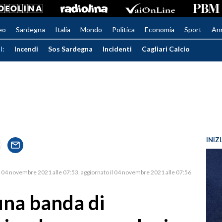
eo
Sardegna
Italia
Mondo
Politica
Economia
Sport
An
I:
Incendi
Sos Sardegna
Incidenti
Cagliari Calcio
INIZ
04 novembre 2021 alle 07:53
aggiornato il 04 novembre 2021 alle 07:56
una banda di