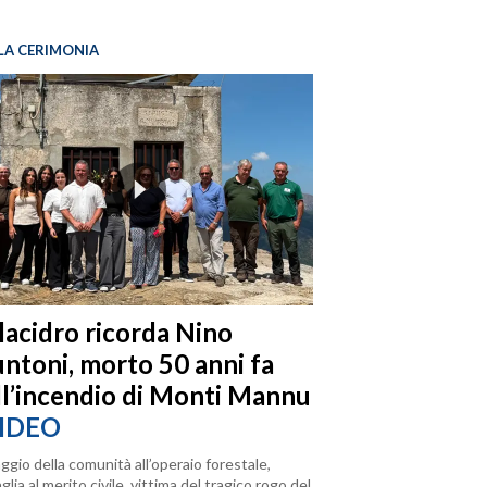
LA CERIMONIA
llacidro ricorda Nino
ntoni, morto 50 anni fa
ll’incendio di Monti Mannu
IDEO
ggio della comunità all’operaio forestale,
lia al merito civile, vittima del tragico rogo del