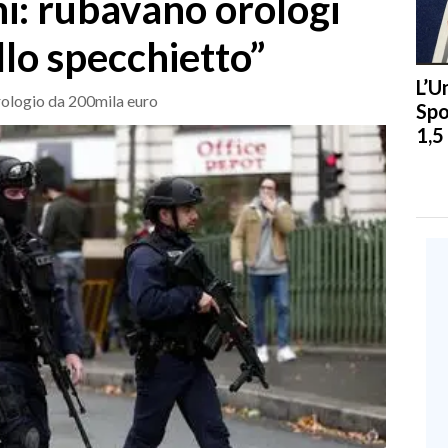
ani: rubavano orologi
llo specchietto”
L’U
orologio da 200mila euro
Spo
1,5