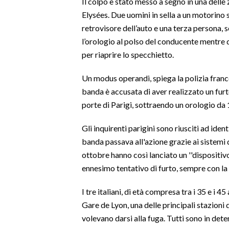
Il colpo è stato messo a segno in una delle 
Elysées. Due uomini in sella a un motorino 
SPETTACOLI
retrovisore dell’auto e una terza persona,
l’orologio al polso del conducente mentre q
GOSSIP
per riaprire lo specchietto.
SALUTE
Un modus operandi, spiega la polizia franc
banda è accusata di aver realizzato un furt
SARDEGNA TURISMO
porte di Parigi, sottraendo un orologio da 
SARDI NEL MONDO
Gli inquirenti parigini sono riusciti ad iden
NOTIZIE
banda passava all'azione grazie ai sistemi d
EVENTI
ottobre hanno così lanciato un ''dispositivo 
ennesimo tentativo di furto, sempre con la
#CARAUNIONE
I tre italiani, di età compresa tra i 35 e i 
3 MINUTI CON
Gare de Lyon, una delle principali stazioni d
volevano darsi alla fuga. Tutti sono in dete
INSULARITÀ