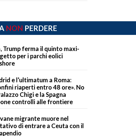
A
NON
PERDERE
, Trump ferma il quinto maxi-
getto per i parchi eolici
shore
rid e l’ultimatum a Roma:
nfini riaperti entro 48 ore». No
Palazzo Chigi e la Spagna
one controlli alle frontiere
vane migrante muore nel
tativo di entrare a Ceuta con il
apendio