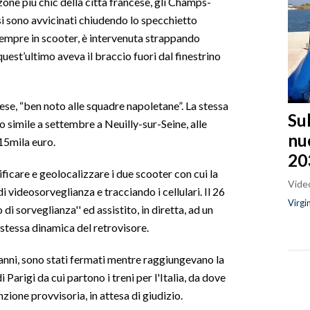
zone più chic della città francese, gli Champs-
si sono avvicinati chiudendo lo specchietto
 sempre in scooter, è intervenuta strappando
uest’ultimo aveva il braccio fuori dal finestrino
ese, “ben noto alle squadre napoletane”. La stessa
Sul
o simile a settembre a Neuilly-sur-Seine, alle
nu
15mila euro.
20
tificare e geolocalizzare i due scooter con cui la
Video
i videosorveglianza e tracciando i cellulari. Il 26
Virgi
di sorveglianza'' ed assistito, in diretta, ad un
 stessa dinamica del retrovisore.
45 anni, sono stati fermati mentre raggiungevano la
i Parigi da cui partono i treni per l'Italia, da dove
nzione provvisoria, in attesa di giudizio.