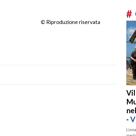
#
© Riproduzione riservata
Vi
Mu
ne
-
V
L’oma
medag