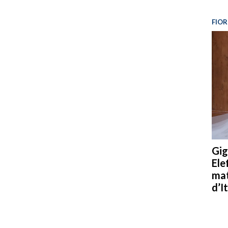
FIOR
Gig
Ele
mat
d’It