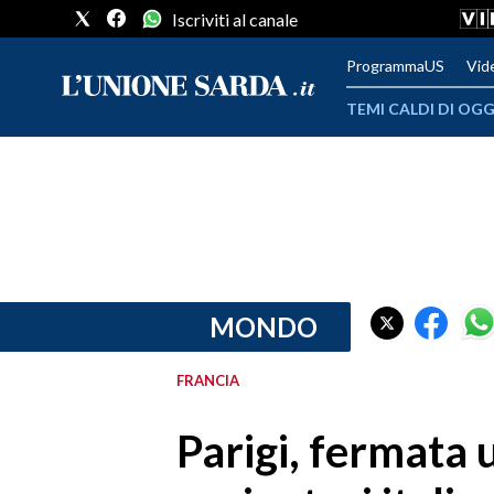
Iscriviti al canale
ProgrammaUS
Vid
TEMI CALDI DI OGG
METEO
COMUNI AL VOTO
VIDEO
FOTO
MONDO
CRONACA SARDEGNA
FRANCIA
CAGLIARI
Parigi, fermata 
PROVINCIA DI CAGLIARI
SULCIS IGLESIENTE