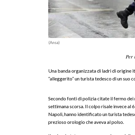
LAVORO
BANDI
SPORT IN SARDEGNA
(Ansa)
SPORT
Per 
RISULTATI E CLASSIFICHE
CALCIO
Una banda organizzata di ladri di origine i
CALCIO REGIONALE
“alleggerito” un turista tedesco di un suo 
BASKET
VOLLEY
Secondo fonti di polizia citate il fermo dei
MOTORI
settimana scorsa. Il colpo risale invece al 6
TENNIS
Napoli, hanno identificato un turista tedesc
ALTRI SPORT
prezioso orologio che aveva al polso.
CULTURA