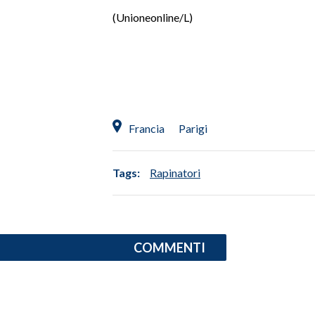
(Unioneonline/L)
INFO AZIENDE
ABBONATI
ANNUNCI
NECROLOGI
PUBBLICITÀ
Francia
Parigi
SPIAGGE
STORE
Tags:
Rapinatori
COMMENTI