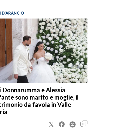
I D’ARANCIO
i Donnarumma e Alessia
fante sono marito e moglie, il
rimonio da favola in Valle
ria