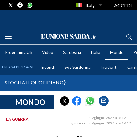
Italy
ACCEDI
METEO
ProgrammaUS
Video
Sardegna
Italia
Mondo
Po
COMUNI AL VOTO
Incendi
Sos Sardegna
Incidenti
Cagli
TEMI CALDI DI OGGI:
VIDEO
SFOGLIA IL QUOTIDIANO
FOTO
MONDO
CRONACA SARDEGNA
CAGLIARI
09 giugno 2026 alle 19:11
LA GUERRA
PROVINCIA DI CAGLIARI
aggiornato il 09 giugno 2026 alle 19:12
SULCIS IGLESIENTE