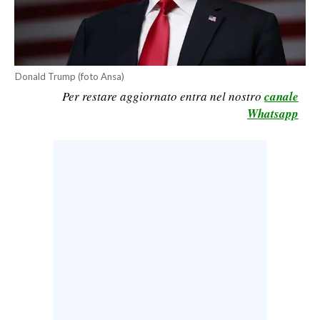
LAVORO
BANDI
SPORT IN SARDEGNA
Donald Trump (foto Ansa)
Per restare aggiornato entra nel nostro
canale
SPORT
Whatsapp
RISULTATI E CLASSIFICHE
CALCIO
CALCIO REGIONALE
BASKET
VOLLEY
MOTORI
TENNIS
ALTRI SPORT
CULTURA