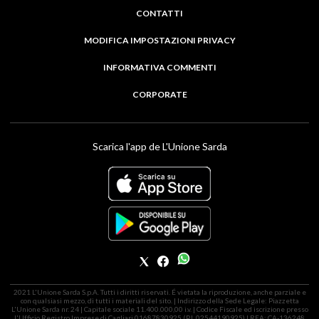
CONTATTI
MODIFICA IMPOSTAZIONI PRIVACY
INFORMATIVA COMMENTI
CORPORATE
Scarica l'app de L'Unione Sarda
2021 L'Unione Sarda S.p.A. Tutti i diritti riservati. É vietata la riproduzione, anche parziale e
con qualsiasi mezzo, di tutti i materiali del sito. | Indirizzo della Sede Legale: Piazzetta
L'Unione Sarda nr. 24 | Capitale sociale 11.400.000,00 i.v. | Codice Fiscale ed iscrizione presso
l'Ufficio Registro Imprese di Cagliari 01687830925 (P.I. 02544190925) | REA: CA-136248