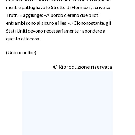
mentre pattugliava lo Stretto di Hormuz», scrive su
INFO AZIENDE
Truth. E aggiunge: «A bordo c'erano due piloti:
ABBONATI
entrambi sono al sicuro e illesi». «Ciononostante, gli
Stati Uniti devono necessariamente rispondere a
ANNUNCI
questo attacco».
NECROLOGI
PUBBLICITÀ
(Unioneonline)
SPIAGGE
© Riproduzione riservata
STORE