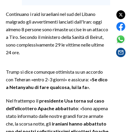
SPETTACOLI
Continuano i raid israeliani nel sud del Libano
malgrado gli avvertimenti lanciati dall'Iran: oggi
GOSSIP
almeno 8 persone sono rimaste uccise in un attacco
a Tiro. Secondo il ministero della Sanità di Beirut,
SALUTE
sono complessivamente 29 le vittime nelle ultime
24 ore.
SARDEGNA TURISMO
SARDI NEL MONDO
Trump si dice comunque ottimista su un accordo
NOTIZIE
con Teheran «entro 2-3 giorni» e assicura: «
Se dico
a Netanyahu di fare qualcosa, lui la fa
».
EVENTI
Nel frattempo il
presidente Usa torna sul caso
#CARAUNIONE
dell’elicottero Apache abbattuto
: «Sono appena
stato informato dalle nostre grandi forze armate
3 MINUTI CON
che, la scorsa notte, gli
iraniani hanno abbattuto
INSULARITÀ
uno dei nostri sofisticatissimi elicotteri Apache