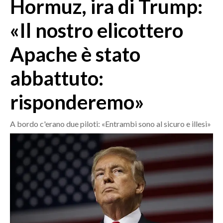
Hormuz, ira di Trump:
MEDIO CAMPIDANO
ORISTANO E PROVINCIA
«Il nostro elicottero
SASSARI E PROVINCIA
Apache è stato
GALLURA
NUORO E PROVINCIA
abbattuto:
OGLIASTRA
AGENDA
risponderemo»
CRONACA
A bordo c'erano due piloti: «Entrambi sono al sicuro e illesi»
ITALIA
MONDO
POLITICA
ECONOMIA
SERVIZI ALLE IMPRESE