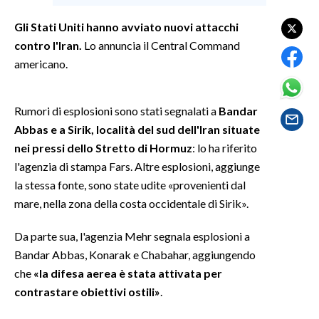
Gli Stati Uniti hanno avviato nuovi attacchi
SPETTACOLI
contro l'Iran.
Lo annuncia il Central Command
americano.
GOSSIP
SALUTE
Rumori di esplosioni sono stati segnalati a
Bandar
Abbas e a Sirik, località del sud dell'Iran situate
SARDEGNA TURISMO
nei pressi dello Stretto di Hormuz
: lo ha riferito
l'agenzia di stampa Fars. Altre esplosioni, aggiunge
SARDI NEL MONDO
la stessa fonte, sono state udite «provenienti dal
NOTIZIE
mare, nella zona della costa occidentale di Sirik».
EVENTI
Da parte sua, l'agenzia Mehr segnala esplosioni a
#CARAUNIONE
Bandar Abbas, Konarak e Chabahar, aggiungendo
che
«la difesa aerea è stata attivata per
3 MINUTI CON
contrastare obiettivi ostili»
.
INSULARITÀ