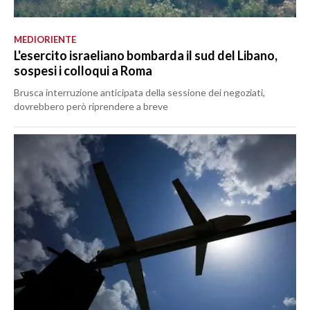
MEDIORIENTE
L'esercito israeliano bombarda il sud del Libano,
sospesi i colloqui a Roma
Brusca interruzione anticipata della sessione dei negoziati,
dovrebbero però riprendere a breve