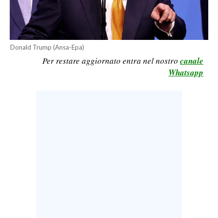
LAVORO
BANDI
Donald Trump (Ansa-Epa)
SPORT IN SARDEGNA
Per restare aggiornato entra nel nostro
canale
Whatsapp
SPORT
RISULTATI E CLASSIFICHE
CALCIO
CALCIO REGIONALE
BASKET
VOLLEY
MOTORI
TENNIS
ALTRI SPORT
CULTURA