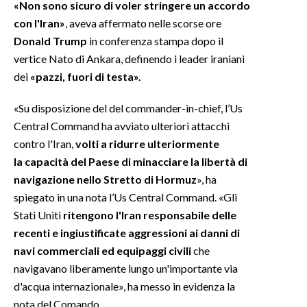
«Non sono sicuro di voler stringere un accordo
con l'Iran»
, aveva affermato nelle scorse ore
INFO AZIENDE
Donald Trump
in conferenza stampa dopo il
ABBONATI
vertice Nato di Ankara, definendo i leader iraniani
ANNUNCI
dei
«pazzi, fuori di testa».
NECROLOGI
«Su disposizione del del commander-in-chief, l’Us
PUBBLICITÀ
Central Command ha avviato ulteriori attacchi
SPIAGGE
contro l'Iran,
volti a ridurre ulteriormente
STORE
la capacità del Paese di minacciare la libertà di
navigazione nello Stretto di Hormuz
», ha
spiegato in una nota l’Us Central Command. «Gli
Stati Uniti
ritengono l'Iran responsabile delle
recenti e ingiustificate aggressioni ai danni di
navi commerciali ed equipaggi civili
che
navigavano liberamente lungo un'importante via
d'acqua internazionale», ha messo in evidenza la
nota del Comando.