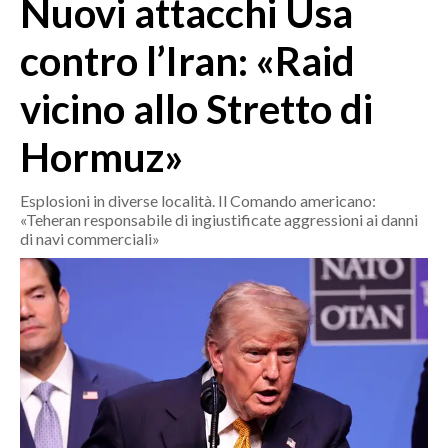
Nuovi attacchi Usa
MEDIO CAMPIDANO
ORISTANO E PROVINCIA
contro l’Iran: «Raid
SASSARI E PROVINCIA
vicino allo Stretto di
GALLURA
NUORO E PROVINCIA
Hormuz»
OGLIASTRA
AGENDA
Esplosioni in diverse località. Il Comando americano:
«Teheran responsabile di ingiustificate aggressioni ai danni
CRONACA
di navi commerciali»
ITALIA
MONDO
POLITICA
ECONOMIA
SERVIZI ALLE IMPRESE