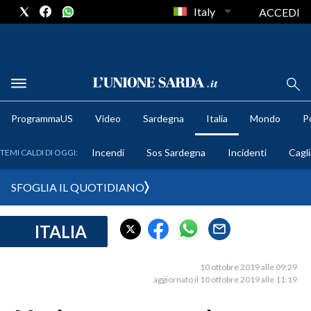
Italy
ACCEDI
METEO
ProgrammaUS
Video
Sardegna
Italia
Mondo
Po
COMUNI AL VOTO
Incendi
Sos Sardegna
Incidenti
Cagli
TEMI CALDI DI OGGI:
VIDEO
SFOGLIA IL QUOTIDIANO
FOTO
ITALIA
CRONACA SARDEGNA
CAGLIARI
10 ottobre 2019 alle 09:29
PROVINCIA DI CAGLIARI
aggiornato il 10 ottobre 2019 alle 11:19
SULCIS IGLESIENTE