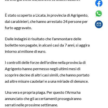
SPETTACOLI
È stato scoperto a Licata, in provincia di Agrigento,
dai carabinieri, che hanno arrestato 24 persone per
GOSSIP
furto aggravato.
SALUTE
Dalle indagini è risultato che l'ammontare delle
bollette non pagate, in alcuni casi da 7 anni, si aggira
SARDEGNA TURISMO
intorno al milione di euro.
SARDI NEL MONDO
I controlli delle forze dell'ordine nella provincia di
NOTIZIE
Agrigento hanno permesso negli ultimi mesi di
EVENTI
scoprire decine di altri casi simili, che hanno portato
ad altre misure cautelari e a una miriade di denunce.
#CARAUNIONE
Una vera e propria piaga. Per questo l'Arma ha
3 MINUTI CON
annunciato che gli accertamenti proseguiranno
serrati nelle prossime settimane.
INSULARITÀ