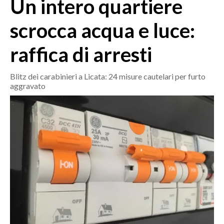
Un intero quartiere
MEDIO CAMPIDANO
ORISTANO E PROVINCIA
scrocca acqua e luce:
SASSARI E PROVINCIA
raffica di arresti
GALLURA
NUORO E PROVINCIA
Blitz dei carabinieri a Licata: 24 misure cautelari per furto
OGLIASTRA
aggravato
AGENDA
CRONACA
ITALIA
MONDO
POLITICA
ECONOMIA
SERVIZI ALLE IMPRESE