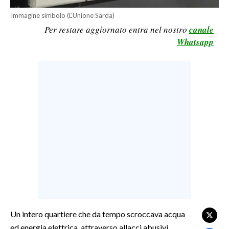
LAVORO
Immagine simbolo (L'Unione Sarda)
Per restare aggiornato entra nel nostro
canale
BANDI
Whatsapp
SPORT IN SARDEGNA
SPORT
RISULTATI E CLASSIFICHE
CALCIO
CALCIO REGIONALE
BASKET
VOLLEY
MOTORI
TENNIS
ALTRI SPORT
Un intero quartiere che da tempo scroccava acqua
ed energia elettrica, attraverso allacci abusivi.
CULTURA