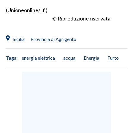
(Unioneonline/l.f.)
INFO AZIENDE
© Riproduzione riservata
ABBONATI
ANNUNCI
Sicilia
Provincia di Agrigento
NECROLOGI
PUBBLICITÀ
Tags:
energia elettrica
acqua
Energia
Furto
SPIAGGE
STORE