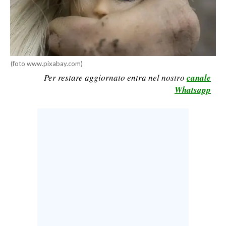
LAVORO
BANDI
SPORT IN SARDEGNA
(foto www.pixabay.com)
Per restare aggiornato entra nel nostro
canale
SPORT
Whatsapp
RISULTATI E CLASSIFICHE
CALCIO
CALCIO REGIONALE
BASKET
VOLLEY
MOTORI
TENNIS
ALTRI SPORT
CULTURA