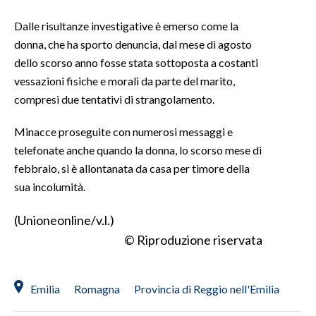
Dalle risultanze investigative è emerso come la
INFO AZIENDE
donna, che ha sporto denuncia, dal mese di agosto
ABBONATI
dello scorso anno fosse stata sottoposta a costanti
ANNUNCI
vessazioni fisiche e morali da parte del marito,
NECROLOGI
compresi due tentativi di strangolamento.
PUBBLICITÀ
Minacce proseguite con numerosi messaggi e
SPIAGGE
telefonate anche quando la donna, lo scorso mese di
STORE
febbraio, si è allontanata da casa per timore della
sua incolumità.
(Unioneonline/v.l.)
© Riproduzione riservata
Emilia
Romagna
Provincia di Reggio nell'Emilia