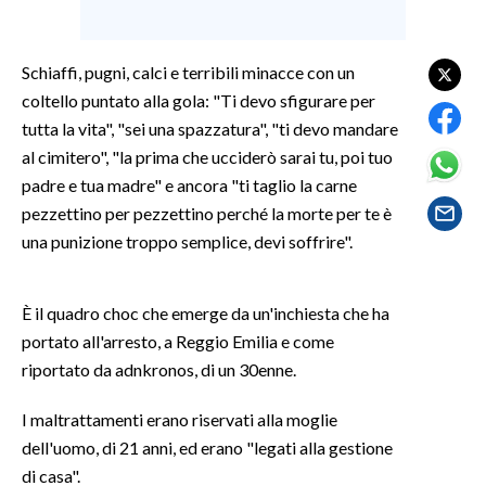
SPETTACOLI
Schiaffi, pugni, calci e terribili minacce con un
coltello puntato alla gola: "Ti devo sfigurare per
GOSSIP
tutta la vita", "sei una spazzatura", "ti devo mandare
SALUTE
al cimitero", "la prima che ucciderò sarai tu, poi tuo
padre e tua madre" e ancora "ti taglio la carne
SARDEGNA TURISMO
pezzettino per pezzettino perché la morte per te è
una punizione troppo semplice, devi soffrire".
SARDI NEL MONDO
NOTIZIE
È il quadro choc che emerge da un'inchiesta che ha
EVENTI
portato all'arresto, a Reggio Emilia e come
riportato da adnkronos, di un 30enne.
#CARAUNIONE
I maltrattamenti erano riservati alla moglie
3 MINUTI CON
dell'uomo, di 21 anni, ed erano "legati alla gestione
di casa".
INSULARITÀ