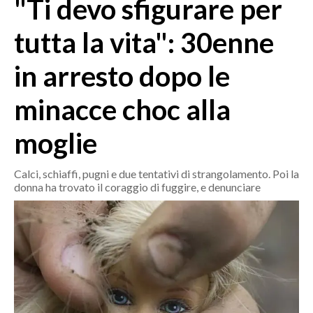
"Ti devo sfigurare per
MEDIO CAMPIDANO
ORISTANO E PROVINCIA
tutta la vita": 30enne
SASSARI E PROVINCIA
in arresto dopo le
GALLURA
NUORO E PROVINCIA
minacce choc alla
OGLIASTRA
AGENDA
moglie
CRONACA
Calci, schiaffi, pugni e due tentativi di strangolamento. Poi la
donna ha trovato il coraggio di fuggire, e denunciare
ITALIA
MONDO
POLITICA
ECONOMIA
SERVIZI ALLE IMPRESE