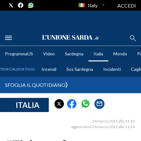
Italy
ACCEDI
METEO
ProgrammaUS
Video
Sardegna
Italia
Mondo
Po
COMUNI AL VOTO
Incendi
Sos Sardegna
Incidenti
Cagli
TEMI CALDI DI OGGI:
VIDEO
SFOGLIA IL QUOTIDIANO
FOTO
ITALIA
CRONACA SARDEGNA
CAGLIARI
24 marzo 2021 alle 11:10
PROVINCIA DI CAGLIARI
aggiornato il 24 marzo 2021 alle 11:24
SULCIS IGLESIENTE