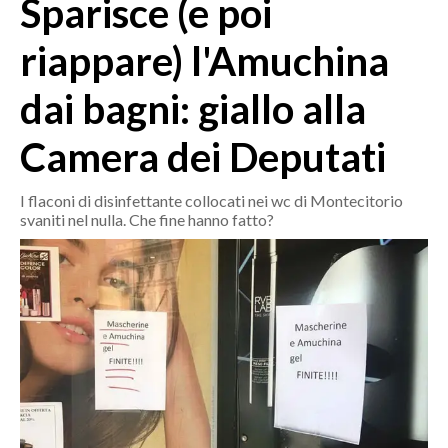
Sparisce (e poi
MEDIO CAMPIDANO
ORISTANO E PROVINCIA
riappare) l'Amuchina
SASSARI E PROVINCIA
dai bagni: giallo alla
GALLURA
NUORO E PROVINCIA
Camera dei Deputati
OGLIASTRA
AGENDA
I flaconi di disinfettante collocati nei wc di Montecitorio
svaniti nel nulla. Che fine hanno fatto?
CRONACA
ITALIA
MONDO
POLITICA
ECONOMIA
SERVIZI ALLE IMPRESE