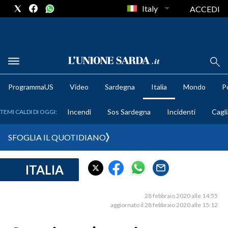
Italy
ACCEDI
METEO
ProgrammaUS
Video
Sardegna
Italia
Mondo
Po
COMUNI AL VOTO
Incendi
Sos Sardegna
Incidenti
Cagli
TEMI CALDI DI OGGI:
VIDEO
SFOGLIA IL QUOTIDIANO
FOTO
ITALIA
CRONACA SARDEGNA
CAGLIARI
28 febbraio 2020 alle 14:55
PROVINCIA DI CAGLIARI
aggiornato il 28 febbraio 2020 alle 15:12
SULCIS IGLESIENTE