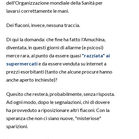
dell'Organizzazione mondiale della Sanità per
lavarsi correttamente le mani.
INFO AZIENDE
ABBONATI
Dei flaconi, invece, nessuna traccia.
ANNUNCI
Di qui la domanda: che fine ha fatto l'Amuchina,
NECROLOGI
diventata, in questi giorni di allarme (e psicosi)
PUBBLICITÀ
merce rara, al punto da essere quasi
"razziata" ai
SPIAGGE
supermercati
e da essere venduta su internet a
STORE
prezzi esorbitanti (tanto che alcune procure hanno
anche aperto inchieste)?
Quesito che resterà, probabilmente, senza risposta.
Ad ogni modo, dopo le segnalazioni, chi di dovere
ha provveduto a riposizionare altri flaconi. Con la
speranza che non ci siano nuove, "misteriose"
sparizioni.