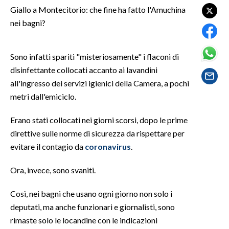
Giallo a Montecitorio: che fine ha fatto l'Amuchina
nei bagni?
SPETTACOLI
GOSSIP
Sono infatti spariti "misteriosamente" i flaconi di
disinfettante collocati accanto ai lavandini
SALUTE
all'ingresso dei servizi igienici della Camera, a pochi
metri dall'emiciclo.
SARDEGNA TURISMO
Erano stati collocati nei giorni scorsi, dopo le prime
SARDI NEL MONDO
direttive sulle norme di sicurezza da rispettare per
NOTIZIE
evitare il contagio da
coronavirus
.
EVENTI
Ora, invece, sono svaniti.
#CARAUNIONE
Così, nei bagni che usano ogni giorno non solo i
3 MINUTI CON
deputati, ma anche funzionari e giornalisti, sono
rimaste solo le locandine con le indicazioni
INSULARITÀ