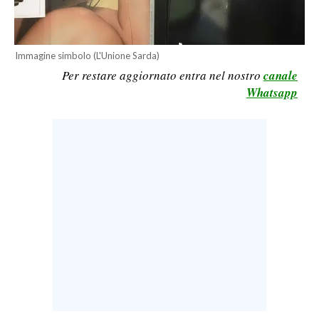
LAVORO
BANDI
Immagine simbolo (L'Unione Sarda)
Per restare aggiornato entra nel nostro
canale
SPORT IN SARDEGNA
Whatsapp
SPORT
RISULTATI E CLASSIFICHE
CALCIO
CALCIO REGIONALE
BASKET
VOLLEY
MOTORI
TENNIS
ALTRI SPORT
CULTURA