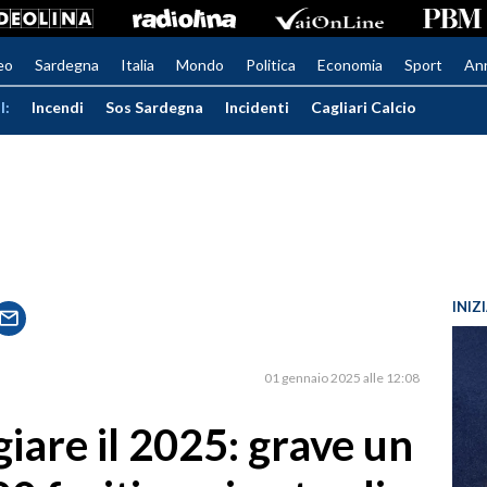
eo
Sardegna
Italia
Mondo
Politica
Economia
Sport
An
I:
Incendi
Sos Sardegna
Incidenti
Cagliari Calcio
INIZ
01 gennaio 2025 alle 12:08
giare il 2025: grave un