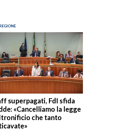
REGIONE
ff superpagati, FdI sfida
dde: «Cancelliamo la legge
ltronificio che tanto
ticavate»