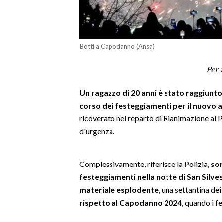
LAVORO
BANDI
Botti a Capodanno (Ansa)
SPORT IN SARDEGNA
Per 
SPORT
Un ragazzo di 20 anni è stato raggiunt
RISULTATI E CLASSIFICHE
corso dei festeggiamenti per il nuovo 
CALCIO
ricoverato nel reparto di Rianimazione al P
CALCIO REGIONALE
d'urgenza.
BASKET
VOLLEY
Complessivamente, riferisce la Polizia,
son
MOTORI
festeggiamenti nella notte di San Silvest
TENNIS
materiale esplodente
, una settantina de
ALTRI SPORT
rispetto al Capodanno 2024
, quando i fe
CULTURA