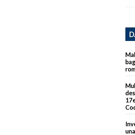
D
Mal
bag
ro
Mul
des
17e
Cod
Inv
una