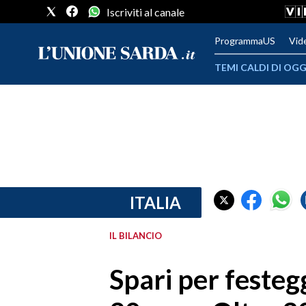
Iscriviti al canale
ProgrammaUS
Vid
TEMI CALDI DI OGG
METEO
COMUNI AL VOTO
VIDEO
FOTO
ITALIA
CRONACA SARDEGNA
IL BILANCIO
CAGLIARI
Spari per festeg
PROVINCIA DI CAGLIARI
SULCIS IGLESIENTE