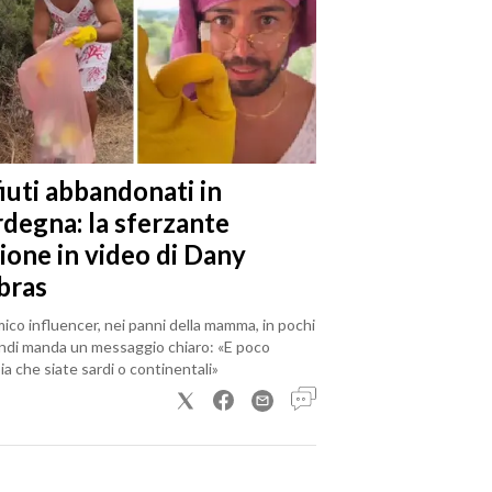
iuti abbandonati in
rdegna: la sferzante
ione in video di Dany
bras
mico influencer, nei panni della mamma, in pochi
ndi manda un messaggio chiaro: «E poco
a che siate sardi o continentali»