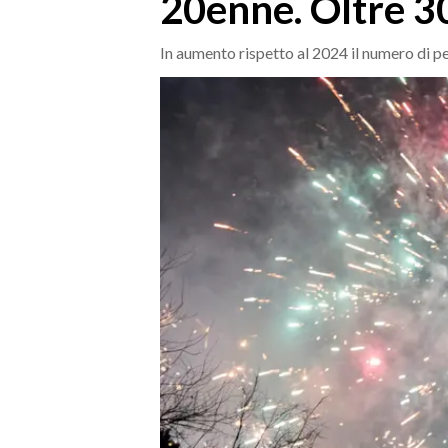
20enne. Oltre 300
MEDIO CAMPIDANO
ORISTANO E PROVINCIA
In aumento rispetto al 2024 il numero di p
SASSARI E PROVINCIA
GALLURA
NUORO E PROVINCIA
OGLIASTRA
AGENDA
CRONACA
ITALIA
MONDO
POLITICA
ECONOMIA
SERVIZI ALLE IMPRESE