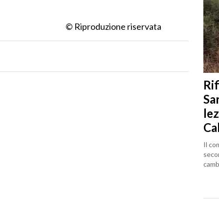
© Riproduzione riservata
Rif
Sa
lez
Ca
Il co
seco
cambi