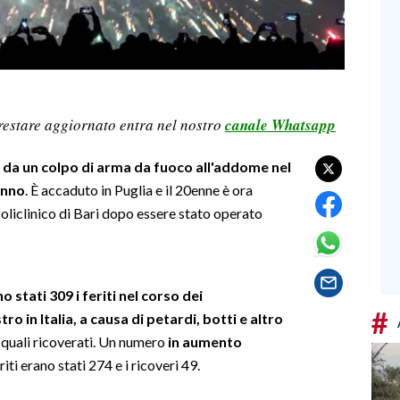
restare aggiornato entra nel nostro
canale Whatsapp
o da un colpo di arma da fuoco all'addome nel
anno
. È accaduto in Puglia e il 20enne è ora
oliclinico di Bari dopo essere stato operato
o stati 309 i feriti nel corso dei
#
ro in Italia, a causa di petardi, botti e altro
i quali ricoverati. Un numero
in aumento
riti erano stati 274 e i ricoveri 49.