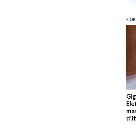
FIOR
Gig
Ele
mat
d’It