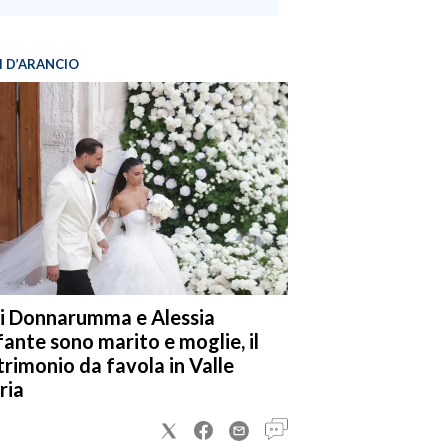
I D’ARANCIO
i Donnarumma e Alessia
fante sono marito e moglie, il
rimonio da favola in Valle
ria