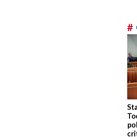
#
Sta
To
po
cri