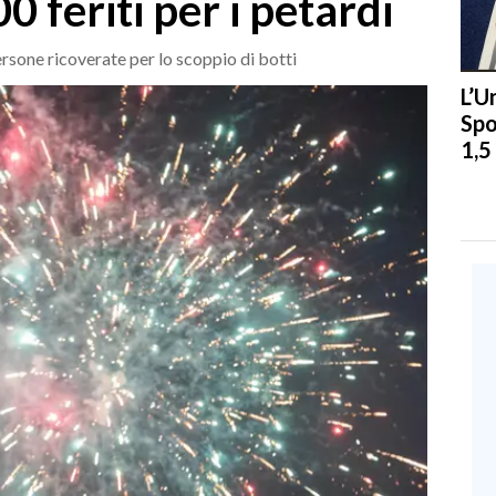
 feriti per i petardi
ersone ricoverate per lo scoppio di botti
L’U
Spo
1,5