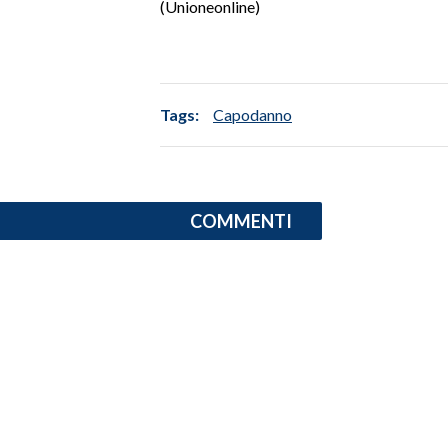
(Unioneonline)
SPETTACOLI
GOSSIP
Tags:
Capodanno
SALUTE
SARDEGNA TURISMO
COMMENTI
SARDI NEL MONDO
NOTIZIE
EVENTI
#CARAUNIONE
3 MINUTI CON
INSULARITÀ