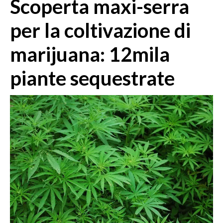
Scoperta maxi-serra
MEDIO CAMPIDANO
ORISTANO E PROVINCIA
per la coltivazione di
SASSARI E PROVINCIA
marijuana: 12mila
GALLURA
NUORO E PROVINCIA
piante sequestrate
OGLIASTRA
AGENDA
CRONACA
ITALIA
MONDO
POLITICA
ECONOMIA
SERVIZI ALLE IMPRESE