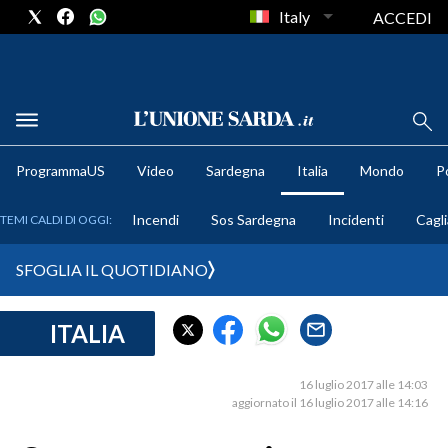
Italy
ACCEDI
METEO
ProgrammaUS
Video
Sardegna
Italia
Mondo
Po
COMUNI AL VOTO
Incendi
Sos Sardegna
Incidenti
Cagli
TEMI CALDI DI OGGI:
VIDEO
SFOGLIA IL QUOTIDIANO
FOTO
ITALIA
CRONACA SARDEGNA
CAGLIARI
16 luglio 2017 alle 14:03
PROVINCIA DI CAGLIARI
aggiornato il 16 luglio 2017 alle 14:16
SULCIS IGLESIENTE