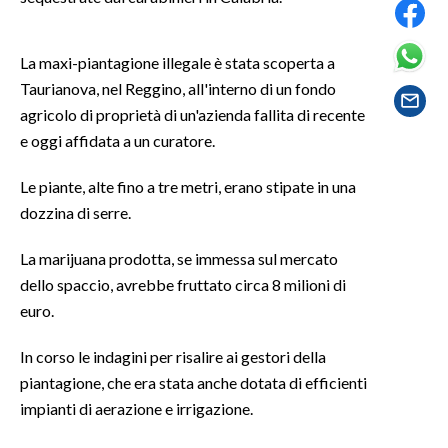
SPETTACOLI
La maxi-piantagione illegale è stata scoperta a
Taurianova, nel Reggino, all'interno di un fondo
GOSSIP
agricolo di proprietà di un'azienda fallita di recente
e oggi affidata a un curatore.
SALUTE
Le piante, alte fino a tre metri, erano stipate in una
SARDEGNA TURISMO
dozzina di serre.
SARDI NEL MONDO
La marijuana prodotta, se immessa sul mercato
NOTIZIE
dello spaccio, avrebbe fruttato circa 8 milioni di
EVENTI
euro.
#CARAUNIONE
In corso le indagini per risalire ai gestori della
piantagione, che era stata anche dotata di efficienti
3 MINUTI CON
impianti di aerazione e irrigazione.
INSULARITÀ