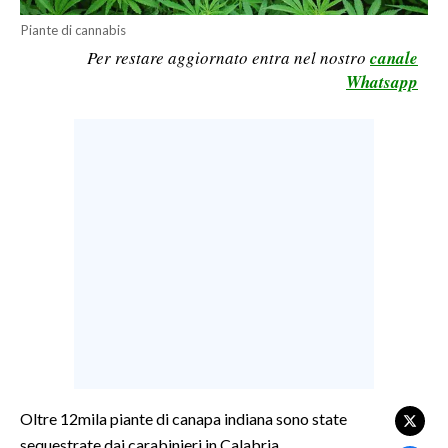
LAVORO
Piante di cannabis
Per restare aggiornato entra nel nostro
canale
BANDI
Whatsapp
SPORT IN SARDEGNA
SPORT
RISULTATI E CLASSIFICHE
CALCIO
CALCIO REGIONALE
BASKET
VOLLEY
MOTORI
TENNIS
ALTRI SPORT
Oltre 12mila piante di canapa indiana sono state
sequestrate dai carabinieri in Calabria.
CULTURA