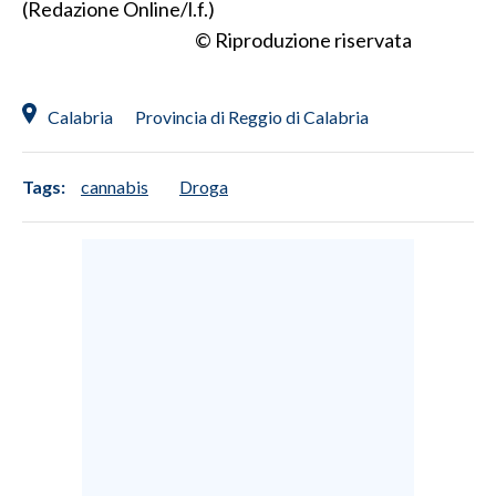
(Redazione Online/l.f.)
© Riproduzione riservata
INFO AZIENDE
ABBONATI
Calabria
Provincia di Reggio di Calabria
ANNUNCI
NECROLOGI
PUBBLICITÀ
Tags:
cannabis
Droga
SPIAGGE
STORE