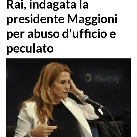
Rai, indagata la
MEDIO CAMPIDANO
ORISTANO E PROVINCIA
presidente Maggioni
SASSARI E PROVINCIA
per abuso d'ufficio e
GALLURA
NUORO E PROVINCIA
peculato
OGLIASTRA
AGENDA
CRONACA
ITALIA
MONDO
POLITICA
ECONOMIA
SERVIZI ALLE IMPRESE