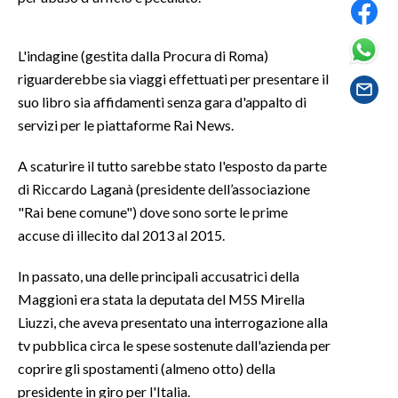
SPETTACOLI
L'indagine (gestita dalla Procura di Roma)
riguarderebbe sia viaggi effettuati per presentare il
GOSSIP
suo libro sia affidamenti senza gara d'appalto di
servizi per le piattaforme Rai News.
SALUTE
A scaturire il tutto sarebbe stato l'esposto da parte
SARDEGNA TURISMO
di Riccardo Laganà (presidente dell’associazione
SARDI NEL MONDO
"Rai bene comune") dove sono sorte le prime
accuse di illecito dal 2013 al 2015.
NOTIZIE
EVENTI
In passato, una delle principali accusatrici della
Maggioni era stata la deputata del M5S Mirella
#CARAUNIONE
Liuzzi, che aveva presentato una interrogazione alla
tv pubblica circa le spese sostenute dall'azienda per
3 MINUTI CON
coprire gli spostamenti (almeno otto) della
presidente in giro per l'Italia.
INSULARITÀ