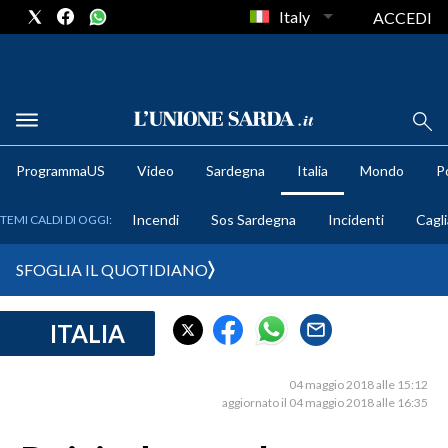
Italy
ACCEDI
METEO
ProgrammaUS
Video
Sardegna
Italia
Mondo
Po
COMUNI AL VOTO
Incendi
Sos Sardegna
Incidenti
Cagli
TEMI CALDI DI OGGI:
VIDEO
SFOGLIA IL QUOTIDIANO
FOTO
ITALIA
CRONACA SARDEGNA
CAGLIARI
04 maggio 2018 alle 15:12
PROVINCIA DI CAGLIARI
aggiornato il 04 maggio 2018 alle 16:35
SULCIS IGLESIENTE