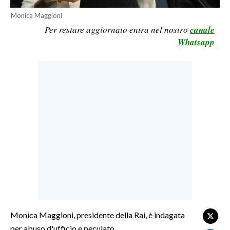
LAVORO
Monica Maggioni
Per restare aggiornato entra nel nostro
canale
BANDI
Whatsapp
SPORT IN SARDEGNA
SPORT
RISULTATI E CLASSIFICHE
CALCIO
CALCIO REGIONALE
BASKET
VOLLEY
MOTORI
TENNIS
ALTRI SPORT
Monica Maggioni, presidente della Rai, è indagata
per abuso d'ufficio e peculato.
CULTURA