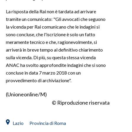
La risposta della Rai non è tardata ad arrivare
INFO AZIENDE
tramite un comunicato: "Gli avvocati che seguono
ABBONATI
la vicenda per Rai comunicano che le indagini si
ANNUNCI
sono concluse, che l'iscrizione è solo un fatto
NECROLOGI
meramente tecnico e che, ragionevolmente, si
PUBBLICITÀ
arriverà in breve tempo al definitivo chiarimento
sulla vicenda. Di più, su questa stessa vicenda
SPIAGGE
ANAC ha svolto approfondite indagini che si sono
STORE
concluse in data 7 marzo 2018 con un
provvedimento di archiviazione".
(Unioneonline/M)
© Riproduzione riservata
Lazio
Provincia di Roma