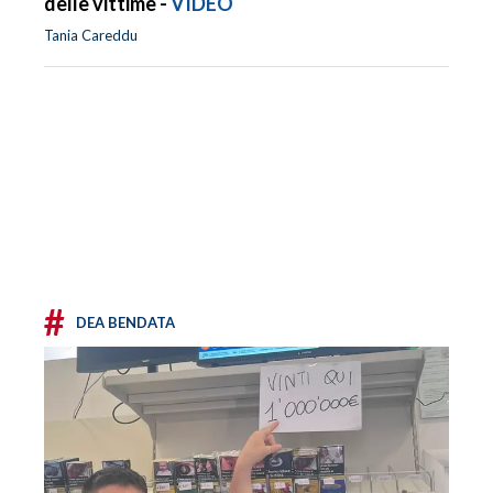
delle vittime -
VIDEO
Tania Careddu
#
DEA BENDATA