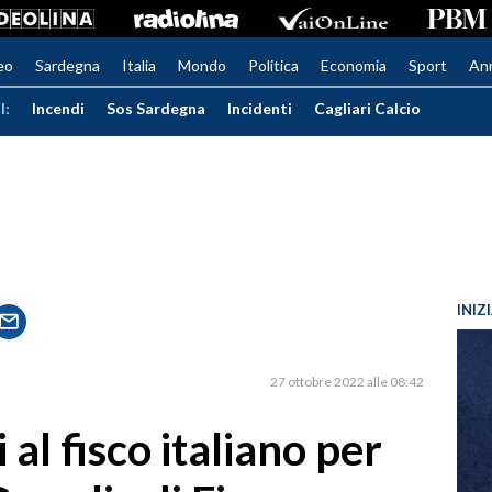
eo
Sardegna
Italia
Mondo
Politica
Economia
Sport
An
I:
Incendi
Sos Sardegna
Incidenti
Cagliari Calcio
INIZ
27 ottobre 2022 alle 08:42
 al fisco italiano per