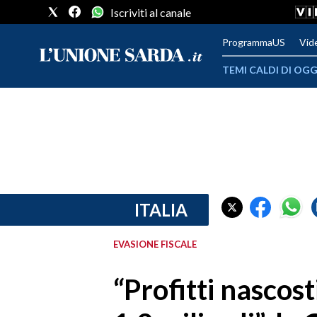
Iscriviti al canale
ProgrammaUS
Vid
TEMI CALDI DI OGG
METEO
COMUNI AL VOTO
VIDEO
FOTO
ITALIA
CRONACA SARDEGNA
EVASIONE FISCALE
CAGLIARI
“Profitti nascosti
PROVINCIA DI CAGLIARI
SULCIS IGLESIENTE