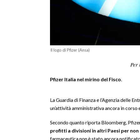
LAVORO
BANDI
SPORT IN SARDEGNA
SPORT
Il logo di Pfizer (Ansa)
RISULTATI E CLASSIFICHE
Per 
CALCIO
CALCIO REGIONALE
Pfizer Italia nel mirino del Fisco
.
BASKET
VOLLEY
La Guardia di Finanza e l’Agenzia delle Entr
MOTORI
un’attività amministrativa ancora in corso e 
TENNIS
Secondo quanto riporta Bloomberg, Pfize
ALTRI SPORT
profitti a divisioni in altri Paesi per non
farmaceutica non è stato ancora notificato 
CULTURA