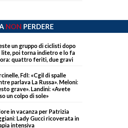
A
NON
PERDERE
este un gruppo di ciclisti dopo
 lite, poi torna indietro e lo fa
ora: quattro feriti, due gravi
cinelle, FdI: «Cgil di spalle
tre parlava La Russa». Meloni:
sto grave». Landini: «Avete
so un colpo di sole»
ore in vacanza per Patrizia
giani: Lady Gucci ricoverata in
apia intensiva