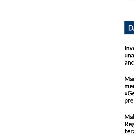
D
Inv
una
anc
Mar
men
«Ge
pre
Mal
Reg
ter