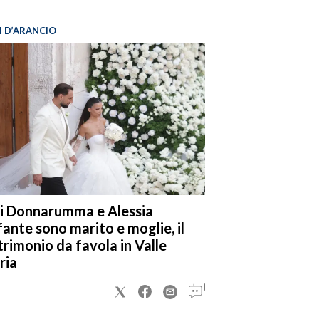
I D’ARANCIO
i Donnarumma e Alessia
fante sono marito e moglie, il
rimonio da favola in Valle
ria