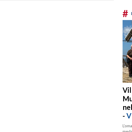
#
Vi
Mu
ne
-
V
L’oma
medag