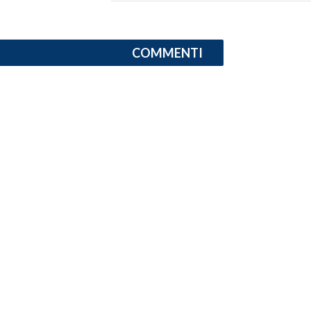
INFO AZIENDE
COMMENTI
ABBONATI
ANNUNCI
NECROLOGI
PUBBLICITÀ
SPIAGGE
STORE