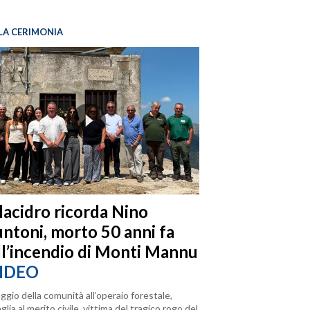
LA CERIMONIA
llacidro ricorda Nino
ntoni, morto 50 anni fa
ll’incendio di Monti Mannu
IDEO
ggio della comunità all’operaio forestale,
lia al merito civile, vittima del tragico rogo del