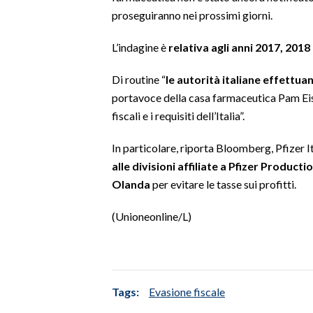
proseguiranno nei prossimi giorni.
SPETTACOLI
L’indagine è
relativa agli anni 2017, 2018
GOSSIP
Di routine “
le autorità italiane effettua
portavoce della casa farmaceutica Pam Eis
SALUTE
fiscali e i requisiti dell’Italia”.
SARDEGNA TURISMO
In particolare, riporta Bloomberg, Pfizer 
SARDI NEL MONDO
alle divisioni affiliate a Pfizer Producti
Olanda
per evitare le tasse sui profitti.
NOTIZIE
EVENTI
(Unioneonline/L)
#CARAUNIONE
3 MINUTI CON
Tags:
Evasione fiscale
INSULARITÀ