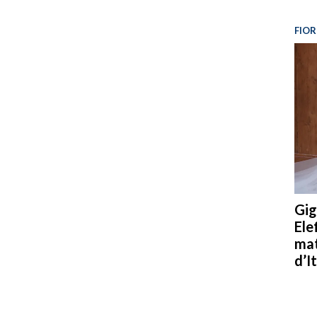
FIOR
Gig
Ele
mat
d’It