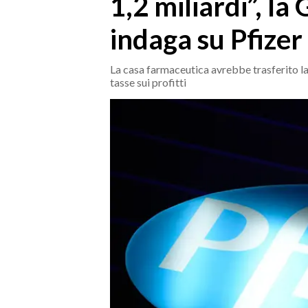
1,2 miliardi”, la
MEDIO CAMPIDANO
ORISTANO E PROVINCIA
indaga su Pfizer
SASSARI E PROVINCIA
GALLURA
La casa farmaceutica avrebbe trasferito la
tasse sui profitti
NUORO E PROVINCIA
OGLIASTRA
AGENDA
CRONACA
ITALIA
MONDO
POLITICA
ECONOMIA
SERVIZI ALLE IMPRESE