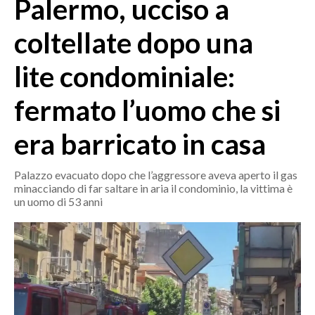
Palermo, ucciso a
MEDIO CAMPIDANO
ORISTANO E PROVINCIA
coltellate dopo una
SASSARI E PROVINCIA
lite condominiale:
GALLURA
NUORO E PROVINCIA
fermato l’uomo che si
OGLIASTRA
AGENDA
era barricato in casa
CRONACA
Palazzo evacuato dopo che l’aggressore aveva aperto il gas
minacciando di far saltare in aria il condominio, la vittima è
ITALIA
un uomo di 53 anni
MONDO
POLITICA
ECONOMIA
SERVIZI ALLE IMPRESE