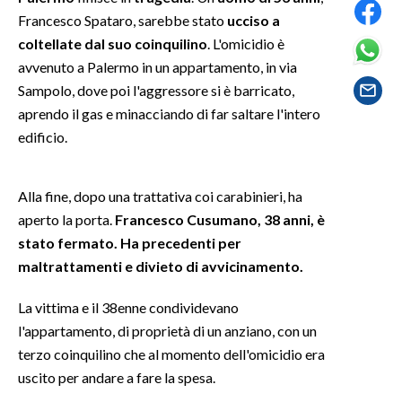
Francesco Spataro, sarebbe stato
ucciso a
SPETTACOLI
coltellate dal suo coinquilino
. L'omicidio è
avvenuto a Palermo in un appartamento, in via
GOSSIP
Sampolo, dove poi l'aggressore si è barricato,
aprendo il gas e minacciando di far saltare l'intero
SALUTE
edificio.
SARDEGNA TURISMO
Alla fine, dopo una trattativa coi carabinieri, ha
SARDI NEL MONDO
aperto la porta.
Francesco Cusumano, 38 anni, è
NOTIZIE
stato fermato. Ha precedenti per
maltrattamenti e divieto di avvicinamento.
EVENTI
La vittima e il 38enne condividevano
#CARAUNIONE
l'appartamento, di proprietà di un anziano, con un
terzo coinquilino che al momento dell'omicidio era
3 MINUTI CON
uscito per andare a fare la spesa.
INSULARITÀ