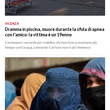
VICENZA
Dramma in piscina, muore durante la sfida di apnea
con l’amico: la vittima è un 19enne
Contavano i secondi per stabilire chi riuscisse a resistere più
tempo sott’acqua, Leonardo Cortese non è più riemerso