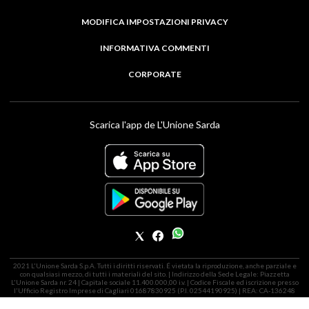
MODIFICA IMPOSTAZIONI PRIVACY
INFORMATIVA COMMENTI
CORPORATE
Scarica l'app de L'Unione Sarda
2021 L'Unione Sarda S.p.A. Tutti i diritti riservati. É vietata la riproduzione, anche parziale e
con qualsiasi mezzo, di tutti i materiali del sito. | Indirizzo della Sede Legale: Piazzetta
L'Unione Sarda nr. 24 | Capitale sociale 11.400.000,00 i.v. | Codice Fiscale ed iscrizione presso
l'Ufficio Registro Imprese di Cagliari 01687830925 (P.I. 02544190925) | REA: CA-136248