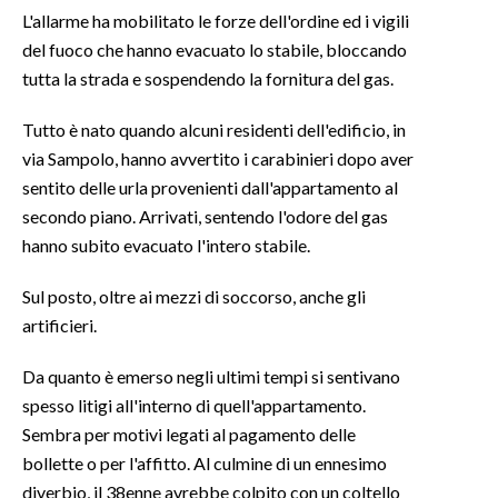
L'allarme ha mobilitato le forze dell'ordine ed i vigili
INFO AZIENDE
del fuoco che hanno evacuato lo stabile, bloccando
tutta la strada e sospendendo la fornitura del gas.
ABBONATI
ANNUNCI
Tutto è nato quando alcuni residenti dell'edificio, in
NECROLOGI
via Sampolo, hanno avvertito i carabinieri dopo aver
PUBBLICITÀ
sentito delle urla provenienti dall'appartamento al
secondo piano. Arrivati, sentendo l'odore del gas
SPIAGGE
hanno subito evacuato l'intero stabile.
STORE
Sul posto, oltre ai mezzi di soccorso, anche gli
artificieri.
Da quanto è emerso negli ultimi tempi si sentivano
spesso litigi all'interno di quell'appartamento.
Sembra per motivi legati al pagamento delle
bollette o per l'affitto. Al culmine di un ennesimo
diverbio, il 38enne avrebbe colpito con un coltello