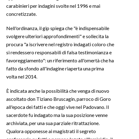
carabinieri per indagini svolte nel 1996 e mai
INFO AZIENDE
concretizzate.
ABBONATI
Nell'ordinanza, il gip spiega che "è indispensabile
ANNUNCI
svolgere ulteriori approfondimenti" e sollecita la
NECROLOGI
procura "a iscrivere nel registro indagati coloro che
PUBBLICITÀ
si rendessero responsabili di falsa testimonianza e
favoreggiamento": un riferimento all'omertà che ha
SPIAGGE
fatto da sfondo all'indagine riaperta una prima
STORE
volta nel 2014.
È indicata anche la possibilità che venga di nuovo
ascoltato don Tiziano Bruscagin, parroco di Goro
all'epoca dei fatti e che oggi vive nel Padovano. Il
sacerdote fu indagato ma la sua posizione venne
archiviata, per una sua parziale ritrattazione.
Qualora opponesse ai magistrati il segreto