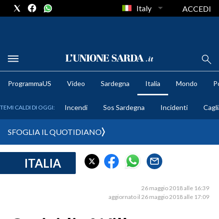
Italy
ACCEDI
METEO
ProgrammaUS
Video
Sardegna
Italia
Mondo
Po
COMUNI AL VOTO
Incendi
Sos Sardegna
Incidenti
Cagli
TEMI CALDI DI OGGI:
VIDEO
SFOGLIA IL QUOTIDIANO
FOTO
ITALIA
CRONACA SARDEGNA
CAGLIARI
26 maggio 2018 alle 16:39
PROVINCIA DI CAGLIARI
aggiornato il 26 maggio 2018 alle 17:09
SULCIS IGLESIENTE