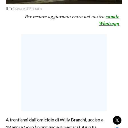
LAVORO
Il Tribunale di Ferrara
Per restare aggiornato entra nel nostro
canale
BANDI
Whatsapp
SPORT IN SARDEGNA
SPORT
RISULTATI E CLASSIFICHE
CALCIO
CALCIO REGIONALE
BASKET
VOLLEY
MOTORI
TENNIS
ALTRI SPORT
A trent'anni dall'omicidio di Willy Branchi, ucciso a
18 anni a Goro (in provincia di Ferrara), il gip ha
CULTURA