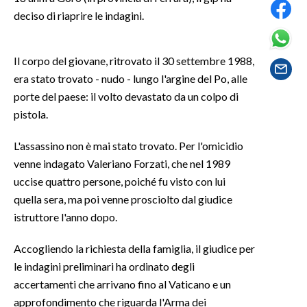
deciso di riaprire le indagini.
SPETTACOLI
Il corpo del giovane, ritrovato il 30 settembre 1988,
GOSSIP
era stato trovato - nudo - lungo l'argine del Po, alle
porte del paese: il volto devastato da un colpo di
SALUTE
pistola.
SARDEGNA TURISMO
L'assassino non è mai stato trovato. Per l'omicidio
SARDI NEL MONDO
venne indagato Valeriano Forzati, che nel 1989
uccise quattro persone, poiché fu visto con lui
NOTIZIE
quella sera, ma poi venne prosciolto dal giudice
EVENTI
istruttore l'anno dopo.
#CARAUNIONE
Accogliendo la richiesta della famiglia, il giudice per
le indagini preliminari ha ordinato degli
3 MINUTI CON
accertamenti che arrivano fino al Vaticano e un
approfondimento che riguarda l'Arma dei
INSULARITÀ