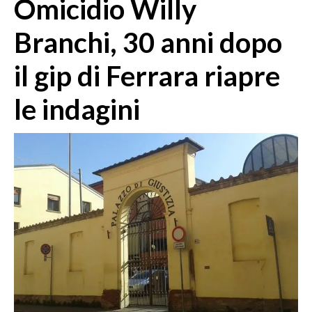
Omicidio Willy
MEDIO CAMPIDANO
ORISTANO E PROVINCIA
Branchi, 30 anni dopo
SASSARI E PROVINCIA
il gip di Ferrara riapre
GALLURA
NUORO E PROVINCIA
le indagini
OGLIASTRA
AGENDA
CRONACA
ITALIA
MONDO
POLITICA
ECONOMIA
SERVIZI ALLE IMPRESE