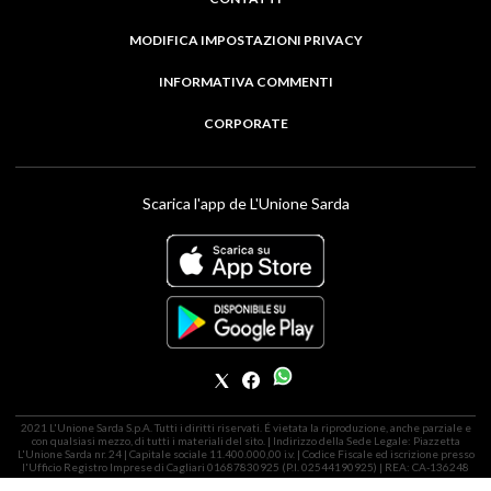
MODIFICA IMPOSTAZIONI PRIVACY
INFORMATIVA COMMENTI
CORPORATE
Scarica l'app de L'Unione Sarda
2021 L'Unione Sarda S.p.A. Tutti i diritti riservati. É vietata la riproduzione, anche parziale e
con qualsiasi mezzo, di tutti i materiali del sito. | Indirizzo della Sede Legale: Piazzetta
L'Unione Sarda nr. 24 | Capitale sociale 11.400.000,00 i.v. | Codice Fiscale ed iscrizione presso
l'Ufficio Registro Imprese di Cagliari 01687830925 (P.I. 02544190925) | REA: CA-136248