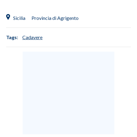
INFO AZIENDE
Sicilia
Provincia di Agrigento
ABBONATI
ANNUNCI
Tags:
Cadavere
NECROLOGI
PUBBLICITÀ
SPIAGGE
STORE