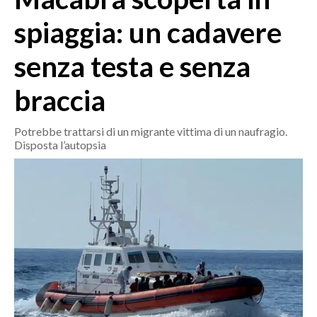
MEDIO CAMPIDANO
spiaggia: un cadavere
ORISTANO E PROVINCIA
SASSARI E PROVINCIA
senza testa e senza
GALLURA
braccia
NUORO E PROVINCIA
OGLIASTRA
Potrebbe trattarsi di un migrante vittima di un naufragio.
AGENDA
Disposta l’autopsia
CRONACA
ITALIA
MONDO
POLITICA
ECONOMIA
SERVIZI ALLE IMPRESE