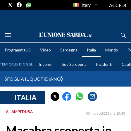
Italy
ACCEDI
METEO
ProgrammaUS
Video
Sardegna
Italia
Mondo
Po
COMUNI AL VOTO
Incendi
Sos Sardegna
Incidenti
Cagli
TEMI CALDI DI OGGI:
VIDEO
SFOGLIA IL QUOTIDIANO
FOTO
ITALIA
CRONACA SARDEGNA
CAGLIARI
A LAMPEDUSA
05 marzo 2023 alle 15:45
PROVINCIA DI CAGLIARI
SULCIS IGLESIENTE
Macabra scoperta in