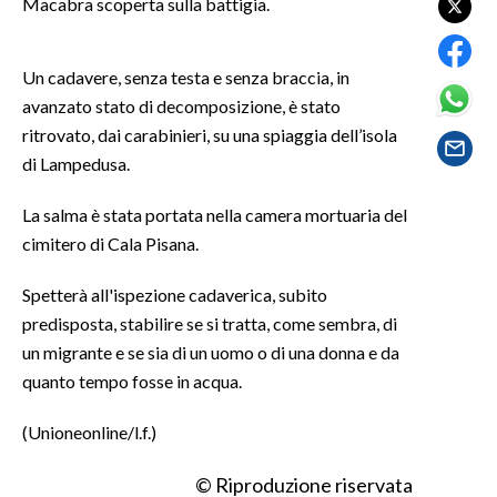
Macabra scoperta sulla battigia.
SPETTACOLI
Un cadavere, senza testa e senza braccia, in
GOSSIP
avanzato stato di decomposizione, è stato
ritrovato, dai carabinieri, su una spiaggia dell’isola
SALUTE
di Lampedusa.
SARDEGNA TURISMO
La salma è stata portata nella camera mortuaria del
cimitero di Cala Pisana.
SARDI NEL MONDO
Spetterà all'ispezione cadaverica, subito
NOTIZIE
predisposta, stabilire se si tratta, come sembra, di
EVENTI
un migrante e se sia di un uomo o di una donna e da
quanto tempo fosse in acqua.
#CARAUNIONE
(Unioneonline/l.f.)
3 MINUTI CON
© Riproduzione riservata
INSULARITÀ