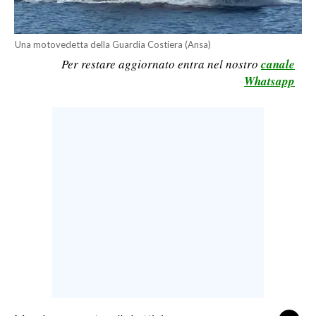
LAVORO
BANDI
Una motovedetta della Guardia Costiera (Ansa)
Per restare aggiornato entra nel nostro
canale
SPORT IN SARDEGNA
Whatsapp
SPORT
RISULTATI E CLASSIFICHE
CALCIO
CALCIO REGIONALE
BASKET
VOLLEY
MOTORI
TENNIS
ALTRI SPORT
CULTURA