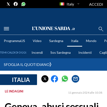
Italy
ACCEDI
METEO
ProgrammaUS
Video
Sardegna
Italia
Mondo
Po
COMUNI AL VOTO
Incendi
Sos Sardegna
Incidenti
Cagli
TEMI CALDI DI OGGI:
VIDEO
SFOGLIA IL QUOTIDIANO
FOTO
ITALIA
CRONACA SARDEGNA
CAGLIARI
LE INDAGINI
11 gennaio 2024 alle 10:38
PROVINCIA DI CAGLIARI
SULCIS IGLESIENTE
Genova, abusi sessuali