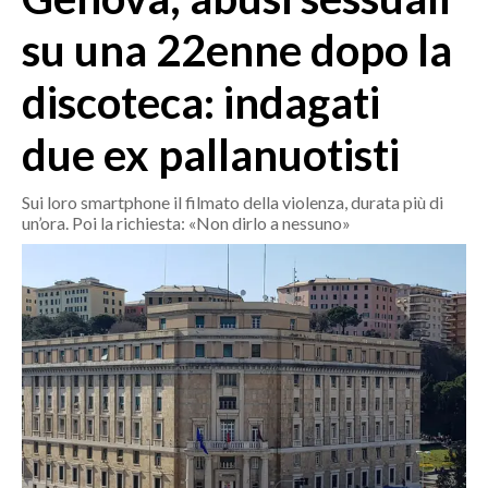
MEDIO CAMPIDANO
su una 22enne dopo la
ORISTANO E PROVINCIA
SASSARI E PROVINCIA
discoteca: indagati
GALLURA
due ex pallanuotisti
NUORO E PROVINCIA
OGLIASTRA
Sui loro smartphone il filmato della violenza, durata più di
AGENDA
un’ora. Poi la richiesta: «Non dirlo a nessuno»
CRONACA
ITALIA
MONDO
POLITICA
ECONOMIA
SERVIZI ALLE IMPRESE