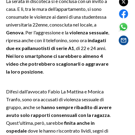
La serata in discoteca si è conclusa con un invito a
casa. E lì, tra le mura dell’appartamento, si sono
SPETTACOLI
consumate le violenze ai danni di una studentessa
universitaria 22enne, conosciuta nel locale, a
GOSSIP
Genova
. Per l'aggressione e la
violenza sessuale
,
ripresa anche con il telefonino, sono ora
indagati
SALUTE
due ex pallanuotisti di serie A1
, di 22 e 24 anni.
Nei loro smartphone ci sarebbero almeno 4
SARDEGNA TURISMO
video che potrebbero scagionarli o aggravare
SARDI NEL MONDO
la loro posizione
.
NOTIZIE
EVENTI
Difesi dall'avvocato Fabio La Mattina e Monica
Tranfo, sono ora accusati di violenza sessuale di
#CARAUNIONE
gruppo, anche se
hanno sempre ribadito di avere
avuto solo rapporti consensuali con la ragazza
.
3 MINUTI CON
Quest'ultima, però, sarebbe
finita anche in
ospedale
dove le hanno riscontrato lividi, segni di
INSULARITÀ