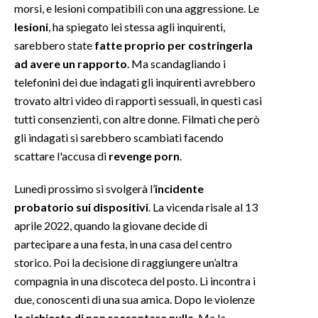
morsi, e lesioni compatibili con una aggressione. Le
lesioni
, ha spiegato lei stessa agli inquirenti,
INFO AZIENDE
sarebbero state
fatte proprio per costringerla
ABBONATI
ad avere un rapporto
. Ma scandagliando i
ANNUNCI
telefonini dei due indagati gli inquirenti avrebbero
NECROLOGI
trovato altri video di rapporti sessuali, in questi casi
PUBBLICITÀ
tutti consenzienti, con altre donne. Filmati che però
gli indagati si sarebbero scambiati facendo
SPIAGGE
scattare l'accusa di
revenge porn
.
STORE
Lunedì prossimo si svolgerà l’
incidente
probatorio sui dispositivi
. La vicenda risale al 13
aprile 2022, quando la giovane decide di
partecipare a una festa, in una casa del centro
storico. Poi la decisione di raggiungere un’altra
compagnia in una discoteca del posto. Lì incontra i
due, conoscenti di una sua amica. Dopo le violenze
la richiesta di non raccontare nulla
. Ma la