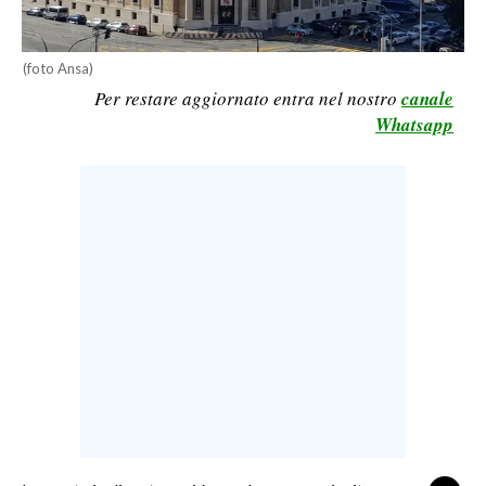
LAVORO
BANDI
(foto Ansa)
Per restare aggiornato entra nel nostro
canale
SPORT IN SARDEGNA
Whatsapp
SPORT
RISULTATI E CLASSIFICHE
CALCIO
CALCIO REGIONALE
BASKET
VOLLEY
MOTORI
TENNIS
ALTRI SPORT
CULTURA