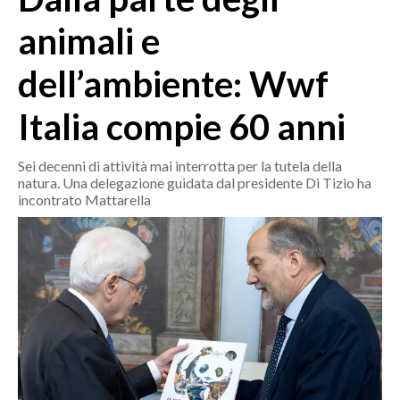
MEDIO CAMPIDANO
animali e
ORISTANO E PROVINCIA
SASSARI E PROVINCIA
dell’ambiente: Wwf
GALLURA
Italia compie 60 anni
NUORO E PROVINCIA
OGLIASTRA
Sei decenni di attività mai interrotta per la tutela della
AGENDA
natura. Una delegazione guidata dal presidente Di Tizio ha
incontrato Mattarella
CRONACA
ITALIA
MONDO
POLITICA
ECONOMIA
SERVIZI ALLE IMPRESE