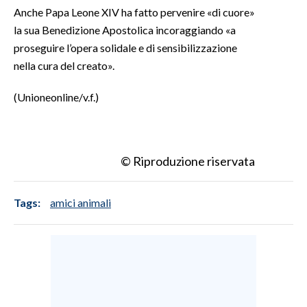
Anche Papa Leone XIV ha fatto pervenire «di cuore»
INFO AZIENDE
la sua Benedizione Apostolica incoraggiando «a
proseguire l’opera solidale e di sensibilizzazione
ABBONATI
nella cura del creato».
ANNUNCI
NECROLOGI
(Unioneonline/v.f.)
PUBBLICITÀ
SPIAGGE
STORE
© Riproduzione riservata
Tags:
amici animali