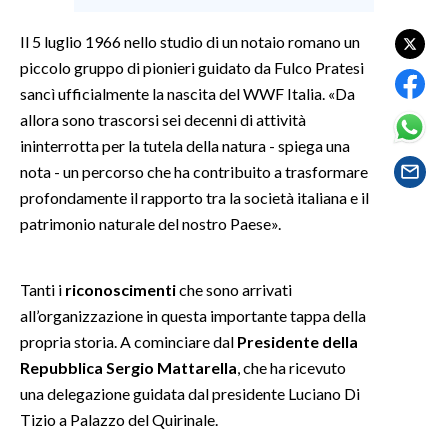
Il 5 luglio 1966 nello studio di un notaio romano un
SPETTACOLI
piccolo gruppo di pionieri guidato da Fulco Pratesi
GOSSIP
sancì ufficialmente la nascita del WWF Italia. «Da
allora sono trascorsi sei decenni di attività
SALUTE
ininterrotta per la tutela della natura - spiega una
nota - un percorso che ha contribuito a trasformare
SARDEGNA TURISMO
profondamente il rapporto tra la società italiana e il
patrimonio naturale del nostro Paese».
SARDI NEL MONDO
NOTIZIE
Tanti i
riconoscimenti
che sono arrivati
EVENTI
all’organizzazione in questa importante tappa della
propria storia. A cominciare dal
Presidente della
#CARAUNIONE
Repubblica Sergio Mattarella
, che ha ricevuto
una delegazione guidata dal presidente Luciano Di
3 MINUTI CON
Tizio a Palazzo del Quirinale.
INSULARITÀ