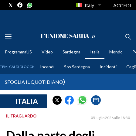
Italy
ACCEDI
METEO
ProgrammaUS
Video
Sardegna
Italia
Mondo
Po
COMUNI AL VOTO
Incendi
Sos Sardegna
Incidenti
Cagli
TEMI CALDI DI OGGI:
VIDEO
SFOGLIA IL QUOTIDIANO
FOTO
ITALIA
CRONACA SARDEGNA
CAGLIARI
IL TRAGUARDO
05 luglio 2026 alle 18:30
PROVINCIA DI CAGLIARI
SULCIS IGLESIENTE
Dalla parte degli