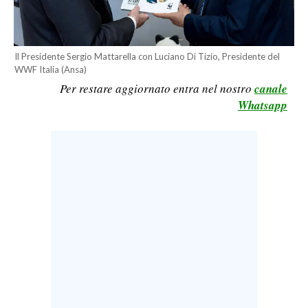
LAVORO
BANDI
Il Presidente Sergio Mattarella con Luciano Di Tizio, Presidente del
WWF Italia (Ansa)
SPORT IN SARDEGNA
Per restare aggiornato entra nel nostro
canale
Whatsapp
SPORT
RISULTATI E CLASSIFICHE
CALCIO
CALCIO REGIONALE
BASKET
VOLLEY
MOTORI
TENNIS
ALTRI SPORT
CULTURA